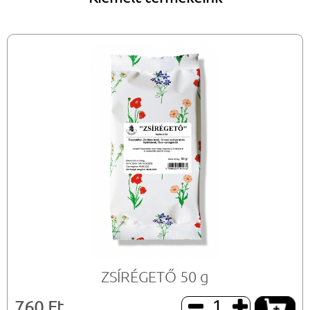
ZSÍRÉGETŐ 50 g
760 Ft

