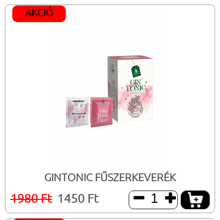
AKCIÓ
GINTONIC FŰSZERKEVERÉK
1980 Ft
1450 Ft

