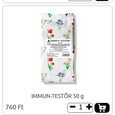
IMMUN-TESTŐR 50 g
760 Ft

