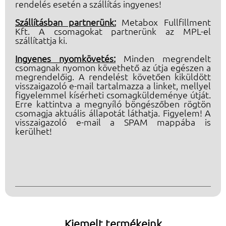
rendelés esetén a szállítás ingyenes!
Szállításban partnerünk:
Metabox Fullfillment
Kft. A csomagokat partnerünk az MPL-el
szállítattja ki.
Ingyenes nyomkövetés:
Minden megrendelt
csomagnak nyomon követhető az útja egészen a
megrendelőig. A rendelést követően kiküldött
visszaigazoló e-mail tartalmazza a linket, mellyel
figyelemmel kísérheti csomagküldeménye útját.
Erre kattintva a megnyíló böngészőben rögtön
csomagja aktuális állapotát láthatja. Figyelem! A
visszaigazoló e-mail a SPAM mappába is
kerülhet!
Kiemelt termékeink