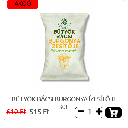
AKCIÓ
BÜTYÖK BÁCSI BURGONYA ÍZESÍTŐJE
30G
610 Ft
515 Ft

