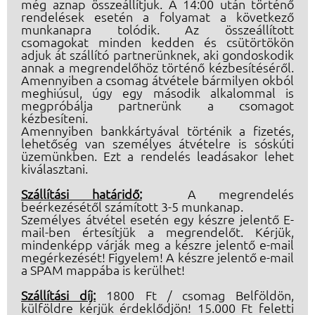
még aznap összeállítjuk. A 14:00 után történő
rendelések esetén a folyamat a következő
munkanapra tolódik. Az összeállított
csomagokat minden kedden és csütörtökön
adjuk át szállító partnerünknek, aki gondoskodik
annak a megrendelőhöz történő kézbesítéséről.
Amennyiben a csomag átvétele bármilyen okból
meghiúsul, úgy egy második alkalommal is
megpróbálja partnerünk a csomagot
kézbesíteni.
Amennyiben bankkártyával történik a fizetés,
lehetőség van személyes átvételre is sóskúti
üzemünkben. Ezt a rendelés leadásakor lehet
kiválasztani.
Szállítási határidő:
A megrendelés
beérkezésétől számított 3-5 munkanap.
Személyes átvétel esetén egy készre jelentő E-
mail-ben értesítjük a megrendelőt. Kérjük,
mindenképp várják meg a készre jelentő e-mail
megérkezését! Figyelem! A készre jelentő e-mail
a SPAM mappába is kerülhet!
Szállítási díj:
1800 Ft / csomag Belföldön,
külföldre kérjük érdeklődjön! 15.000 Ft feletti