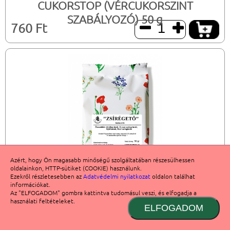
CUKORSTOP (VÉRCUKORSZINT
SZABÁLYOZÓ) 50 g
760 Ft


Azért, hogy Ön magasabb minőségű szolgáltatában részesülhessen
oldalainkon, HTTP-sütiket (COOKIE) használunk.
Ezekről részletesebben az
Adatvédelmi nyilatkozat
oldalon találhat
információkat.
Az "ELFOGADOM" gombra kattintva tudomásul veszi, és elfogadja a
használati feltételeket.
ELFOGADOM
ZSÍRÉGETŐ 50 g