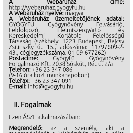
A Webáruház címe:
http://webaruhaz.gyogyfu.hu
A Webáruház nyelve:
magyar
A Webáruház üzemeltetőjének adatai:
GYÓGYFŰ Gyógynövény Felvásárló,
Feldolgozó, Élelmiszergyártó és
Kereskedelmi Korlátolt Felelősségű
Társaság (székhely: 1223 Budapest, Bajcsy
Zsilinszky út 15., adószáma: 11797609-2-
43., cégjegyzékszáma: 01-09-677262)
Postacíme:
Gyógyfű Gyógynövény
Forgalmazó Kft. 2038 Sóskút, Rét u. 2/a
Telefon:
+36 23 347 086
(9-16 óra közt munkanapokon)
Telefax:
+36 23 347 091
E-mail:
info@gyogyfu.hu
Fogalmak
Ezen ÁSZF alkalmazásában:
Megrendelő:
az a személy, aki a