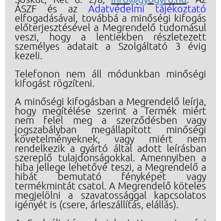
ÁSZF és az
Adatvédelmi tájékoztató
elfogadásával, továbbá a minőségi kifogás
előterjesztésével a Megrendelő tudomásul
veszi, hogy a lentiekben részletezett
személyes adatait a Szolgáltató 3 évig
kezeli.
Telefonon nem áll módunkban minőségi
kifogást rögzíteni.
A minőségi kifogásban a Megrendelő leírja,
hogy megítélése szerint a Termék miért
nem felel meg a szerződésben vagy
jogszabályban megállapított minőségi
követelményeknek, vagy miért nem
rendelkezik a gyártó által adott leírásban
szereplő tulajdonságokkal. Amennyiben a
hiba jellege lehetővé teszi, a Megrendelő a
hibát bemutató fényképet vagy
termékmintát csatol. A Megrendelő köteles
megjelölni a szavatossággal kapcsolatos
igényét is (csere, árleszállítás, elállás).