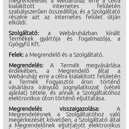
megrendelését a Webáruház erre a célra
kialakított internetes felületén
szabályszerűen összeállítja, és a Szolgáltató
részére azt az internetes felület útján
elküldi.
Szolgáltató:
a Webáruházban kínált
Termékek gyártója és fogalmazója, a
Gyógyfű Kft.
Felek:
a Megrendelő és a Szolgáltató.
Megrendelés:
A Termék megvásárlása
érdekében, a Megrendelő által a
Webáruház erre a célra kialakított felületén
a Termék Fogyasztói áron történő
vásárlásra irányuló jognyilatkozat (vételi
ajánlat) tétele, és annak a Szolgáltatóhoz
elektronikus úton történő eljuttatása.
Megrendelés visszaigazolása:
A
Megrendelésnek a Szolgáltatóhoz való
megérkezését követően, a Szolgáltató által
a Megrendelőnek eljuttatott elektronikus