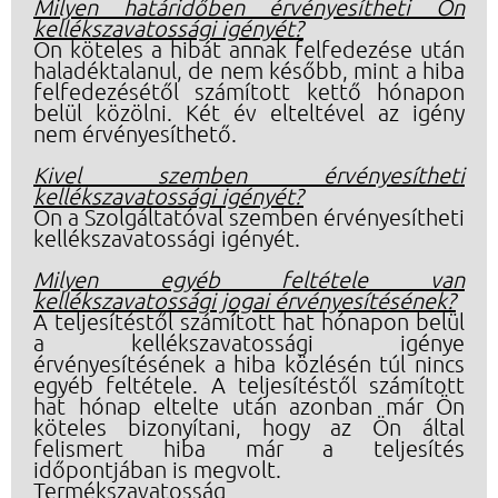
Milyen határidőben érvényesítheti Ön
kellékszavatossági igényét?
Ön köteles a hibát annak felfedezése után
haladéktalanul, de nem később, mint a hiba
felfedezésétől számított kettő hónapon
belül közölni. Két év elteltével az igény
nem érvényesíthető.
Kivel szemben érvényesítheti
kellékszavatossági igényét?
Ön a Szolgáltatóval szemben érvényesítheti
kellékszavatossági igényét.
Milyen egyéb feltétele van
kellékszavatossági jogai érvényesítésének?
A teljesítéstől számított hat hónapon belül
a kellékszavatossági igénye
érvényesítésének a hiba közlésén túl nincs
egyéb feltétele. A teljesítéstől számított
hat hónap eltelte után azonban már Ön
köteles bizonyítani, hogy az Ön által
felismert hiba már a teljesítés
időpontjában is megvolt.
Termékszavatosság