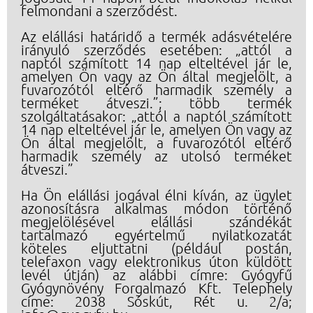
felmondani a szerződést.
Az elállási határidő a
termék adásvételére
irányuló szerződés esetében: „attól a
naptól számított 14 nap elteltével jár le,
amelyen Ön vagy az Ön által megjelölt, a
fuvarozótól eltérő harmadik személy a
terméket átveszi.”; több termék
szolgáltatásakor: „attól a naptól számított
14 nap elteltével jár le, amelyen Ön vagy az
Ön által megjelölt, a fuvarozótól eltérő
harmadik személy az utolsó terméket
átveszi.”
Ha Ön elállási jogával élni kíván, az ügylet
azonosításra alkalmas módon történő
megjelölésével elállási szándékát
tartalmazó egyértelmű nyilatkozatát
köteles eljuttatni (például postán,
telefaxon vagy elektronikus úton küldött
levél útján) az alábbi címre: Gyógyfű
Gyógynövény Forgalmazó Kft. Telephely
címe: 2038 Sóskút, Rét u. 2/a;