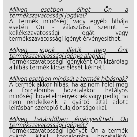
Milyen esetben élhet Ön a
termékszavatossági jogával?
A Termék minőségi vagy egyéb hibája
esetén Ön - választása szerint –
kellékszavatossági jogát vagy
termékszavatossági igényt érvényesíthet.
Milyen jogok illetik meg Önt
termékszavatossági igénye alapján?
Termékszavatossági igényként Ön kizárólag
a hibás termék kicserélését kérheti.
Milyen esetben minősül a termék hibásnak?
A termék akkor hibás, ha az nem felel meg
a forgalomba hozatalakor hatályos
minőségi követelményeknek vagy pedig, ha
nem rendelkezik a gyártó által adott
leírásban szereplő tulajdonságokkal.
Milyen határidőben érvényesítheti Ön
termékszavatossági igényét?
Termékszavatossági igényét Ön a termék
gyártó általi forgalomba hozatalától