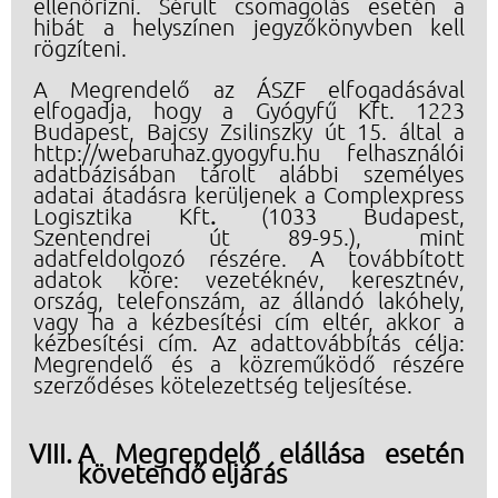
ellenőrizni. Sérült csomagolás esetén a
hibát a helyszínen jegyzőkönyvben kell
rögzíteni.
A Megrendelő az ÁSZF elfogadásával
elfogadja, hogy a Gyógyfű Kft. 1223
Budapest, Bajcsy Zsilinszky út 15. által a
http://webaruhaz.gyogyfu.hu
felhasználói
adatbázisában tárolt alábbi személyes
adatai átadásra kerüljenek a Complexpress
Logisztika Kft
.
(1033 Budapest,
Szentendrei út 89-95.), mint
adatfeldolgozó
részére. A továbbított
adatok köre: vezetéknév, keresztnév,
ország, telefonszám, az állandó lakóhely,
vagy ha a kézbesítési cím eltér, akkor a
kézbesítési cím. Az adattovábbítás célja:
Megrendelő és a közreműködő részére
szerződéses kötelezettség teljesítése.
A Megrendelő elállása esetén
követendő eljárás