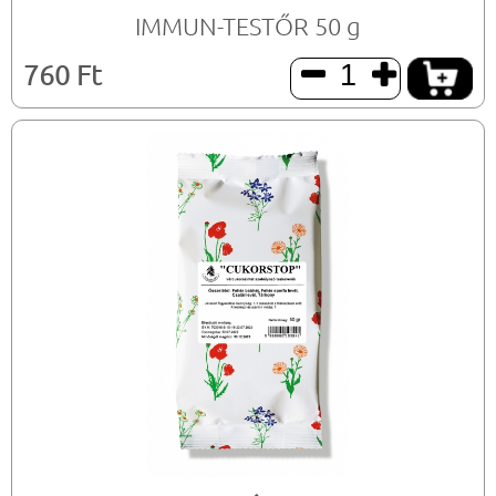
IMMUN-TESTŐR 50 g
760 Ft

