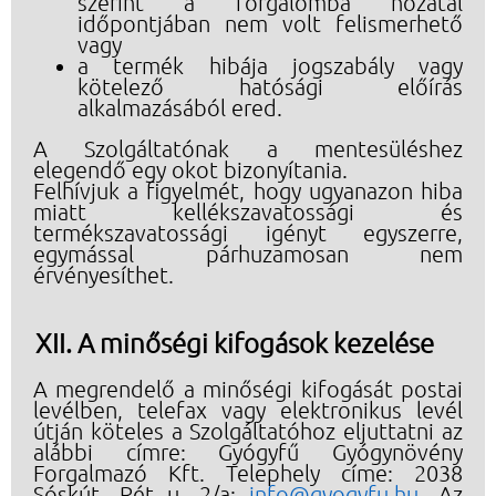
szerint a forgalomba hozatal
időpontjában nem volt felismerhető
vagy
a termék hibája jogszabály vagy
kötelező hatósági előírás
alkalmazásából ered.
A Szolgáltatónak a mentesüléshez
elegendő egy okot bizonyítania.
Felhívjuk a figyelmét, hogy ugyanazon hiba
miatt kellékszavatossági és
termékszavatossági igényt egyszerre,
egymással párhuzamosan nem
érvényesíthet.
A minőségi kifogások kezelése
A megrendelő a minőségi kifogását postai
levélben, telefax vagy elektronikus levél
útján köteles a Szolgáltatóhoz eljuttatni az
alábbi címre: Gyógyfű Gyógynövény
Forgalmazó Kft. Telephely címe: 2038
Sóskút, Rét u. 2/a;
info@gyogyfu.hu
. Az