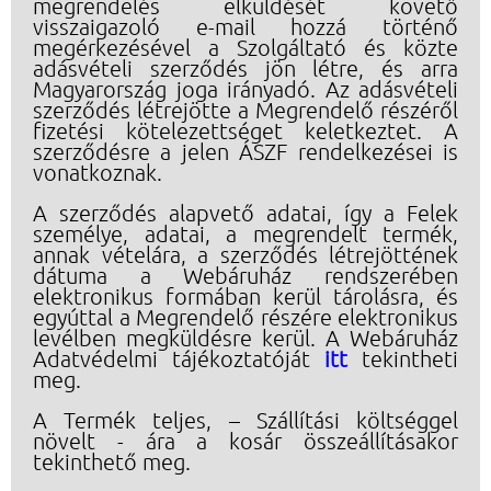
megrendelés elküldését követő
visszaigazoló e-mail hozzá történő
megérkezésével a Szolgáltató és közte
adásvételi szerződés jön létre, és arra
Magyarország joga irányadó. Az adásvételi
szerződés létrejötte a Megrendelő részéről
fizetési kötelezettséget keletkeztet. A
szerződésre a jelen ÁSZF rendelkezései is
vonatkoznak.
A szerződés alapvető adatai, így a Felek
személye, adatai, a megrendelt termék,
annak vételára, a szerződés létrejöttének
dátuma a Webáruház rendszerében
elektronikus formában kerül tárolásra, és
egyúttal a Megrendelő részére elektronikus
levélben megküldésre kerül. A Webáruház
Adatvédelmi tájékoztatóját
itt
tekintheti
meg.
A Termék teljes, – Szállítási költséggel
növelt - ára a kosár összeállításakor
tekinthető meg.