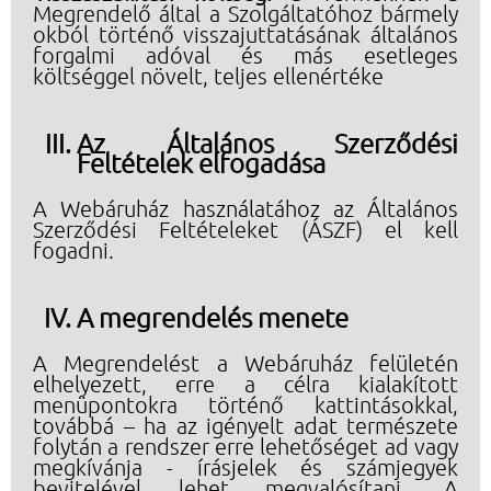
Megrendelő által a Szolgáltatóhoz bármely
okból történő visszajuttatásának általános
forgalmi adóval és más esetleges
költséggel növelt, teljes ellenértéke
Az Általános Szerződési
Feltételek elfogadása
A Webáruház használatához az Általános
Szerződési Feltételeket (ÁSZF) el kell
fogadni.
A megrendelés menete
A Megrendelést a Webáruház felületén
elhelyezett, erre a célra kialakított
menüpontokra történő kattintásokkal,
továbbá – ha az igényelt adat természete
folytán a rendszer erre lehetőséget ad vagy
megkívánja - írásjelek és számjegyek
bevitelével lehet megvalósítani. A