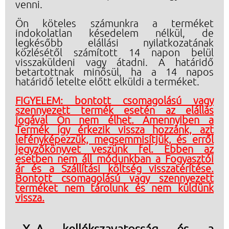
venni.
Ön köteles számunkra a terméket
indokolatlan késedelem nélkül, de
legkésőbb elállási nyilatkozatának
közlésétől számított 14 napon belül
visszaküldeni vagy átadni. A határidő
betartottnak minősül, ha a 14 napos
határidő letelte előtt elküldi a terméket.
FIGYELEM: bontott csomagolású vagy
szennyezett termék esetén az elállás
jogával Ön nem élhet. Amennyiben a
Termék így érkezik vissza hozzánk, azt
lefényképezzük, megsemmisítjük, és erről
jegyzőkönyvet veszünk fel. Ebben az
esetben nem áll módunkban a Fogyasztói
ár és a Szállítási költség visszatérítése.
Bontott csomagolású vagy szennyezett
terméket nem tárolunk és nem küldünk
vissza.
A kellékszavatosság és a