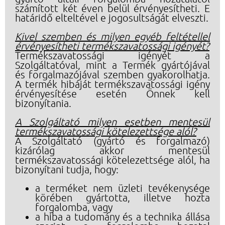
számított két éven belül érvényesítheti. E
határidő elteltével e jogosultságát elveszti.
Kivel szemben és milyen egyéb feltétellel
érvényesítheti termékszavatossági igényét?
Termékszavatossági igényét a
Szolgáltatóval, mint a Termék gyártójával
és forgalmazójával szemben gyakorolhatja.
A termék hibáját termékszavatossági igény
érvényesítése esetén Önnek kell
bizonyítania.
A Szolgáltató milyen esetben mentesül
termékszavatossági kötelezettsége alól?
A Szolgáltató (gyártó és forgalmazó)
kizárólag akkor mentesül
termékszavatossági kötelezettsége alól, ha
bizonyítani tudja, hogy:
a terméket nem üzleti tevékenysége
körében gyártotta, illetve hozta
forgalomba, vagy
a hiba a tudomány és a technika állása