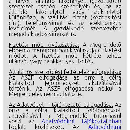
a nevét, állandó lakóhelyét (gazdálkodó
szervezet esetén: székhelyét) és, ha az
állandó lakóhelytől vagy székhelytől
különböző, a szállítási címet (kézbesítési
cím), telefonszámát és az elektronikus
levélcímét. A gazdálkodó szervezetek
megadják adószámukat is.
Fizetési mód kiválasztása:
A Megrendelő
ebben a menüpontban kiválasztja a fizetési
módot. A fizetési mód kétféle lehet:
utánvét vagy bankkártyás fizetés.
Általános szerződési feltételek elfogadása:
Az ÁSZF elfogadása az erre a célra
kialakított jelölőnégyzet aktiválásával
történik. Az ÁSZF elfogadása nélkül a
Megrendelés nem adható le.
Az Adatvédelmi tájékoztató elfogadása:
Az
erre a célra kialakított jelölőnégyzet
aktiválásával a Megrendelő tudomásul
veszi az
Adatvédelmi tájékoztatóban
foglalt közléseket. Az
Adatvédelmi