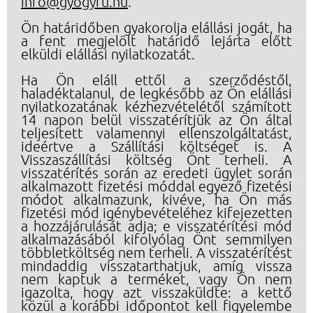
info@gyogyfu.hu
.
Ön határidőben gyakorolja elállási jogát, ha
a fent megjelölt határidő lejárta előtt
elküldi elállási nyilatkozatát.
Ha Ön eláll ettől a szerződéstől,
haladéktalanul, de legkésőbb az Ön elállási
nyilatkozatának kézhezvételétől számított
14 napon belül visszatérítjük az Ön által
teljesített valamennyi ellenszolgáltatást,
ideértve a Szállítási költséget is. A
Visszaszállítási költség Önt terheli. A
visszatérítés során az eredeti ügylet során
alkalmazott fizetési móddal egyező fizetési
módot alkalmazunk, kivéve, ha Ön más
fizetési mód igénybevételéhez kifejezetten
a hozzájárulását adja; e visszatérítési mód
alkalmazásából kifolyólag Önt semmilyen
többletköltség nem terheli. A visszatérítést
mindaddig visszatarthatjuk, amíg vissza
nem kaptuk a terméket, vagy Ön nem
igazolta, hogy azt visszaküldte: a kettő
közül a korábbi időpontot kell figyelembe