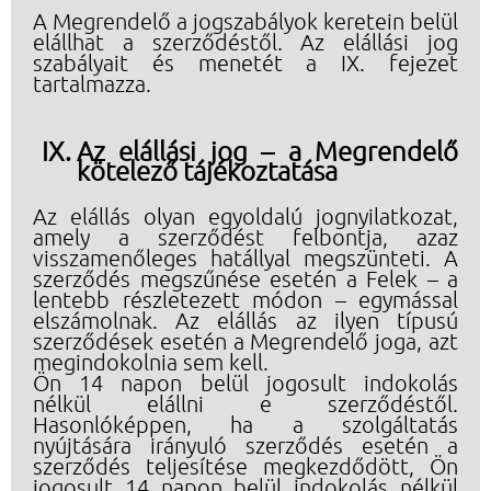
A Megrendelő a jogszabályok keretein belül
elállhat a szerződéstől. Az elállási jog
szabályait és menetét a IX. fejezet
tartalmazza.
Az elállási jog – a Megrendelő
kötelező tájékoztatása
Az elállás olyan egyoldalú jognyilatkozat,
amely a szerződést felbontja, azaz
visszamenőleges hatállyal megszünteti. A
szerződés megszűnése esetén a Felek – a
lentebb részletezett módon – egymással
elszámolnak. Az elállás az ilyen típusú
szerződések esetén a Megrendelő joga, azt
megindokolnia sem kell.
Ön 14 napon belül jogosult indokolás
nélkül elállni e szerződéstől.
Hasonlóképpen, ha a szolgáltatás
nyújtására irányuló szerződés esetén a
szerződés teljesítése megkezdődött, Ön
jogosult 14 napon belül indokolás nélkül