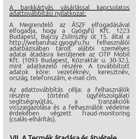
A bankkártyás vásárlással kapcsolatos
adattovábbítási nyilatkozat:
A Megrendelő az ÁSZF elfogadásával
elfogadja, hogy a Gyógyfű Kft. 1223
Budapest, Bajcsy Zsilinszky út 15. által a
http://webaruhaz.gyogyfu.hu
felhasználói
adatbázisában tárolt alábbi személyes
adatai átadásra kerüljenek az OTP Mobil
Kft. (1093 Budapest, Közraktár u. 30-32.),
mint adatkezelő
részére. A továbbított
adatok köre: vezetéknév, keresztnév,
ország, telefonszám,
e-mail cím.
Az adattovábbítás célja: a felhasználók
részére történő ügyfélszolgálati
segítségnyújtás, a tranzakciók
visszaigazolása és a felhasználók védelme
érdekében végzett fraud-monitoring
(csalás-elhárítás).
A Termék átadása és átvétele