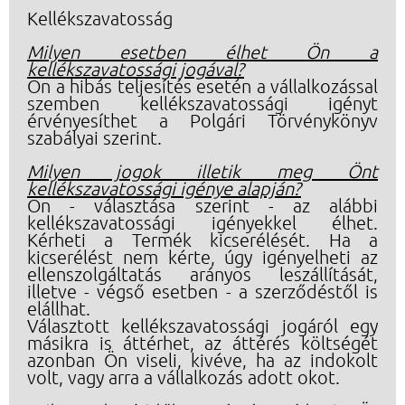
Kellékszavatosság
Milyen esetben élhet Ön a
kellékszavatossági jogával?
Ön a hibás teljesítés esetén a vállalkozással
szemben kellékszavatossági igényt
érvényesíthet a Polgári Törvénykönyv
szabályai szerint.
Milyen jogok illetik meg Önt
kellékszavatossági igénye alapján?
Ön - választása szerint - az alábbi
kellékszavatossági igényekkel élhet.
Kérheti a Termék kicserélését. Ha a
kicserélést nem kérte, úgy igényelheti az
ellenszolgáltatás arányos leszállítását,
illetve - végső esetben - a szerződéstől is
elállhat.
Választott kellékszavatossági jogáról egy
másikra is áttérhet, az áttérés költségét
azonban Ön viseli, kivéve, ha az indokolt
volt, vagy arra a vállalkozás adott okot.