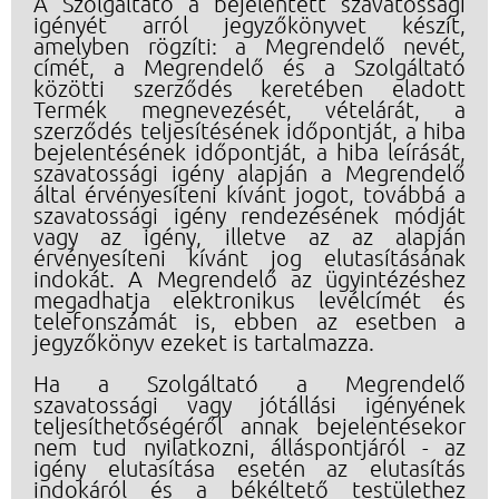
A Szolgáltató a bejelentett szavatossági
igényét arról jegyzőkönyvet készít,
amelyben rögzíti: a Megrendelő nevét,
címét, a Megrendelő és a Szolgáltató
közötti szerződés keretében eladott
Termék megnevezését, vételárát, a
szerződés teljesítésének időpontját, a hiba
bejelentésének időpontját, a hiba leírását,
szavatossági igény alapján a Megrendelő
által érvényesíteni kívánt jogot, továbbá a
szavatossági igény rendezésének módját
vagy az igény, illetve az az alapján
érvényesíteni kívánt jog elutasításának
indokát. A Megrendelő az ügyintézéshez
megadhatja elektronikus levélcímét és
telefonszámát is, ebben az esetben a
jegyzőkönyv ezeket is tartalmazza.
Ha a Szolgáltató a Megrendelő
szavatossági vagy jótállási igényének
teljesíthetőségéről annak bejelentésekor
nem tud nyilatkozni, álláspontjáról - az
igény elutasítása esetén az elutasítás
indokáról és a békéltető testülethez