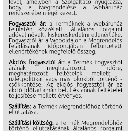
levél, amelyben a Szolgáltató nyugtázza,
hogy a Megrendelése a Webáruház
rendszerébe megérkezett.
Fogyasztói ár:
a Terméknek a Webáruház
felületén közzétett, általános forgalmi
adóval növelt, kiskereskedelmi ellenértéke.
Fogyasztói ár a Weboldalon a Megrendelés
feladásának időpontjában feltüntetett
ellenértékének megfelelő összeg.
Akciós fogyasztói ár:
a Termék fogyasztói
árának meghatározott időre,
meghatározott feltételek mellett –
üzletpolitikai vagy más okokból történő -
csökkentése. Az akciós fogyasztói ár az
akció időtartamán belül és annak feltételei
teljesítése mellett érvényes.
Szállítás:
a Termék Megrendelőhöz történő
eljuttatása.
Szállítási költség:
a Termék Megrendelőhöz
történő eljuttatásának általános forgalmi