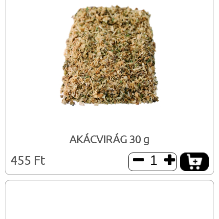
AKÁCVIRÁG 30 g
455 Ft

