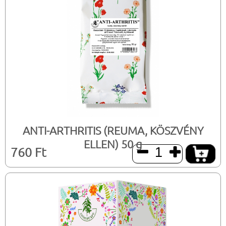
ANTI-ARTHRITIS (REUMA, KÖSZVÉNY
ELLEN) 50 g
760 Ft

