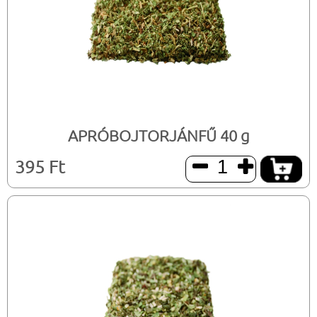
APRÓBOJTORJÁNFŰ 40 g
395 Ft

