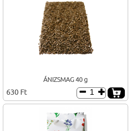
ÁNIZSMAG 40 g
630 Ft

