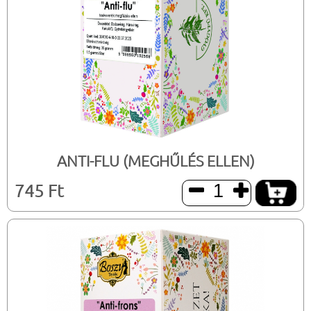
ANTI-FLU (MEGHŰLÉS ELLEN)
745 Ft

