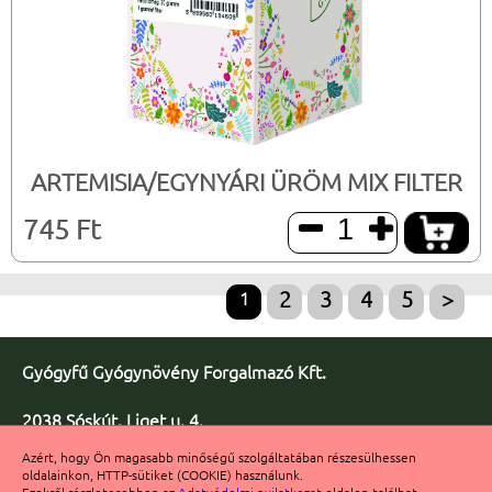
ARTEMISIA/EGYNYÁRI ÜRÖM MIX FILTER
745 Ft


1
2
3
4
5
>
Gyógyfű Gyógynövény Forgalmazó Kft.
2038 Sóskút, Liget u. 4.
Telefon/fax: +36 23 347-086
Azért, hogy Ön magasabb minőségű szolgáltatában részesülhessen
Fax: +36 23 347-091
oldalainkon, HTTP-sütiket (COOKIE) használunk.