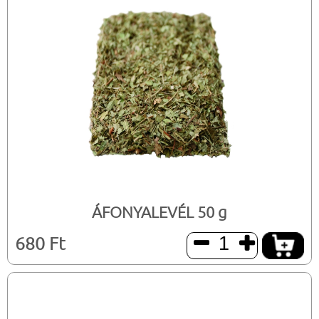
ÁFONYALEVÉL 50 g
680 Ft

