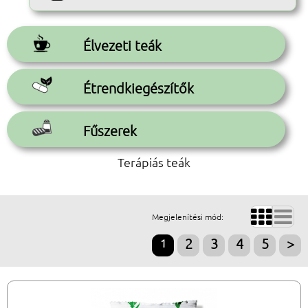
Élvezeti teák
Étrendkiegészítők
Fűszerek
Terápiás teák


Megjelenítési mód:
1
2
3
4
5
>