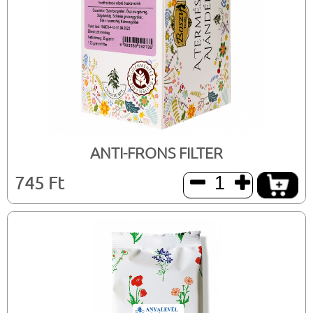
ANTI-FRONS FILTER
745 Ft

