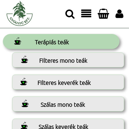




Terápiás teák
Filteres mono teák
Filteres keverék teák
Szálas mono teák
Szálas keverék teák