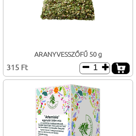
ARANYVESSZŐFŰ 50 g
315 Ft

