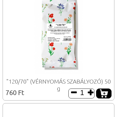
"120/70" (VÉRNYOMÁS SZABÁLYOZÓ) 50
g
760 Ft

