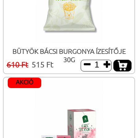
BÜTYÖK BÁCSI BURGONYA ÍZESÍTŐJE
30G
610 Ft
515 Ft


AKCIÓ