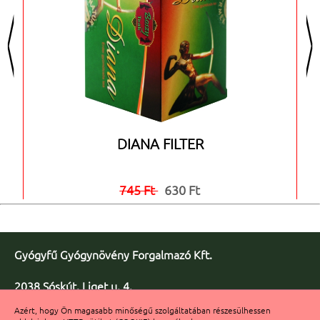
<
>
DIANA FILTER
745 Ft
630 Ft


Gyógyfű Gyógynövény Forgalmazó Kft.
2038 Sóskút, Liget u. 4.
Telefon/fax: +36 23 347-086
Azért, hogy Ön magasabb minőségű szolgáltatában részesülhessen
Fax: +36 23 347-091