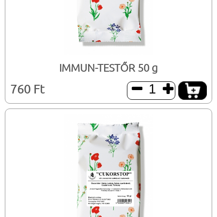
IMMUN-TESTŐR 50 g
760 Ft

