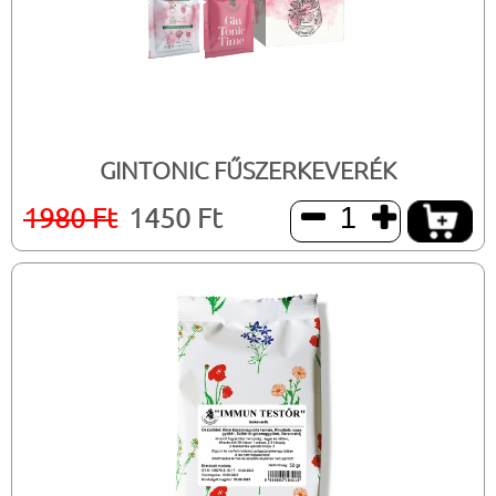
GINTONIC FŰSZERKEVERÉK
1980 Ft
1450 Ft

