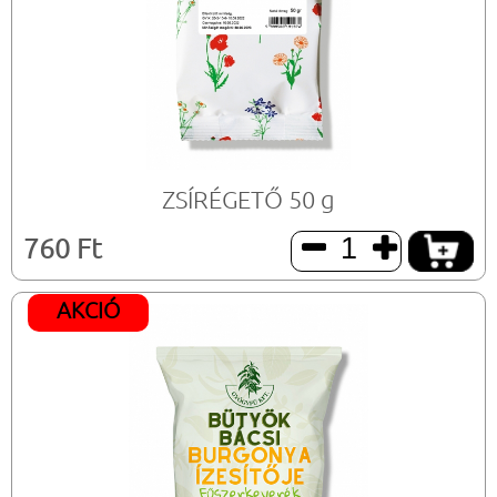
ZSÍRÉGETŐ 50 g
760 Ft


AKCIÓ