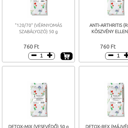
"120/70" (VÉRNYOMÁS
ANTI-ARTHRITIS (
SZABÁLYOZÓ) 50 g
KÖSZVÉNY ELLEN)
760 Ft
760 Ft



DETOX-MIX (VESEVÉDŐ) 50 g
DETOX-REX (MÁJVÉD