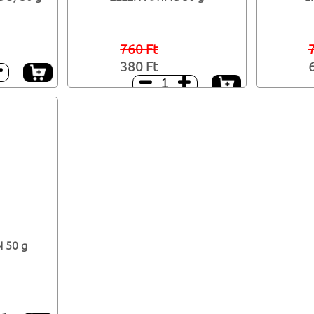
760 Ft
380 Ft



 50 g