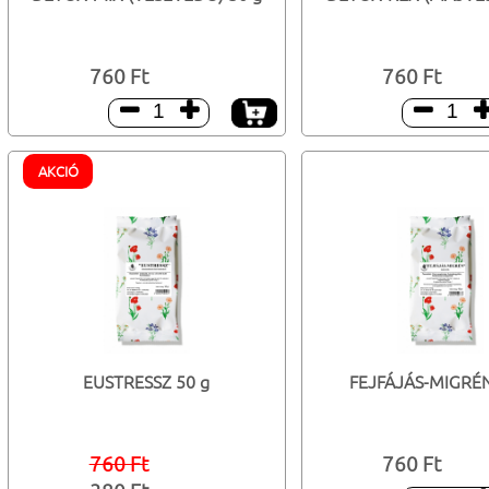
760 Ft
760 Ft



AKCIÓ
EUSTRESSZ 50 g
FEJFÁJÁS-MIGRÉN
760 Ft
760 Ft