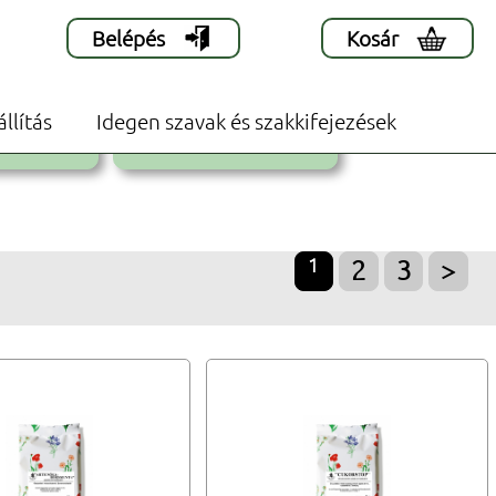
Belépés
Kosár
Fűszerek
állítás
Idegen szavak és szakkifejezések
MONO TEÁK
SZÁLAS KEVERÉK TEÁK
1
2
3
>