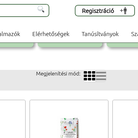
Regisztráció
lvezeti teák
Étrendkiegészítők
almazók
Elérhetőségek
Tanúsítványok
Sz
RES MONO TEÁK
FILTERES KEVERÉK TEÁK
SZÁLAS 
Megjelenítési mód:

