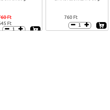
760 Ft
760 Ft
645 Ft



