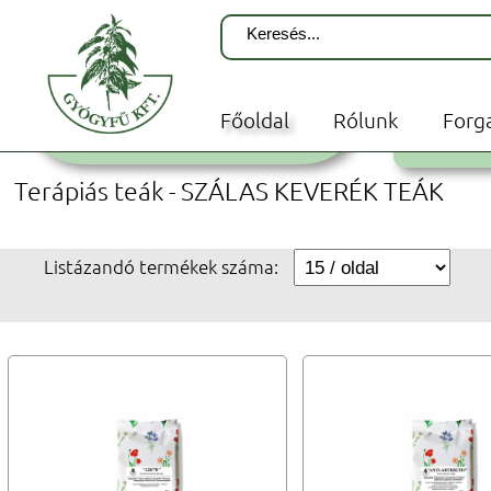
Terápiás teák
É
Filteres és szálas teáink az Ön
egészsége érdekében a
Főoldal
Rólunk
Forg
legkiválóbb alapanyagokból
FILTE
készülnek.
Terápiás teák - SZÁLAS KEVERÉK TEÁK
Listázandó termékek száma: