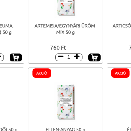
REUMA,
ARTEMISIA/EGYNYÁRI ÜRÖM-
ARTICSÓ
 50 g
MIX 50 g
760 Ft



AKCIÓ
AKCIÓ
Ő) 50 g
ELLEN-ANYAG 50 g
É