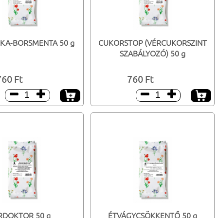
KA-BORSMENTA 50 g
CUKORSTOP (VÉRCUKORSZINT
SZABÁLYOZÓ) 50 g
760 Ft
760 Ft




RDOKTOR 50 g
ÉTVÁGYCSÖKKENTŐ 50 g