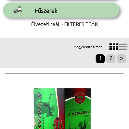
Fűszerek
Élvezeti teák - FILTERES TEÁK


Megjelenítési mód:
1
2
>