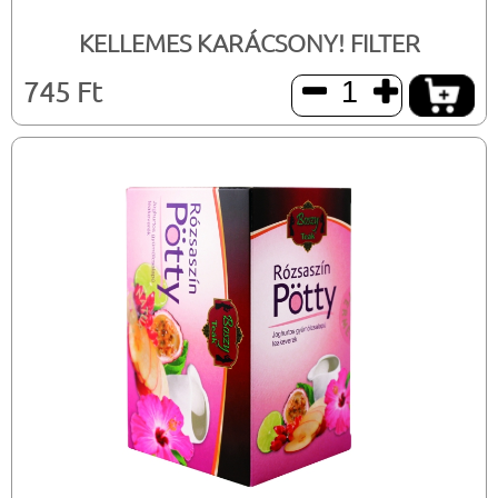
KELLEMES KARÁCSONY! FILTER
745 Ft

