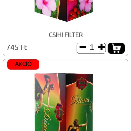
CSIHI FILTER
745 Ft


AKCIÓ