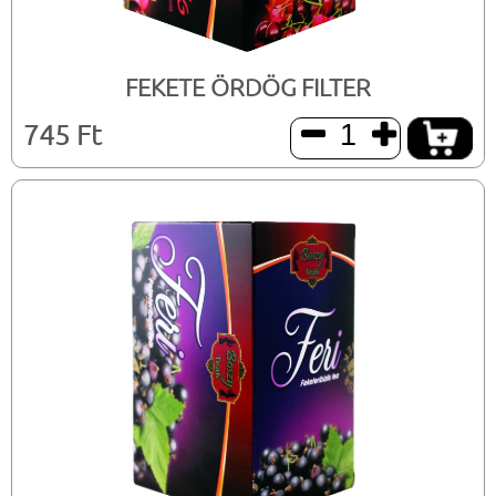
FEKETE ÖRDÖG FILTER
745 Ft

