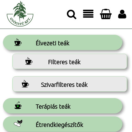




Élvezeti teák
Filteres teák
Szivarfilteres teák
Terápiás teák
Étrendkiegészítők