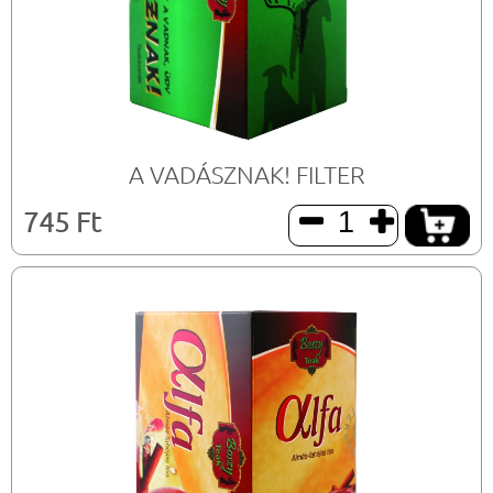
A VADÁSZNAK! FILTER
745 Ft

