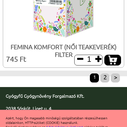
FEMINA KOMFORT (NŐI TEAKEVERÉK)
FILTER
745 Ft


1
2
>
Gyógyfű Gyógynövény Forgalmazó Kft.
2038 Sóskút, Liget u. 4.
Telefon/fax: +36 23 347-086
Azért, hogy Ön magasabb minőségű szolgáltatában részesülhessen
Fax: +36 23 347-091
oldalainkon, HTTP-sütiket (COOKIE) használunk.