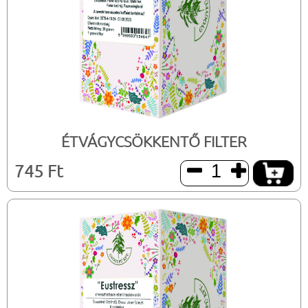
ÉTVÁGYCSÖKKENTŐ FILTER
745 Ft

