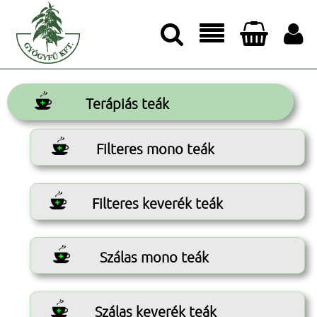




Terápiás teák
Filteres mono teák
Filteres keverék teák
Szálas mono teák
Szálas keverék teák