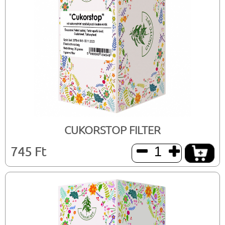
CUKORSTOP FILTER
745 Ft

