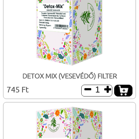
DETOX MIX (VESEVÉDŐ) FILTER
745 Ft

