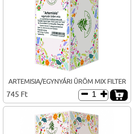
ARTEMISIA/EGYNYÁRI ÜRÖM MIX FILTER
745 Ft

