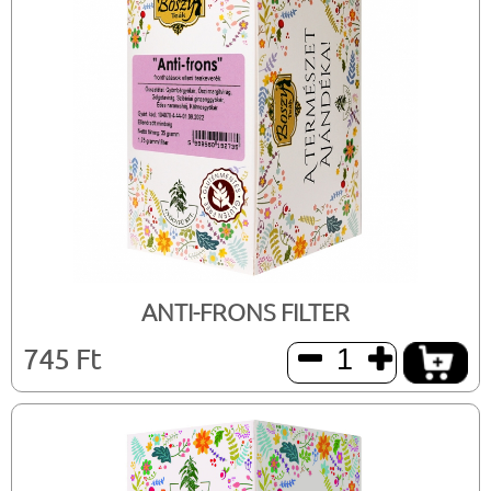
ANTI-FRONS FILTER
745 Ft

