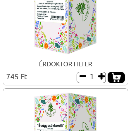
ÉRDOKTOR FILTER
745 Ft

