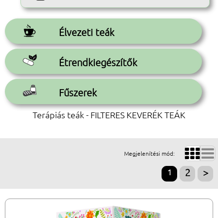
Élvezeti teák
Étrendkiegészítők
Fűszerek
Terápiás teák - FILTERES KEVERÉK TEÁK


Megjelenítési mód:
1
2
>