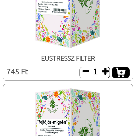
EUSTRESSZ FILTER
745 Ft

