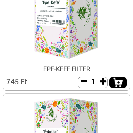
EPE-KEFE FILTER
745 Ft

