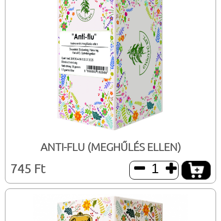
ANTI-FLU (MEGHŰLÉS ELLEN)
745 Ft

