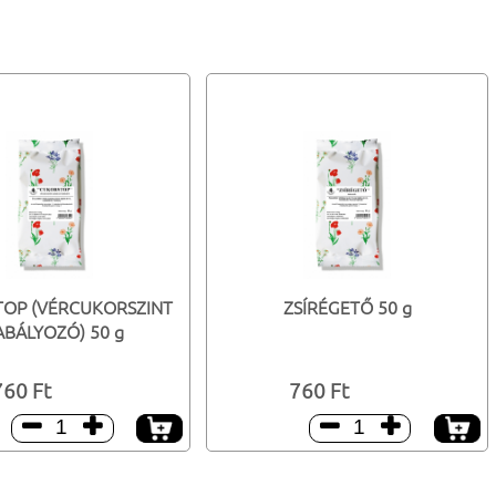
OP (VÉRCUKORSZINT
ZSÍRÉGETŐ 50 g
ABÁLYOZÓ) 50 g
760 Ft
760 Ft



