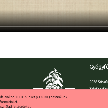
Gyógyfű
2038 Sóskút,
Telefon/fax
Fax: +36 23
dalainkon, HTTP-sütiket (COOKIE) használunk.
nformációkat.
info@gyog
ználati feltételeket.