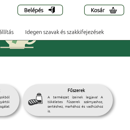
Belépés
Kosár
állítás
Idegen szavak és szakkifejezések
k
Fűszerek
okból
A természet ízeinek legjava! A
ártói
tökéletes fűszerek szárnyashoz,
sgálat
sertéshez, marhához és vadhúshoz
is.