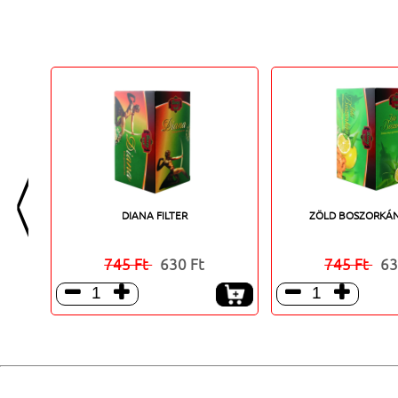
<
DIANA FILTER
ZÖLD BOSZORKÁN
745 Ft
630 Ft
745 Ft
63



