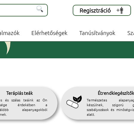
Regisztráció
almazók
Elérhetőségek
Tanúsítványok
Sz
Terápiás teák
Étrendkiegészítő
res és szálas teáink az Ön
Természetes alapanyag
szsége érdekében a
készülnek, szigorú gy
iválóbb alapanyagokból
szabályozások és minőségviz
lnek.
alatt.