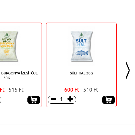
>
 BURGONYA ÍZESÍTŐJE
SÜLT HAL 30G
30G
 Ft
515 Ft
600 Ft
510 Ft


