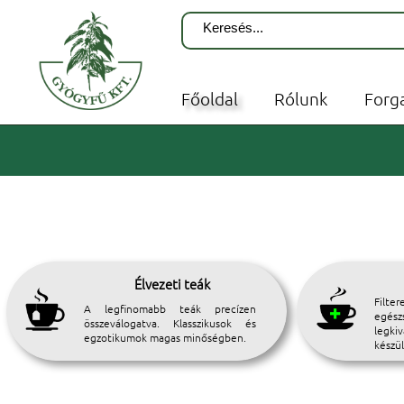
Főoldal
Rólunk
Forg
Élvezeti teák
Filte
A legfinomabb teák precízen
egé
összeválogatva. Klasszikusok és
legk
egzotikumok magas minőségben.
készü