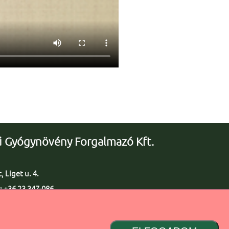
 Gyógynövény Forgalmazó Kft.
 Liget u. 4.
: +36 23 347-086
 347-091
yfu.hu