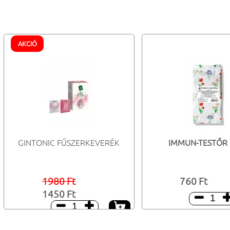
AKCIÓ
GINTONIC FŰSZERKEVERÉK
IMMUN-TESTŐR 
1980 Ft
760 Ft
1450 Ft


