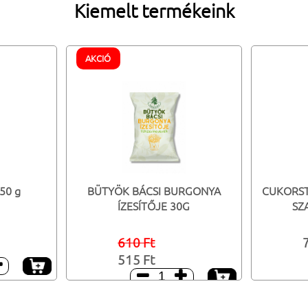
Kiemelt termékeink
AKCIÓ
50 g
BÜTYÖK BÁCSI BURGONYA
CUKORST
ÍZESÍTŐJE 30G
SZ
610 Ft
515 Ft


