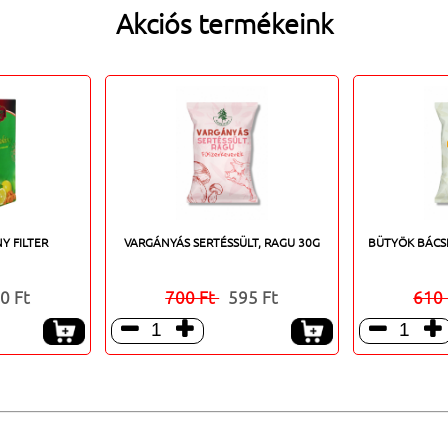
Akciós termékeink
Y FILTER
VARGÁNYÁS SERTÉSSÜLT, RAGU 30G
BÜTYÖK BÁCSI
0 Ft
700 Ft
595 Ft
610



