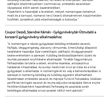
szélhajtó készítményekben (carminativa), emésztési zavarokban
(dyspepsia) előírt szerek összetételében.
Fűszerként is használják a leveleket, melyek rozmaringsav-tartalmuk
miatt és a karnozol, rozmanol nevű keserű diterpéneknek köszönhetően
húsfélék, zsiradékok jobb eltarthatóságát is biztosítja."
Csupor Dezső, Szendrei Kámán - Gyógynövénytár-Útmutató a
korszerű gyógynövény-alkalmazáshoz
"A rozmaringot a népies gyógyászat belsőleg emésztési zavarok,
fejfájás, ideggyengeség, alacsony vérnyomás, kimerültségi állapotok
kezelésére használja. Epe-vizelethajtó, szélhajtó, étvágygerjesztő
teakeverékekben is szerepel. Külsőleg bedörzsölőszerként ízületi és
reumás panaszok enyhítésére alkalmazzák. További hagyományos
felhasználási területe a sebek, ekcéma kezelése, antiszeptikus
hatásának kihasználása. Az európi medicinán kívül az indiai és a kínai
gyógyászat is alkalmazza. A rozmaringlevél és -olaj a balneoterápiában is
szerepel.A rozmaring belsőleg és külsőleg egyaránt alkalmazható.
Szisztémásan emésztési zavarok és máj-epe funkció fokozására, lokálisan
perifériás keringési zavarok és reuma adjuváns terápiájára illetve enyhe
fertőtlenítőszerként használható.Terhesség és szoptatás során
belsőleges alkalmazása orvosi javaslat nélkül nem ajánlott."