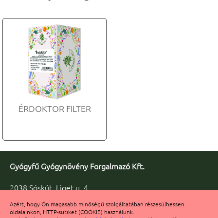
ÉRDOKTOR FILTER
Gyógyfű Gyógynövény Forgalmazó Kft.
2038 Sóskút, Liget u. 4.
Telefon/fax: +36 23 347-086
Azért, hogy Ön magasabb minőségű szolgáltatában részesülhessen
Fax: +36 23 347-091
oldalainkon, HTTP-sütiket (COOKIE) használunk.