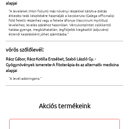
alapjai
"A leveleket (Mori folium) más növényi részekkel társítva diétás
étkezési teák készítésére használják a kecskeruta (Galega officinalis)
föld feletti részeihez vagy a fekete áfonya (Vaccinium myrtillus)
leveleihez, leveles szárához hasonlóan. Vércukorszintet csökkentő
hatása gyenge, megbízhatatlan, legföljebb kiegészítő (adjuváns)
étrendi kezelésként jöhet számításba."
vörös szőlőlevél:
Rácz Gábor, Rácz-Kotilla Erzsébet, Szabó László Gy. -
Gyógynövények ismerete-A fitoterápia és az alternatív medicina
alapjai
"A levél adstringens."
Akciós termékeink