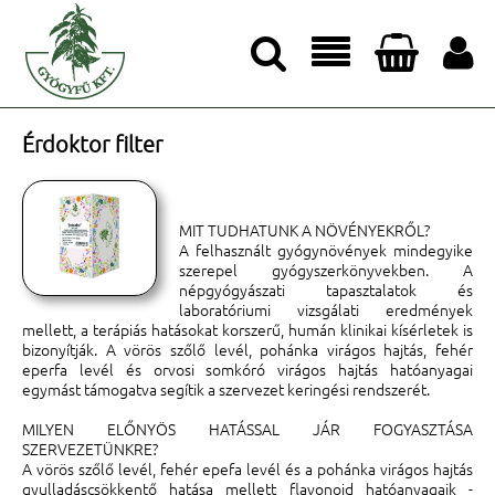




Érdoktor filter
MIT TUDHATUNK A NÖVÉNYEKRŐL?
A felhasznált gyógynövények mindegyike
szerepel gyógyszerkönyvekben. A
népgyógyászati tapasztalatok és
laboratóriumi vizsgálati eredmények
mellett, a terápiás hatásokat korszerű, humán klinikai kísérletek is
bizonyítják. A vörös szőlő levél, pohánka virágos hajtás, fehér
eperfa levél és orvosi somkóró virágos hajtás hatóanyagai
egymást támogatva segítik a szervezet keringési rendszerét.
MILYEN ELŐNYÖS HATÁSSAL JÁR FOGYASZTÁSA
SZERVEZETÜNKRE?
A vörös szőlő levél, fehér epefa levél és a pohánka virágos hajtás
gyulladáscsökkentő hatása mellett flavonoid hatóanyagaik -