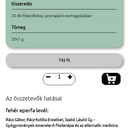
Kiszerelés
20 db filter/doboz, aromazáró csomagolásban
Tömeg
20x1 g
745 Ft


Az összetevők hatásai
fehér eperfa levél:
Rácz Gábor, Rácz-Kotilla Erzsébet, Szabó László Gy. -
Gyógynövények ismerete-A fitoterápia és az alternatív medicina