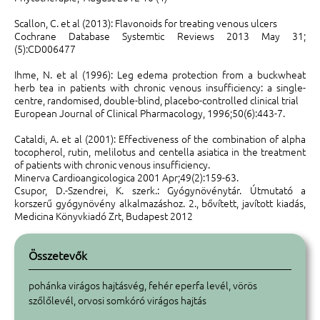
Scallon, C. et al (2013): Flavonoids for treating venous ulcers
Cochrane Database Systemtic Reviews 2013 May 31;
(5):CD006477
Ihme, N. et al (1996): Leg edema protection from a buckwheat
herb tea in patients with chronic venous insufficiency: a single-
centre, randomised, double-blind, placebo-controlled clinical trial
European Journal of Clinical Pharmacology, 1996;50(6):443-7.
Cataldi, A. et al (2001): Effectiveness of the combination of alpha
tocopherol, rutin, melilotus and centella asiatica in the treatment
of patients with chronic venous insufficiency.
Minerva Cardioangicologica 2001 Apr;49(2):159-63.
Csupor, D.-Szendrei, K. szerk.: Gyógynövénytár. Útmutató a
korszerű gy
ógynövény alkalmazáshoz. 2., bővített, javított kiadás,
Medicina Könyvkiadó Zrt, Budapest 2012
Összetevők
pohánka virágos hajtásvég, fehér eperfa levél, vörös
szőlőlevél, orvosi somkóró virágos hajtás