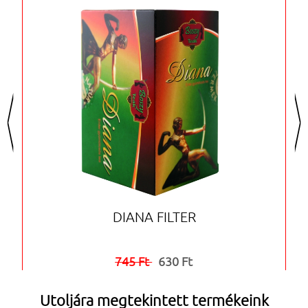
<
>
DIANA FILTER
745 Ft
630 Ft


Utoljára megtekintett termékeink