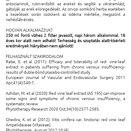
antocianinok, rutin-erősítik az ereket és segítik a véráramlást,
gátolják az erek elöregedését. Az orvosi somkóró herba esetében
a kezelések során csökkent az ödéma mértéke, megszűnt a
nehézláb-érzés.
HOGYAN ALKALMAZZUK?
250 ml forró vízhez 2 filter javasolt, napi három alkalommal. 18
éves kor alatt nem adható! Terhesség és szoptatás alatt-kísérleti
eredmények hiányában-nem ajánlott!
FELHASZNÁLT SZAKIRODALOM
Rabe, E. et al (2011): Efficacy and tolerabilty of red- vine-leaf
extract in patients suffering from chronic venous insufficiency-
results of duble-blind placebo-controlled study
European Journal of Vascular and Endovascular Surgery 2011
Apr;41(4):540-7.
Azhdan, M. et al (2020): Red vine leaf extract (AS 195) can improve
some signs and symptoms of chronic venous insufficiency, a
systematic review
Phytotherapy Research 2020 Oct;34(10):2577-2585.
Ghedira, K. et al (2012): Vitis vinifera var. tinctoria: red vine leaf
Ampelidaceae (Vitaceae).
Phytotherapie, August 2012 10 (4)