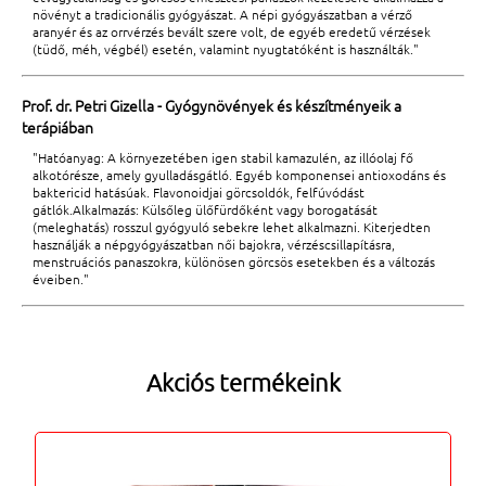
növényt a tradicionális gyógyászat. A népi gyógyászatban a vérző
aranyér és az orrvérzés bevált szere volt, de egyéb eredetű vérzések
(tüdő, méh, végbél) esetén, valamint nyugtatóként is használták."
Prof. dr. Petri Gizella - Gyógynövények és készítményeik a
terápiában
"Hatóanyag: A környezetében igen stabil kamazulén, az illóolaj fő
alkotórésze, amely gyulladásgátló. Egyéb komponensei antioxodáns és
baktericid hatásúak. Flavonoidjai görcsoldók, felfúvódást
gátlók.Alkalmazás: Külsőleg ülőfürdőként vagy borogatását
(meleghatás) rosszul gyógyuló sebekre lehet alkalmazni. Kiterjedten
használják a népgyógyászatban női bajokra, vérzéscsillapításra,
menstruációs panaszokra, különösen görcsös esetekben és a változás
éveiben."
Akciós termékeink