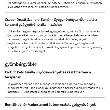
rekedtségben, a kamillagőzök belégzése (inhaláció) céljából a forrásban
lévő vízhez evőkanálnyi kamillavirágot tesznek..."
Csupor Dezső, Szendrei Kámán - Gyógynövénytár-Útmutató a
korszerű gyógynövény-alkalmazáshoz
"A kamilla nagyon régóta ismert gyógynövény, már az ókori rómaiak és
görögök is alkalmazták gyógyító céllal. Legelterjedtebben emésztési
panaszok, megfázással kapcsolatos tünetek, bőrbetegségek
enyhítésére használták és használják ma is. Bár az egyik legtöbbet
vizsgált növény, kémiájával, farmakológiájával kapcsolatban még mindig
születnek újabb eredmények."
gyömbérgyökér:
Prof. dr. Petri Gizella - Gyógynövények és készítményeik a
terápiában
"A gyömbér már az ókori Kínában és Indiában a nátha és a köhögés
gyógyszere volt. Illóolajának gyulladásgátló hatását klinikai vizsgálatok is
igazolták. ... Emésztést elősegítő és koleratikus hatása van."
Bernáth Jenő - Vadon termő és termesztett gyógynövények