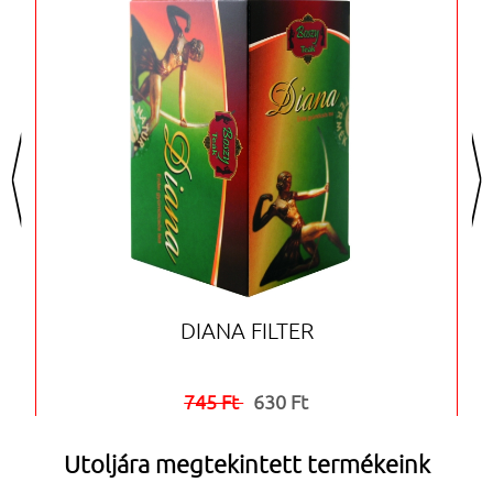
<
>
DIANA FILTER
745 Ft
630 Ft


Utoljára megtekintett termékeink