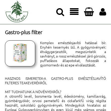




Gastro-plus filter
Komplex emésztésjavító hatással bír.
Enyhén kesernyés ízű. A gyógynövények:
étvágygerjesztők, megszüntetik a
savhiányt, a rossz emésztéssel járó görcsös,
puffadásos állapotokat, fokozzák a
gyomornedv és az epe elválasztását.
HASZNOS ISMERETEK-
A GASTRO-PLUS EMÉSZTÉSJAVÍTÓ
FILTERES TEAKEVERÉKRŐL
MIT TUDHATUNK A NÖVÉNYEKRŐL?
A citromfű levél, borsmenta levél, édeskömény, kamillavirág,
gyömbérgyökér, orvosi pemetefű és cickafarkfű virág régóta
használt, sokoldalú gyógynövények. Mindegyikük hivatalos az
Európai Gyógyszerkönyvben és ezen kívül még számos ország