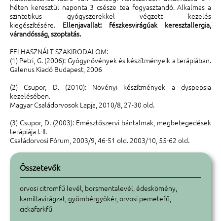
héten keresztül naponta 3 csésze tea fogyasztandó. Alkalmas a
szintetikus gyógyszerekkel végzett kezelés
kiegészítésére.
Ellenjavallat: fészkesvirágúak keresztallergia,
várandósság, szoptatás.
FELHASZNÁLT SZAKIRODALOM:
(1) Petri, G. (2006): Gyógynövények és készítményeik a terápiában.
Galenus Kiadó Budapest, 2006
(2) Csupor, D. (2010): Növényi készítmények a dyspepsia
kezelésében.
Magyar Családorvosok Lapja, 2010/8, 27-30 old.
(3) Csupor, D. (2003): Emésztőszervi bántalmak, megbetegedések
terápiája I.-II.
Családorvosi Fórum, 2003/9, 46-51 old. 2003/10, 55-62 old.
Összetevők
orvosi citromfű levél, borsmentalevél, édeskömény,
kamillavirágzat, gyömbérgyökér, orvosi pemetefű,
cickafarkfű