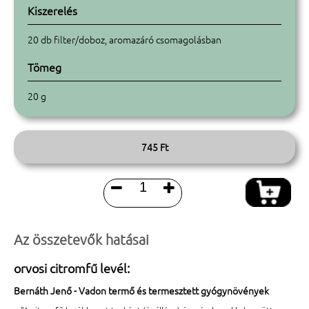
Kiszerelés
20 db filter/doboz, aromazáró csomagolásban
Tömeg
20 g
745 Ft


Az összetevők hatásai
orvosi citromfű levél:
Bernáth Jenő - Vadon termő és termesztett gyógynövények