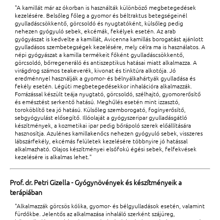
"A kamillát már az ókorban is használták különböző megbetegedések
kezelésére. Belsőleg főleg a gyomor és béltraktus betegségeinél
gyulladáscsökkentő, görcsoldó és nyugtatóként, külsőleg pedig
nehezen gyógyuló sebek, ekcémák, fekélyek esetén. Az arab
gyógyászat is kedvelte a kamillát, Avicenna kamillás borogatást ajánlott
gyulladásos szembetegségek kezelésére, mely célra ma is használatos. A
népi gyógyászat a kamilla termékeit főként gyulladáscsökkentő,
görcsoldó, bőrregeneráló és antiszeptikus hatásai miatt alkalmazza. A
virágdrog számos teakeverék, kivonat és tinktúra alkotója. Jó
eredménnyel használják a gyomor- és bélnyálkahártyák gyulladása és
fekély esetén. Légúti megbetegedésekkor inhalációra alkalmazzák.
Forrázással készült teája nyugtató, görcsoldó, szélhajtó, gyomorerősítő
és emésztést serkentő hatású. Meghűlés esetén mint izzasztó,
toroköblítő tea jó hatású. Külsőleg szemborogató, fogínyerősítő,
sebgyógyulást elősegítő. Illóolaját a gyógyszeripar gyulladásgátló
készítmények, a kozmetikai ipar pedig bőrápoló szerek előállítására
hasznosítja. Azulénes kamillakenőcs nehezen gyógyuló sebek, visszeres
lábszárfekély, ekcémás felületek kezelésére többnyire jó hatással
alkalmazható. Olajos készítményei elsőfokú égési sebek, felfekvések
kezelésére is alkalmas lehet."
Prof. dr. Petri Gizella - Gyógynövények és készítményeik a
terápiában
"Alkalmazzák görcsös kólika, gyomor- és bélgyulladások esetén, valamint
fürdőkbe. Jelentős az alkalmazása inhaláló szerként szájüreg,