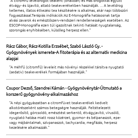
"A citromfű levéldrogot teaként (önállóan) és más drogokkal együtt
étvágy- és ízjavító, altató teakeverékekben használják. ... A levéldrog
kellemes, illatos étkezési tea készítésére is alkalmas, akár napi többszöri
fogyasztással.Terápiás indikációk:Az E-Monográfia hatásosnak tartja
alvási zavarok és emésztőszerv-rendszeri rendellenességek esetében. Az
ESCOP-Monográfia ezen túl igazoltnak tekinti hatását nyugtalanság,
szorongás enyhítésében, külsőleg herpesz ellen."
Rácz Gábor, Rácz-Kotilla Erzsébet, Szabó László Gy. -
Gyógynövények ismerete-A fitoterápia és az alternatív medicina
alapjai
"A méhfű (citromfű) leveleit más növényi részekkel társítva nyugtató
(sedativ) teakeverékek formájában használják."
Csupor Dezső, Szendrei Kámán - Gyógynövénytár-Útmutató a
korszerű gyógynövény-alkalmazáshoz
"A népi gyógyászatban a citromfüvet teakeverékek kedvelt
alkotórészeként számos betegségre használják. Feltételezett
idegerősítő, görcsoldó, emésztést serkentő, étvágyjavító, vírusölő,
nyugtató hatása miatt rossz közérzet, gyomor- és bélpanaszok, epe-
vagy májbántalmak, szívpanaszok, tachycardia, megfázás, herpesz
kezelésére alkalmazzák."