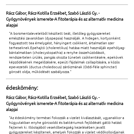
Rácz Gábor, Rácz-Kotilla Erzsébet, Szabó László Gy. -
Gyógynövények ismerete-A fitoterápia és az alternatív medicina
alapjai
"A borsmentalevelekből készített teát, illetőleg gyógyszereket
emésztési zavarokban (dyspepsia) használják. A hidegen, kortyonként
fogyasztott tea émelygést, hányingert csökkent, ártalmatlan szer
terheseknek.Epehajtó (choleretikus) hatása miatt használják epehólyag-
bántalmakban (cholecystopathia) a renyhe összehúzódások,
rendszertelen ürülés, pangás okozta tünetek csökkentésére, epekövek
képződésének megelőzésére, epeúti fájdalmak csillapítására, a közös
epevezeték (ductus choledocus) záróizmának (Oddi-féle sphincter)
görcsét oldja, működését szabályozza."
édeskömény:
Rácz Gábor, Rácz-Kotilla Erzsébet, Szabó László Gy. -
Gyógynövények ismerete-A fitoterápia és az alternatív medicina
alapjai
"Az édeskömény termései fokozzák a vizelet kiválasztását, ugyanakkor a
húgyutakban enyhe görcsoldó és baktériumok fejlődését gátló hatást
fejtenek ki. Illóolajából vesekőbetegség kezelésében javallt
gyógyszereket készítenek, amelyek fokozzák a vizelet védőkolloidjainak