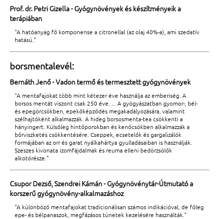
Prof. dr. Petri Gizella - Gyógynövények és készítményeik a
terápiában
"A hatóanyag fő komponense a citronellal (az olaj 40%-a), ami szedatív
hatású."
borsmentalevél:
Bernáth Jenő - Vadon termő és termesztett gyógynövények
"A mentafajokat több mint kétezer éve használja az emberiség. A
borsos mentát viszont csak 250 éve. ... A gyógyászatban gyomor-, bél-
és epegörcsökben, epekőképződés megakadályozására, valamint
szélhajtóként alkalmazzák. A hideg borsosmenta-tea csökkenti a
hányingert. Külsőleg hintőporokban és kenőcsökben alkalmazzák a
bőrviszketés csökkentésére. Cseppek, ecsetelők és gargalizálók
formájában az orr és garat nyálkahártya gyulladásaiban is használják.
Szeszes kivonata izomfájdalmak és reuma elleni bedörzsölők
alkotórésze."
Csupor Dezső, Szendrei Kámán - Gyógynövénytár-Útmutató a
korszerű gyógynövény-alkalmazáshoz
"A különböző mentafajokat tradicionálisan számos indikációval, de főleg
epe- és bélpanaszok, megfázásos tünetek kezelésére használták."