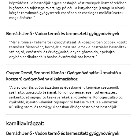
képződését.Felhasználják egyes hashajtó készítmények összetételében
is görcsoldó sajátsága miatt, így például a kutyabenge (Frangula alnus)
kérgét tartalmazó gyógyszerek esetében az esetleges melléktünetek
megelőzésére."
Bernáth Jenő - Vadon termő és termesztett gyógynövények
"Már a rómaiak felismerték gyógyhatását. A középkorban többek között
termését fűszerként, herbáját a rossz szellemek elriasztására használták.
Szélhajtó, emésztés- és étvágyjavító, enyhe görcsoldó, epehajtó,
enyhén antibakteriális hatása évszázadok óta ismert."
Csupor Dezső, Szendrei Kámán - Gyógynövénytár-Útmutató a
korszerű gyógynövény-alkalmazáshoz
"A tradicionális gyógyászatban az édeskömény termése csecsemők
szélhajtó, görcsoldó teájának fő komponense, ezen túl emésztést
serkentő, étvágyjavító teakeverékek alkotóeleme. Köhögéscsillapító,
nyákoldó, ízjavító valamint tejszaporító hatása miatt is alkalmazzák.
Külsőleg szem- és torokgyulladásban öblögetőszerként használják."
kamillavirágzat:
Bernáth Jenő - Vadon termő és termesztett gyógynövények