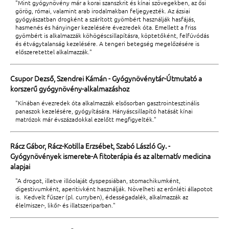
"Mint gyógynövény már a korai szanszkrit és kínai szövegekben, az ősi
görög, római, valamint arab irodalmakban feljegyezték. Az ázsiai
gyógyászatban drogként a szárított gyömbért használják hasfájás,
hasmenés és hányinger kezelésére évezredek óta. Emellett a friss
gyömbért is alkalmazzák köhögéscsillapításra, köptetőként, felfúvódás
és étvágytalanság kezelésére. A tengeri betegség megelőzésére is
előszeretettel alkalmazzák."
Csupor Dezső, Szendrei Kámán - Gyógynövénytár-Útmutató a
korszerű gyógynövény-alkalmazáshoz
"Kínában évezredek óta alkalmazzák elsősorban gasztrointesztinális
panaszok kezelésére, gyógyítására. Hányáscsillapító hatását kínai
matrózok már évszázadokkal ezelőtt megfigyelték."
Rácz Gábor, Rácz-Kotilla Erzsébet, Szabó László Gy. -
Gyógynövények ismerete-A fitoterápia és az alternatív medicina
alapjai
"A drogot, illetve illóolaját dyspepsiában, stomachikumként,
digestivumként, aperitivként használják. Növelheti az erőnléti állapotot
is. Kedvelt fűszer (pl. curryben), édességadalék, alkalmazzák az
élelmiszer-, likőr- és illatszeriparban."