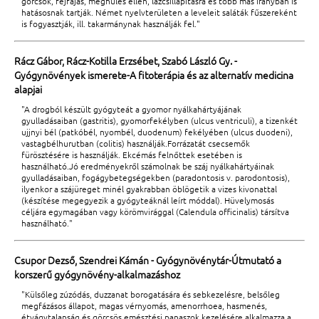
görcsök, fejfájás, meghűlés ellen, lázcsillapításra és több más irányban is
hatásosnak tartják. Német nyelvterületen a leveleit saláták fűszereként
is fogyasztják, ill. takarmánynak használják fel."
Rácz Gábor, Rácz-Kotilla Erzsébet, Szabó László Gy. -
Gyógynövények ismerete-A fitoterápia és az alternatív medicina
alapjai
"A drogból készült gyógyteát a gyomor nyálkahártyájának
gyulladásaiban (gastritis), gyomorfekélyben (ulcus ventriculi), a tizenkét
ujjnyi bél (patkóbél, nyombél, duodenum) fekélyében (ulcus duodeni),
vastagbélhurutban (colitis) használják.Forrázatát csecsemők
fürösztésére is használják. Ekcémás felnőttek esetében is
használható.Jó eredményekről számolnak be száj nyálkahártyáinak
gyulladásaiban, fogágybetegségekben (paradontosis v. parodontosis),
ilyenkor a szájüreget minél gyakrabban öblögetik a vizes kivonattal
(készítése megegyezik a gyógyteáknál leírt móddal). Hüvelymosás
céljára egymagában vagy körömvirággal (Calendula officinalis) társítva
használható."
Csupor Dezső, Szendrei Kámán - Gyógynövénytár-Útmutató a
korszerű gyógynövény-alkalmazáshoz
"Külsőleg zúzódás, duzzanat borogatására és sebkezelésre, belsőleg
megfázásos állapot, magas vérnyomás, amenorrhoea, hasmenés,
étvágytalanság és görcsös emésztési panaszok kezelésére alkalmazza a