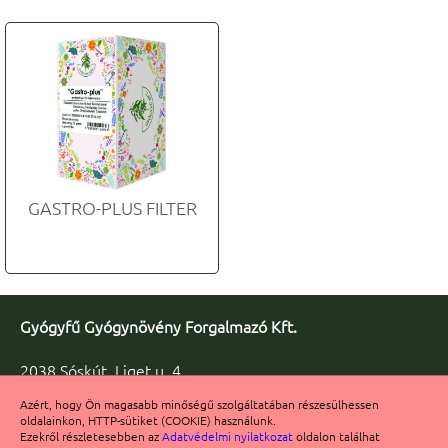
GASTRO-PLUS FILTER
Gyógyfű Gyógynövény Forgalmazó Kft.
2038 Sóskút, Liget u. 4.
Telefon/fax: +36 23 347-086
Azért, hogy Ön magasabb minőségű szolgáltatában részesülhessen
Fax: +36 23 347-091
oldalainkon, HTTP-sütiket (COOKIE) használunk.
info@gyogyfu.hu
Ezekről részletesebben az
Adatvédelmi nyilatkozat
oldalon találhat