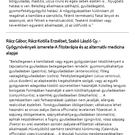
bőrgyulladás, mastitis, ulcus cruris és égési sebek esetén is....Nyugtató
hatása is van. Belsőleg alkalmazva szélhajtó, gyulladásgátló,
gyomorfekélygyógyító hatású. A nőgyógyászatban különösen jól
reagálnak a kamillára a szenzibilis, félénk természetű fiatal lányok és
asszonyok, akik félnek a menstruációtól. Teaként önállóan vagy
keverékben egyaránt alkalmazzák, jó az ülőfürdő is."
Rácz Gábor, Rácz-Kotilla Erzsébet, Szabó László Gy. -
Gyógynövények ismerete-A fitoterápia és az alternatív medicina
alapjai
"Belsőlegesen a kamillateát vagy egyes gyógyszeripari készítményeit a
tápcsatorna gyulladásos betegségeiben rendelik: gyomornyálkahártya-
gyulladásban (gastritis), bélgyulladásban (enterocolitis), főleg
vastagbélgyulladásban (colitis). Fekélybetegségben (ulcus ventriculi,
ulcus duodeni) az alapkezelés kiegészítésére szolgál, vagy az egyéb
gyógyszerek adagolása közötti szünetekben használják.Külsőleg langyos
borogatás formájában használják a szem kötőhártyájának gyulladásaiban
(conjunktuvitis), a szemhéj gyulladásaiban (blepharitis). ... A
szemészetben való felhasználását újabban nem javallják, allergiás
reakciókat észleltek. Torokgyullaásban öblögetőszer, váltakozva lehet
használni az orvosi zsálya (Salvia officinalis) leveleinek főzetével. A
szájüreg öblögetésére, szájnyálkahártya-gyulladásban (stomatitis),
aphták képződésekor, a fogíny gyulladásaiban (gingivitis), rossz szájszag
(foetor ex ore) esetében szintén zsályalevélfőzettel váltakozva
alkalmazzák.Hüvelyöblítő szerként társítható körömvirág (Calendula
officinalis) vizes kivonatával.... A légutak hurutos megbetegedéseiben,