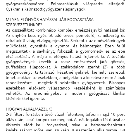
gyógyszerkönyvében. Felhasználásuk világszerte elterjedt.
Gyakran alkalmazott gyógyszer alapanyagok.
MILYEN ELŐNYÖS HATÁSSAL JÁR FOGYASZTÁSA
SZERVEZETÜNKRE?
Az összeállított kombináció komplex emésztésjavító hatással bír.
Az enyhén kesernyés ízt adó orvosi pemetefű, kamillavirág és
cickafarkfű virág étvágygerjesztők. Serkentik az emésztőmirigyek
működését, gyorsítják a gyomor- és bélmozgást. Ezen felül
megszüntetik a savhiányt, fokozzák a gyomornedv és az epe
elválasztását. A májra is előnyös hatást fejtenek ki. A további
gyógynövények kezelik a rossz emésztéssel járó görcsös,
puffadásos állapotokat. A szakirodalom szerint (2) a több
gyógynövényt tartalmazó készítményeknek kiemelt szerepük
lehet azokban az esetekben, amelyekben a kezelésre nem állnak
rendelkezésre megfelelő szintetikus gyógyszerek. Bizonyos
esetekben elsőként választandó kezelésként is számításba
vehetők. Az eredményeket a modern gyógyászat klinikai
kísérletekkel igazolta.
.
HOGYAN ALKALMAZZUK?
2-3 filtert forrásban lévő vízzel felönteni, lefedni majd 10 perc
állás után, lassú kortyokban meginni. A teát legalább fél órával az
étkezés előtt kell fogyasztani, mivel a hatásmechanizmus
kialakulásához időre van szükség. Kúraszerűen alkalmazva 3-4