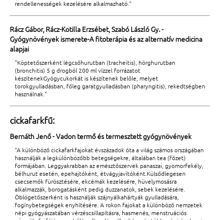
rendellenességek kezelésére alkalmazható."
Rácz Gábor, Rácz-Kotilla Erzsébet, Szabó László Gy. -
Gyógynövények ismerete-A fitoterápia és az alternatív medicina
alapjai
"Köptetőszerként légcsőhurutban (tracheitis), hörghurutban
(bronchitis) 5 g drogból 200 ml vízzel forrázatot
készítenekGyógycukorkát is készítenek belőle, melyet
torokgyulladásban, főleg garatgyulladásban (pharyngitis), rekedtségben
használnak."
cickafarkfű:
Bernáth Jenő - Vadon termő és termesztett gyógynövények
"A különböző cickafarkfajokat évszázadok óta a világ számos országában
használják a legkülönbözőbb betegségekre, általában tea (főzet)
formájában. Leggyakrabban az emésztőszervek panaszai, gyomorfekély,
bélhurut esetén, epehajtóként, étvágyjavítóként.Külsődlegesen
csecsemők fürösztésére, ekcémák kezelésére, hüvelymosásra
alkalmazzák, borogatásként pedig duzzanatok, sebek kezelésére.
Öblögetőszerként is használják szájnyálkahártyák gyulladására,
fogínybetegségek enyhítésére. A rokon fajokat a különböző nemzetek
népi gyógyászatában vérzéscsillapításra, hasmenés, menstruációs