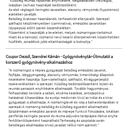
"Külsőleg reumás fájdalmak enyhítésére, idegzsábákban (neuralgia),
isiászban (ischias) használják bedörzsölőként.
Az alsó végtagok keringési zavaraiban, alacsony vérnyomás (hypotensio)
esetében javallják.
Belsőleg óvatosan használandó, terheseknél ellenjavallt. Szerepel
szélhajtó készítményekben (carminativa), emésztési zavarokban
(dyspepsia) előírt szerek összetételében.
Fűszerként is használják a leveleket, melyek rozmaringsav-tartalmuk
miatt és a karnozol, rozmanol nevű keserű diterpéneknek köszönhetően
húsfélék, zsiradékok jobb eltarthatóságát is biztosítja."
Csupor Dezső, Szendrei Kámán - Gyógynövénytár-Útmutató a
korszerű gyógynövény-alkalmazáshoz
"A rozmaringot a népies gyógyászat belsőleg emésztési zavarok,
fejfájás, ideggyengeség, alacsony vérnyomás, kimerültségi állapotok
kezelésére használja. Epe-vizelethajtó, szélhajtó, étvágygerjesztő
teakeverékekben is szerepel. Külsőleg bedörzsölőszerként ízületi és
reumás panaszok enyhítésére alkalmazzák. További hagyományos
felhasználási területe a sebek, ekcéma kezelése, antiszeptikus
hatásának kihasználása. Az európi medicinán kívül az indiai és a kínai
gyógyászat is alkalmazza. A rozmaringlevél és -olaj a balneoterápiában is
szerepel.A rozmaring belsőleg és külsőleg egyaránt alkalmazható.
Szisztémásan emésztési zavarok és máj-epe funkció fokozására, lokálisan
perifériás keringési zavarok és reuma adjuváns terápiájára illetve enyhe
fertőtlenítőszerként használható.Terhesség és szoptatás során
belsőleges alkalmazása orvosi javaslat nélkül nem ajánlott."