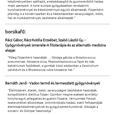
készítményekben szélhajtó, emésztéssegítő és gyomorerősítő hatása
miatt szerepelt. A korai európai gyógyászatban rendszerint
konyhaköménnyel és édesköménnyel együtt alkalmazták. Fűszerként
jelenleg is a konzerviparban és a háztartásokban savanyúságok, italok,
hal- és húskészítmények ízesítésére alkalmazzák."
borsikafű:
Rácz Gábor, Rácz-Kotilla Erzsébet, Szabó László Gy. -
Gyógynövények ismerete-A fitoterápia és az alternatív medicina
alapjai
"Főleg fűszerként használják. ... illóolaja gátolja a Streptococcus
pneumoniae, Neisseria sicca, Peptostreptococcus fajok és más
baktériumok fejlődését, a gombák közül elsősorban a Geotrichum
candidum és a Rhodotorula rubra törzsekre hat."
Bernáth Jenő - Vadon termő és termesztett gyógynövények
"Élelmiszerek, ételek, italok, savanyúságok ízesítésére használják,
borspótlóként dietikus fűszer. Csombor megnevezéssel az erdélyi
konyha egyik jellegzetes és gyakori fűszere. Vérnyomást fokozó
teakeverékek alkotórésze. Antimikrobiális hatású, ezért felhasználják
élelmiszerkészítményeknél és gyógykozmetikumoknál. Illóolaját a
konzerv- és likőripar hasznosítja."