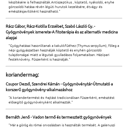
készítésére is felhasználták.Antiszeptikus , köptető, nyákoldó, enyhe
görcsoldó hatása révén légúti hurutok kezelésére, étvágy- és
emésztésjavítóként használható."
Rácz Gábor, Rácz-Kotilla Erzsébet, Szabó László Gy. -
Gyógynövények ismerete-A fitoterápia és az alternatív medicina
alapjai
"Gyógyhatásai hasonlítanak a kakukkfűéhez (Thymus serpyllum), főleg a
népi gyógyászatban használják köptető és enyhén görcsoldó
tulajdonságai miatt a légutak gyulladásos folyamataiban. Háziipari
festéknövény. Fűszerként is használják."
koriandermag:
Csupor Dezső, Szendrei Kámán - Gyógynövénytár-Útmutató a
korszerű gyógynövény-alkalmazáshoz
"A koriandertermést és -hajtást tradicionálisan fűszerként, emésztést
elősegítő gyógynövényként alkalmazták."
Bernáth Jenő - Vadon termő és termesztett gyógynövények
"Már a görög és római orvoslásban is használták termését. A galenuszi