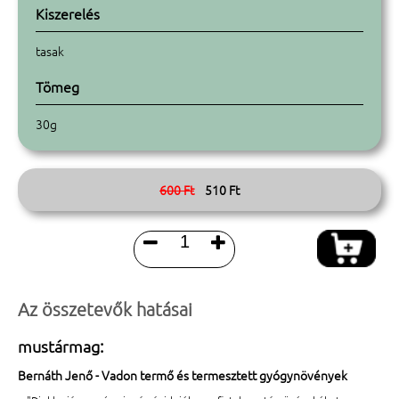
Kiszerelés
tasak
Tömeg
30g
600 Ft
510 Ft


Az összetevők hatásai
mustármag:
Bernáth Jenő - Vadon termő és termesztett gyógynövények