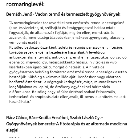
rozmaringlevél:
Bernáth Jenő - Vadon termő és termesztett gyógynövények
"A rozmaringlevelet teakeverékekben emésztési rendellenességeknél
(epe- és vizelethajtó, szélhajtó) és étvágygerjesztő hatása miatt
fogyasztják, de alkalmazzák fejfájás, migrén ellen, menstruációs
zavaroknál, kimerültségi állapotokban,emlékezetgyengeség, alacsony
vérnyomás esetén.
Külsőleg bedörzsölőszerként ízületi és reumás panaszok enyhítésére,
továbbá sebek, ekcéma kezelésére használják.A levéldrog
antibakteriális, antivirális, antioxidáns, enyhén antiszeptikus, görcsoldó,
epehajtó, májvédő, gyulladáscsökkentő hatású. In vitro és in vivo
kísérletekben igazolták tumorgátló hatását is. A hivatalos
gyógyászatban belsőleg forrázatát emésztési rendellenességek esetén
használják. Külsőleg alkalmazva illóolaját - kenőcsben vagy oldatban
bedörzsölőszerként - a végtagok keringését javítja, reumaellenes és
idegfájdalmat csillapító, de érzékeny egyéneknél bőrirritáció
előfordulhat. Belsőleg nagy körültekintéssel szabad felhasználn,
terheseknél és szoptatás alatt ellenjavallt, ill. orvosi ellenőrzés mellett
használható."
Rácz Gábor, Rácz-Kotilla Erzsébet, Szabó László Gy. -
Gyógynövények ismerete-A fitoterápia és az alternatív medicina
alapjai