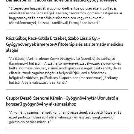
"Elterjedten használják a gyomor-béltraktus görcsei ellen, puffadás,
emésztési rendellenességek esetén, csecsemők görcsös hasfájására. A
hagyományos felhasználás elsősorban tea vagy teakeverék
(édesköménnyel, ánizzsal, kamillával) formájában ismeri."
Rácz Gábor, Rácz-Kotilla Erzsébet, Szabó László Gy. -
Gyógynövények ismerete-A fitoterápia és az alternatív medicina
alapjai
"Az illóolaj (Aetheroleum Carvi) étvágyjavító (aperitiv) és szélhajtó
(karminativ) hatású.... A szélhajtó növények szabályozzák a gyomor- és
bélfal normális tónusát, a simaizmok görcskészségét csökkentik, de az
ellazult izmok rugalmasságát is helyreállítják, ami a felnőttek
bélgázképződéses, puffadásos állapotaiban (meteorizmus) jótékony
hatású. A tejelválasztást is serkenti."
Csupor Dezső, Szendrei Kámán - Gyógynövénytár-Útmutató a
korszerű gyógynövény-alkalmazáshoz
"A kömény számos nemzet konyhaművészetének alapvető fűszere, és
ezzel párhuzamosan sokfelé alkalmazzák emésztést megkönnyítő,
görcsoldó hatása miatt is."