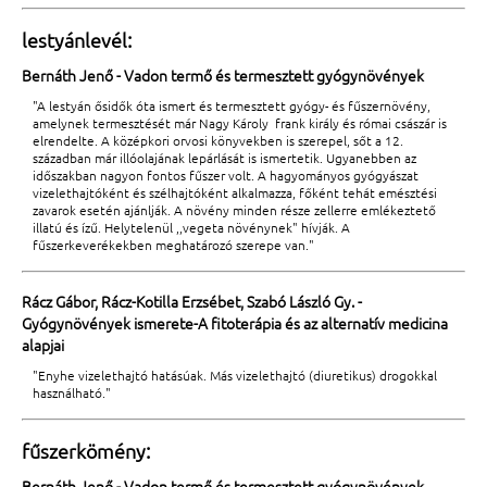
lestyánlevél:
Bernáth Jenő - Vadon termő és termesztett gyógynövények
"A lestyán ősidők óta ismert és termesztett gyógy- és fűszernövény,
amelynek termesztését már Nagy Károly frank király és római császár is
elrendelte. A középkori orvosi könyvekben is szerepel, sőt a 12.
században már illóolajának lepárlását is ismertetik. Ugyanebben az
időszakban nagyon fontos fűszer volt. A hagyományos gyógyászat
vizelethajtóként és szélhajtóként alkalmazza, főként tehát emésztési
zavarok esetén ajánlják. A növény minden része zellerre emlékeztető
illatú és ízű. Helytelenül ,,vegeta növénynek" hívják. A
fűszerkeverékekben meghatározó szerepe van."
Rácz Gábor, Rácz-Kotilla Erzsébet, Szabó László Gy. -
Gyógynövények ismerete-A fitoterápia és az alternatív medicina
alapjai
"Enyhe vizelethajtó hatásúak. Más vizelethajtó (diuretikus) drogokkal
használható."
fűszerkömény:
Bernáth Jenő - Vadon termő és termesztett gyógynövények