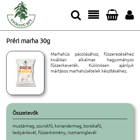




Préri marha 30g
Marhahús pácolásához, fűszerezéséhez
kiválóan alkalmas hagyományos
fűszerkeverék. Különösen ajánljuk
mártásos marhahúsételek készítéséhez.
Összetevők
mustármag, szurokfű, koriandermag, borsikafű,
lestyánlevél, fűszerkömény, rozmaringlevél