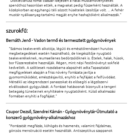
"Diokleciánusz római császár idejében a fiatal mustárnövénykéket
spenóthoz hasonlóan ették, a magvakat pedig fűszerként használták. A
középkorban az egyhangú téli sózott húsételek ízesítője volt. ... A fehér
mustár nyálkaanyag-tartalmú magját enyhe hashajtóként alkalmazzák."
szurokfű:
Bernáth Jenő - Vadon termő és termesztett gyógynövények
"Számos teakeverék alkotója, légúti és emésztőrendszeri hurutos
megbetegedések esetén használható, de kiegészítője nyugtató
teakeverékeknek, reumaellenes bedörzsölőknek is. Ételek, halak, húsok,
bor fűszerezésére használják. Régen, mint népi festőnövényt sokfelé
kedvelték. A szőttesek rozsdabarna alapszínét adta.Tapasztalati
megfigyelések alapján a friss növény forrázata javítja a
gyomorműködést, emésztésjavító, enyhíti a fejfájást a felfúvódást.
Mérsékli az idegrendszeri panaszokat és elősegíti a légzőszervi
elváltozások gyógyulását. A forrázat hatásosnak bizonyult a tengeri
betegség tüneteinek enyhítésére nyugtatóként. Külső alkalmazási
formában enyhíti a fogfájást."
Csupor Dezső, Szendrei Kámán - Gyógynövénytár-Útmutató a
korszerű gyógynövény-alkalmazáshoz
"Forrázatát megfázás, köhögés és hasmenés, valamint fájdalmas,
görcsös menstruáció esetén használták. Antiszeptikus szappanok