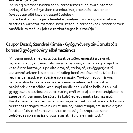
Belsőleg óvatosan használandó, terheseknél ellenjavallt. Szerepel
szélhajtó készítményekben (carminativa), emésztési zavarokban
(dyspepsia) előírt szerek összetételében.
Fűszerként is használják a leveleket, melyek rozmaringsav-tartalmuk
miatt és a karnozol, rozmanol nevű keserű diterpéneknek köszönhetően
húsfélék, zsiradékok jobb eltarthatóságát is biztosítja."
Csupor Dezső, Szendrei Kámán - Gyógynövénytár-Útmutató a
korszerű gyógynövény-alkalmazáshoz
"A rozmaringot a népies gyógyászat belsőleg emésztési zavarok,
fejfájás, ideggyengeség, alacsony vérnyomás, kimerültségi állapotok
kezelésére használja. Epe-vizelethajtó, szélhajtó, étvágygerjesztő
teakeverékekben is szerepel. Külsőleg bedörzsölőszerként ízületi és
reumás panaszok enyhítésére alkalmazzák. További hagyományos
felhasználási területe a sebek, ekcéma kezelése, antiszeptikus
hatásának kihasználása. Az európi medicinán kívül az indiai és a kínai
gyógyászat is alkalmazza. A rozmaringlevél és -olaj a balneoterápiában is
szerepel.A rozmaring belsőleg és külsőleg egyaránt alkalmazható.
Szisztémásan emésztési zavarok és máj-epe funkció fokozására, lokálisan
perifériás keringési zavarok és reuma adjuváns terápiájára illetve enyhe
fertőtlenítőszerként használható.Terhesség és szoptatás során
belsőleges alkalmazása orvosi javaslat nélkül nem ajánlott."