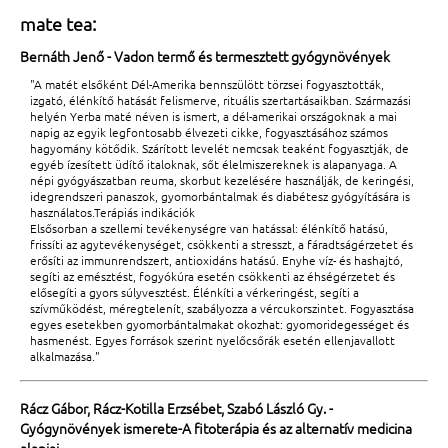
mate tea:
Bernáth Jenő - Vadon termő és termesztett gyógynövények
"A matét elsőként Dél-Amerika bennszülött törzsei fogyasztották,
izgató, élénkítő hatását felismerve, rituális szertartásaikban. Származási
helyén Yerba maté néven is ismert, a dél-amerikai országoknak a mai
napig az egyik legfontosabb élvezeti cikke, fogyasztásához számos
hagyomány kötődik. Szárított levelét nemcsak teaként fogyasztják, de
egyéb ízesített üdítő italoknak, sőt élelmiszereknek is alapanyaga. A
népi gyógyászatban reuma, skorbut kezelésére használják, de keringési,
idegrendszeri panaszok, gyomorbántalmak és diabétesz gyógyítására is
használatos.Terápiás indikációk
Elsősorban a szellemi tevékenységre van hatással: élénkítő hatású,
frissíti az agytevékenységet, csökkenti a stresszt, a fáradtságérzetet és
erősíti az immunrendszert, antioxidáns hatású. Enyhe víz- és hashajtó,
segíti az emésztést, fogyókúra esetén csökkenti az éhségérzetet és
elősegíti a gyors súlyvesztést. Élénkíti a vérkeringést, segíti a
szívműködést, méregtelenít, szabályozza a vércukorszintet. Fogyasztása
egyes esetekben gyomorbántalmakat okozhat: gyomoridegességet és
hasmenést. Egyes források szerint nyelőcsőrák esetén ellenjavallott
alkalmazása."
Rácz Gábor, Rácz-Kotilla Erzsébet, Szabó László Gy. -
Gyógynövények ismerete-A fitoterápia és az alternatív medicina
alapjai