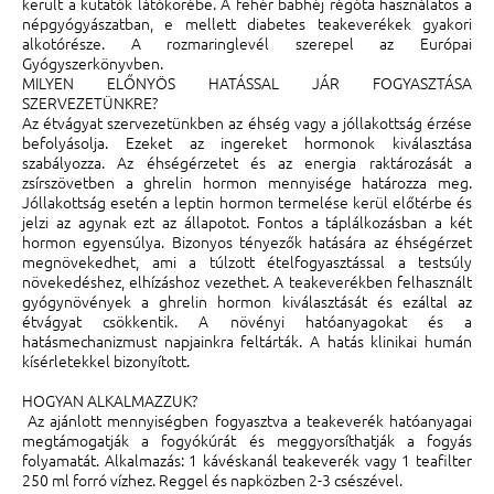
került a kutatók látókörébe. A fehér babhéj régóta használatos a
népgyógyászatban, e mellett diabetes teakeverékek gyakori
alkotórésze. A rozmaringlevél szerepel az Európai
Gyógyszerkönyvben.
MILYEN ELŐNYÖS HATÁSSAL JÁR FOGYASZTÁSA
SZERVEZETÜNKRE?
Az étvágyat szervezetünkben az éhség vagy a jóllakottság érzése
befolyásolja. Ezeket az ingereket hormonok kiválasztása
szabályozza. Az éhségérzetet és az energia raktározását a
zsírszövetben a ghrelin hormon mennyisége határozza meg.
Jóllakottság esetén a leptin hormon termelése kerül előtérbe és
jelzi az agynak ezt az állapotot. Fontos a táplálkozásban a két
hormon egyensúlya. Bizonyos tényezők hatására az éhségérzet
megnövekedhet, ami a túlzott ételfogyasztással a testsúly
növekedéshez, elhízáshoz vezethet. A teakeverékben felhasznált
gyógynövények a ghrelin hormon kiválasztását és ezáltal az
étvágyat csökkentik. A növényi hatóanyagokat és a
hatásmechanizmust napjainkra feltárták. A hatás klinikai humán
kísérletekkel bizonyított.
HOGYAN ALKALMAZZUK?
Az ajánlott mennyiségben fogyasztva a teakeverék hatóanyagai
megtámogatják a fogyókúrát és meggyorsíthatják a fogyás
folyamatát. Alkalmazás: 1 kávéskanál teakeverék vagy 1 teafilter
250 ml forró vízhez. Reggel és napközben 2-3 csészével.