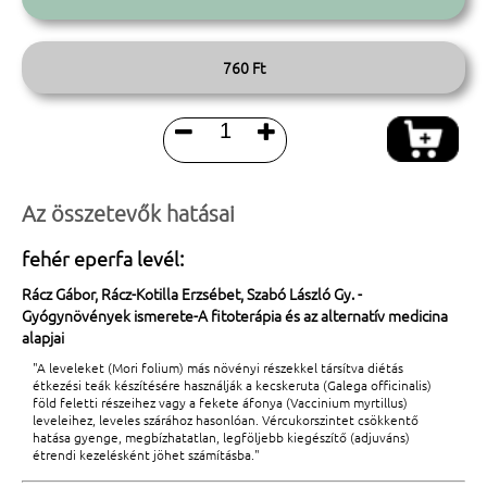
760 Ft


Az összetevők hatásai
fehér eperfa levél:
Rácz Gábor, Rácz-Kotilla Erzsébet, Szabó László Gy. -
Gyógynövények ismerete-A fitoterápia és az alternatív medicina
alapjai
"A leveleket (Mori folium) más növényi részekkel társítva diétás
étkezési teák készítésére használják a kecskeruta (Galega officinalis)
föld feletti részeihez vagy a fekete áfonya (Vaccinium myrtillus)
leveleihez, leveles szárához hasonlóan. Vércukorszintet csökkentő
hatása gyenge, megbízhatatlan, legföljebb kiegészítő (adjuváns)
étrendi kezelésként jöhet számításba."