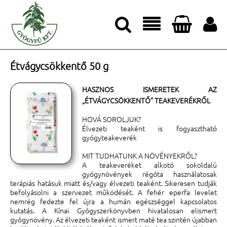




Étvágycsökkentő 50 g
HASZNOS ISMERETEK AZ
„ÉTVÁGYCSÖKKENTŐ” TEAKEVERÉKRŐL
HOVÁ SOROLJUK?
Élvezeti teaként is fogyasztható
gyógyteakeverék
MIT TUDHATUNK A NÖVÉNYEKRŐL?
A teakeveréket alkotó sokoldalú
gyógynövények régóta használatosak
terápiás hatásuk miatt és/vagy élvezeti teaként. Sikeresen tudják
befolyásolni a szervezet működését. A fehér eperfa levelet
nemrég fedezte fel újra a humán egészséggel kapcsolatos
kutatás. A Kínai Gyógyszerkönyvben hivatalosan elismert
gyógynövény. Az élvezeti teaként ismert maté tea szintén újabban