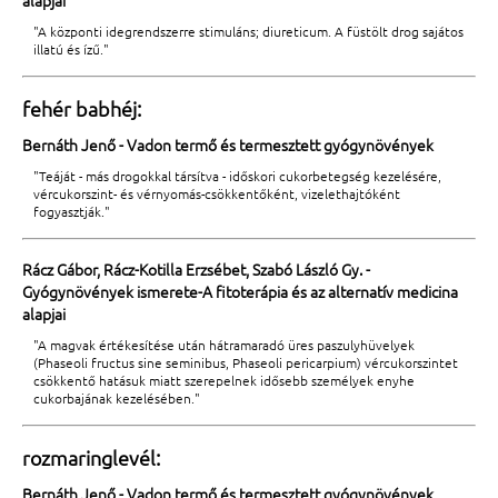
"A központi idegrendszerre stimuláns; diureticum. A füstölt drog sajátos
illatú és ízű."
fehér babhéj:
Bernáth Jenő - Vadon termő és termesztett gyógynövények
"Teáját - más drogokkal társítva - időskori cukorbetegség kezelésére,
vércukorszint- és vérnyomás-csökkentőként, vizelethajtóként
fogyasztják."
Rácz Gábor, Rácz-Kotilla Erzsébet, Szabó László Gy. -
Gyógynövények ismerete-A fitoterápia és az alternatív medicina
alapjai
"A magvak értékesítése után hátramaradó üres paszulyhüvelyek
(Phaseoli fructus sine seminibus, Phaseoli pericarpium) vércukorszintet
csökkentő hatásuk miatt szerepelnek idősebb személyek enyhe
cukorbajának kezelésében."
rozmaringlevél:
Bernáth Jenő - Vadon termő és termesztett gyógynövények