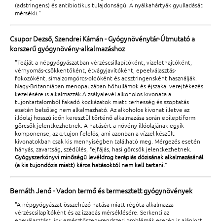
(adstringens) és antibiotikus tulajdonságú. A nyálkahártyák gyulladását
mérsékli."
Csupor Dezső, Szendrei Kámán - Gyógynövénytár-Útmutató a
korszerű gyógynövény-alkalmazáshoz
"Teáját a népgyógyászatban vérzéscsillapítóként, vizelethajtóként,
vérnyomás-csökkentőként, étvágyjavítóként, epeelválasztás-
fokozóként, simaizomgörcs-oldóként és adsztringensként használják.
Nagy-Britanniában menopauzában hőhullámok és éjszakai verejtékezés
kezelésére is alkalmazzák.A zsályalevél alkoholos kivonata a
tujontartalomból fakadó kockázatok miatt terhesség és szoptatás
esetén belsőleg nem alkalmazható. Az alkoholos kivonat illetve az
illóolaj hosszú időn keresztül történő alkalmazása során epileptiform
görcsök jelentkezhetnek. A hatásért a növény illóolajának egyik
komponense, az α-tujon felelős, ami azonban a vízzel készült
kivonatokban csak kis mennyiségben található meg. Mérgezés esetén
hányás, zavartság, szédülés, fejfájás, hasi görcsök jelentkezhetnek.
Gyógyszerkönyvi minőségű levéldrog terápiás dózisának alkalmazásánál
(a kis tujondózis miatt) káros hatásoktól nem kell tartani.
"
Bernáth Jenő - Vadon termő és termesztett gyógynövények
"A népgyógyászat összehúzó hatása miatt régóta alkalmazza
vérzéscsilapítóként és az izzadás mérséklésére. Serkenti az
epeválasztást, így emésztőszerv-rendszeri problémák esetén is ajánlott.