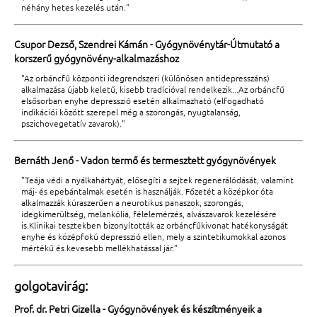
néhány hetes kezelés után."
Csupor Dezső, Szendrei Kámán - Gyógynövénytár-Útmutató a
korszerű gyógynövény-alkalmazáshoz
"Az orbáncfű központi idegrendszeri (különösen antidepresszáns)
alkalmazása újabb keletű, kisebb tradícióval rendelkezik...Az orbáncfű
elsősorban enyhe depresszió esetén alkalmazható (elfogadható
indikációi között szerepel még a szorongás, nyugtalanság,
pszichovegetatív zavarok)."
Bernáth Jenő - Vadon termő és termesztett gyógynövények
"Teája védi a nyálkahártyát, elősegíti a sejtek regenerálódását, valamint
máj- és epebántalmak esetén is használják. Főzetét a középkor óta
alkalmazzák kúraszerűen a neurotikus panaszok, szorongás,
idegkimerültség, melankólia, félelemérzés, alvászavarok kezelésére
is.Klinikai tesztekben bizonyították az orbáncfűkivonat hatékonyságát
enyhe és középfokú depresszió ellen, mely a szintetikumokkal azonos
mértékű és kevesebb mellékhatással jár."
golgotavirág:
Prof. dr. Petri Gizella - Gyógynövények és készítményeik a