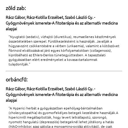
zöld zab:
Rácz Gábor, Rácz-Kotilla Erzsébet, Szabó László Gy. -
Gyógynövények ismerete-A fitoterápia és az alternatív medicina
alapjai
"Nyugtató (sedativ), vízhajtó (diuretikus), reumaellenes készítmények
összetételében szerepel. Fürdőkezelésként is használják. Javallják a
húgysavszint csökkentésére a vérben (urikaemia), valamint a kötőszövet
fibrinoid elváltozásával járó egyes kórfolyamatokban (collagenosis),
kipróbálható az Ehlers-Danlos tünetegyüttesben. A tapasztalati
gyógyászatban elért eredményeket a kovasavtartalomnak
tulajdonítják."
orbáncfű:
Rácz Gábor, Rácz-Kotilla Erzsébet, Szabó László Gy. -
Gyógynövények ismerete-A fitoterápia és az alternatív medicina
alapjai
"A Hyperici herbát a gyógyászatban epehólyag-bántalmakban
(cholecystopathia) és gyomorfekélyes betegek kezelésére használják.A
hipericinről megállapították, hogy levert lelkiállapotú, szorongó,
nyomott hangulatú (depressziós) betegeknél lehet jótékony a hatás
(MAO-inhibitor, azaz gátolja a monoamino-oxidáz aktivitást), de csak