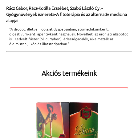
Rácz Gábor, Rácz-Kotilla Erzsébet, Szabó László Gy. -
Gyógynövények ismerete-A fitoterápia és az alternatív medicina
alapjai
"A drogot, illetve illóolaját dyspepsiában, stomachikumként,
digestivumként, aperitivként használják. Növelheti az erőnléti állapotot
is. Kedvelt fűszer (pl. curryben), édességadalék, alkalmazzák az
élelmiszer-, likőr- és illatszeriparban."
Akciós termékeink