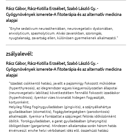
Rácz Gábor, Rácz-Kotilla Erzsébet, Szabó László Gy. -
Gyógynövények ismerete-A fitoterápia és az alternatív medicina
alapjai
"Enyhe sedativum neurastheniában, neurovegetativ dystoniában,
anxiolyticum, spasmolyticum. Alvási zavarokban, szorongás,
nyugtalanság, zavartság ellen, különösen gyermekenek alkalmazató."
zsályalevél:
Rácz Gábor, Rácz-Kotilla Erzsébet, Szabó László Gy. -
Gyógynövények ismerete-A fitoterápia és az alternatív medicina
alapjai
"Izzadást csökkentő hatású, javallt a pajzsmirigy fokozott működése
(hyperthyreosis), az idegrendszer egyes kiegyensúlyozatlan állapotai
(neurovegetativ labilitas) következtében fennálló fokozott izzadáskor
(hyperhidrosis); ilyenkor vizes kivonatát hidegen fogyasztják,
kortyonként.
Helyileg főleg fogínygyulladásban (gingivitis), a szájnyálkahártya
gyulladásaiban (stomatitis), fogágybetegségben (parodontosis)
alkalmazzák. Ilyenkor a forrázattal a szájüreget félórás időközönként
öblítik. Torokgyulladásban, a garat gyulladásában (pharyngitis)
öblögetőszer (gargarisma). Mindezen alkalamzása során három hatás
érvényesül: enyhe helyi vérbőséget idéz elő, összehúzó hatású