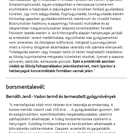
Simaizom-görcsoldó, egyes országokban a menopauza tüneteinek
enyhítésére is használják.A szájüregben és torokban fellépő gyulladásos
tünetek, úgy mint szájgyulladás, fogínygyulladás, torokgyulladás esetén
klinikailag igazoltan gyulladáscsökkentő, baktérium- és vírusölő hatású.
Bizonyítottan hatékony a pajzsmirigy fokozott müködése és az
idegrendszer kiegyensúlyozatlan állapota következtében fenálló
fokozott izzadás esetén is. Az E-Monográfia alapján hatóanyagai javítják
az emésztést. Ismert mellékhatása, együtthatás más gyógyszerekkel
nem ismeretes. Az illóolajban előforduló, mérgező tujonvegyületek
miatt a növény drogjának alkalmazása várandós nők számára ellenjavallt.
Túladagolás esetén vagy hosszan tartó (4 hetet meghaladó) kezeléskor
az illóolaj tujontartalma mérgezési tüneteket okozhat, ilyenek a szapora
szívverés, szédülés, epilepsziás görcsök.
Ezek a problémák azonban
inkább az
illóolaj
felhasználásakor jelentkezhetnek, mert ilyenkor a
hatóanyagok koncentráltabb formában vannak jelen.
"
borsmentalevél:
Bernáth Jenő - Vadon termő és termesztett gyógynövények
"A mentafajokat több mint kétezer éve használja az emberiség. A
borsos mentát viszont csak 250 éve. ... A gyógyászatban gyomor-, bél-
és epegörcsökben, epekőképződés megakadályozására, valamint
szélhajtóként alkalmazzák. A hideg borsosmenta-tea csökkenti a
hányingert. Külsőleg hintőporokban és kenőcsökben alkalmazzák a
bőrviszketés csökkentésére. Cseppek, ecsetelők és gargalizálók