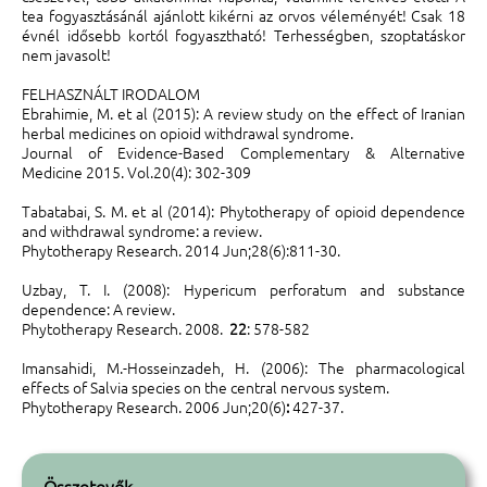
tea fogyasztásánál ajánlott kikérni az orvos véleményét! Csak 18
évnél idősebb kortól fogyasztható! Terhességben, szoptatáskor
nem javasolt!
FELHASZNÁLT IRODALOM
Ebrahimie, M. et al (2015): A review study on the effect of Iranian
herbal medicines on opioid withdrawal syndrome.
Journal of Evidence-Based Complementary & Alternative
Medicine 2015. Vol.20(4): 302-309
Tabatabai, S. M. et al (2014): Phytotherapy of opioid dependence
and withdrawal syndrome: a review.
Phytotherapy Research. 2014 Jun;28(6):811-30.
Uzbay, T. I. (2008): Hypericum perforatum and substance
dependence: A review.
Phytotherapy Research. 2008.
22
: 578-582
Imansahidi, M.-Hosseinzadeh, H. (2006): The pharmacological
effects of Salvia species on the central nervous system.
Phytotherapy Research. 2006 Jun;20(6)
:
427-37.
Összetevők