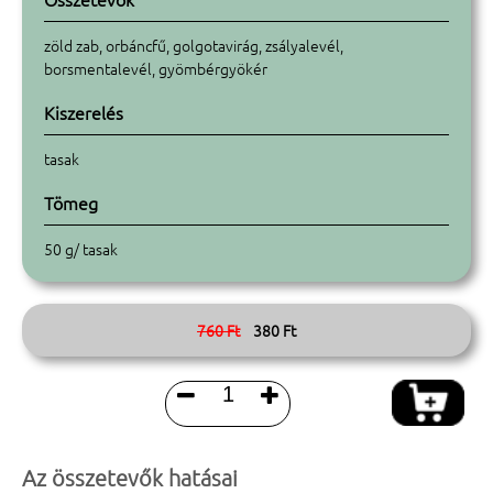
zöld zab, orbáncfű, golgotavirág, zsályalevél,
borsmentalevél, gyömbérgyökér
Kiszerelés
tasak
Tömeg
50 g/ tasak
760 Ft
380 Ft


Az összetevők hatásai