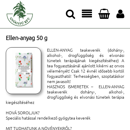




Ellen-anyag 50 g
ELLEN-ANYAG teakeverék (dohány-,
alkohol-, drogfüggőség és elvonási
tünetek terápiájának kiegészítéséhez) A
tea fogyasztásánál ajánlott kikérni az orvos
véleményét! Csak 12 évnél idősebb kortól
fogyasztható! Terhességben, szoptatáskor
nem javasolt!
HASZNOS ISMERETEK – ELLEN-ANYAG
teakeverék dohány-, alkohol-,
drogfüggőség és elvonási tünetek terápia
kiegészítéséhez
HOVÁ SOROLJUK?
Speciális hatással rendelkező gyógytea keverék
MIT TUDHATUNK A NÖVÉNYEKRŐL?