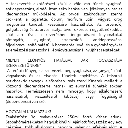
A teakeverék alkotórészei közül a zöld zab fűnek nyugtató,
antidepresszáns, altató, izomlazító hatása van. jótékonyan hat az
idegrendszer működésére. Az orvosi szakirodalom szerint
csökkenti a cigaretta, ópium, morfium utáni vágyat, drog
megvonási tünetek kezelésére használható. Az orbáncfű,
golgotavirág és az orvosi zsálya levél sikeresen együttműködik a
zöld zab fűvel a keverékben, idegrendszeri folyamatokat
támogató, nyugtató, stresszoldó, antidepresszáns,
fájdalomcsillapító hatású. A borsmenta levél és a gyömbérgyökér
az emésztési panaszoknál, étvágytalanságnál nyújthat segítséget
MILYEN ELŐNYÖS HATÁSSAL JÁR FOGYASZTÁSA
SZERVEZETÜNKRE?
A terápia lényege a szervezet megnyugtatása, az „anyag” iránti
vágyakozás és az elvonási tünetek enyhítése. A felsorolt
pszichoaktív anyagok elsősorban -más szervi tünetek mellett- a
központi idegrendszerre hatnak, az elvonási tünetek sokban
hasonlók. Természetesen nem mindegy, hogy alkalomszerű
használatról, visszaélésről (abúzus) vagy függőségről
(dependencia) van szó.
HOGYAN ALKALMAZZUK?
Teakészítés: 3g teakeveréket 250ml forró vízhez adunk.
Szobahőmérsékleten hagyjuk kihűlni. Ajánlott fogyasztás: egy-egy
csészével, több alkalommal naponta, valamint lefekvés előtt. A