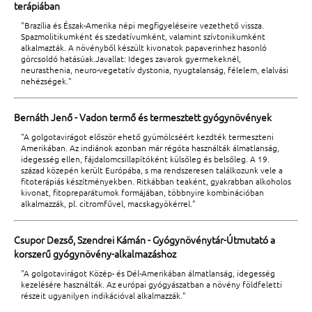
terápiában
"Brazília és Észak-Amerika népi megfigyeléseire vezethető vissza.
Spazmolitikumként és szedatívumként, valamint szívtonikumként
alkalmazták. A növényből készült kivonatok papaverinhez hasonló
görcsoldó hatásúak.Javallat: Ideges zavarok gyermekeknél,
neurasthenia, neuro-vegetatív dystonia, nyugtalanság, félelem, elalvási
nehézségek."
Bernáth Jenő - Vadon termő és termesztett gyógynövények
"A golgotavirágot először ehető gyümölcséért kezdték termeszteni
Amerikában. Az indiánok azonban már régóta használták álmatlanság,
idegesség ellen, fájdalomcsillapítóként külsőleg és belsőleg. A 19.
század közepén került Európába, s ma rendszeresen találkozunk vele a
fitoterápiás készítményekben. Ritkábban teaként, gyakrabban alkoholos
kivonat, fitopreparátumok formájában, többnyire kombinációban
alkalmazzák, pl. citromfűvel, macskagyökérrel."
Csupor Dezső, Szendrei Kámán - Gyógynövénytár-Útmutató a
korszerű gyógynövény-alkalmazáshoz
"A golgotavirágot Közép- és Dél-Amerikában álmatlanság, idegesség
kezelésére használták. Az európai gyógyászatban a növény földfeletti
részeit ugyanilyen indikációval alkalmazzák."