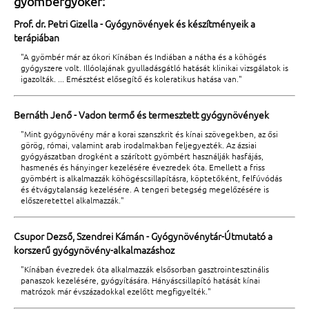
gyömbérgyökér:
Prof. dr. Petri Gizella - Gyógynövények és készítményeik a
terápiában
"A gyömbér már az ókori Kínában és Indiában a nátha és a köhögés
gyógyszere volt. Illóolajának gyulladásgátló hatását klinikai vizsgálatok is
igazolták. ... Emésztést elősegítő és koleratikus hatása van."
Bernáth Jenő - Vadon termő és termesztett gyógynövények
"Mint gyógynövény már a korai szanszkrit és kínai szövegekben, az ősi
görög, római, valamint arab irodalmakban feljegyezték. Az ázsiai
gyógyászatban drogként a szárított gyömbért használják hasfájás,
hasmenés és hányinger kezelésére évezredek óta. Emellett a friss
gyömbért is alkalmazzák köhögéscsillapításra, köptetőként, felfúvódás
és étvágytalanság kezelésére. A tengeri betegség megelőzésére is
előszeretettel alkalmazzák."
Csupor Dezső, Szendrei Kámán - Gyógynövénytár-Útmutató a
korszerű gyógynövény-alkalmazáshoz
"Kínában évezredek óta alkalmazzák elsősorban gasztrointesztinális
panaszok kezelésére, gyógyítására. Hányáscsillapító hatását kínai
matrózok már évszázadokkal ezelőtt megfigyelték."