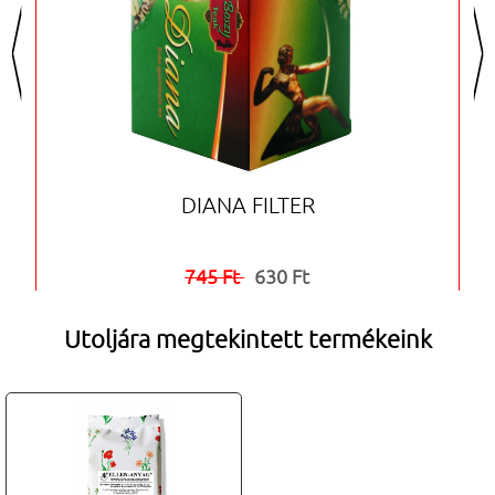
<
>
DIANA FILTER
745 Ft
630 Ft


Utoljára megtekintett termékeink