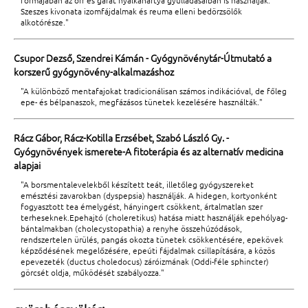
formájában az orr és garat nyálkahártya gyulladásaiban is használják.
Szeszes kivonata izomfájdalmak és reuma elleni bedörzsölők
alkotórésze."
Csupor Dezső, Szendrei Kámán - Gyógynövénytár-Útmutató a
korszerű gyógynövény-alkalmazáshoz
"A különböző mentafajokat tradicionálisan számos indikációval, de főleg
epe- és bélpanaszok, megfázásos tünetek kezelésére használták."
Rácz Gábor, Rácz-Kotilla Erzsébet, Szabó László Gy. -
Gyógynövények ismerete-A fitoterápia és az alternatív medicina
alapjai
"A borsmentalevelekből készített teát, illetőleg gyógyszereket
emésztési zavarokban (dyspepsia) használják. A hidegen, kortyonként
fogyasztott tea émelygést, hányingert csökkent, ártalmatlan szer
terheseknek.Epehajtó (choleretikus) hatása miatt használják epehólyag-
bántalmakban (cholecystopathia) a renyhe összehúzódások,
rendszertelen ürülés, pangás okozta tünetek csökkentésére, epekövek
képződésének megelőzésére, epeúti fájdalmak csillapítására, a közös
epevezeték (ductus choledocus) záróizmának (Oddi-féle sphincter)
görcsét oldja, működését szabályozza."