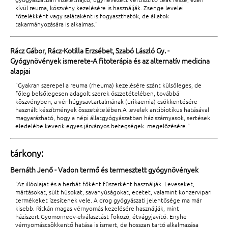
kívül reuma, köszvény kezelésére is használják. Zsenge levelei
főzelékként vagy salátaként is fogyaszthatók, de állatok
takarmányozására is alkalmas."
Rácz Gábor, Rácz-Kotilla Erzsébet, Szabó László Gy. -
Gyógynövények ismerete-A fitoterápia és az alternatív medicina
alapjai
"Gyakran szerepel a reuma (rheuma) kezelésére szánt külsőleges, de
főleg belsőlegesen adagolt szerek öszzetételében, továbbá
köszvényben, a vér húgysavtartalmának (urikaemia) csökkentésére
használt készítmények összetételében.A levelek antibiotikus hatásával
magyarázható, hogy a népi állatgyógyászatban háziszárnyasok, sertések
eledelébe keverik egyes járványos betegségek megelőzésére."
tárkony:
Bernáth Jenő - Vadon termő és termesztett gyógynövények
"Az illóolajat és a herbát főként fűszerként használják. Leveseket,
mártásokat, sült húsokat, savanyúságokat, ecetet, valamint konzervipari
termékeket ízesítenek vele. A drog gyógyászati jelentősége ma már
kisebb. Ritkán magas vérnyomás kezelésére használják, mint
háziszert.Gyomornedv-elválasztást fokozó, étvágyjavító. Enyhe
vérnyomáscsökkentő hatása is ismert, de hosszan tartó alkalmazása