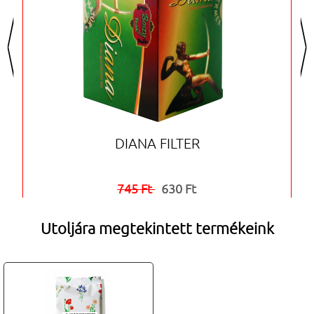
<
>
DIANA FILTER
745 Ft
630 Ft


Utoljára megtekintett termékeink