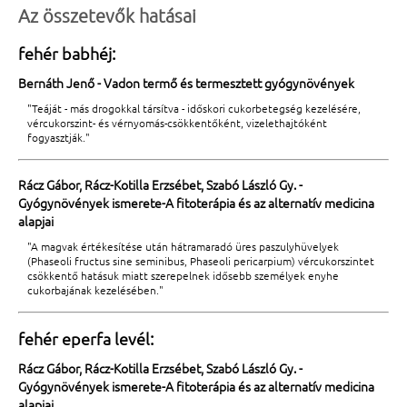
Az összetevők hatásai
fehér babhéj:
Bernáth Jenő - Vadon termő és termesztett gyógynövények
"Teáját - más drogokkal társítva - időskori cukorbetegség kezelésére,
vércukorszint- és vérnyomás-csökkentőként, vizelethajtóként
fogyasztják."
Rácz Gábor, Rácz-Kotilla Erzsébet, Szabó László Gy. -
Gyógynövények ismerete-A fitoterápia és az alternatív medicina
alapjai
"A magvak értékesítése után hátramaradó üres paszulyhüvelyek
(Phaseoli fructus sine seminibus, Phaseoli pericarpium) vércukorszintet
csökkentő hatásuk miatt szerepelnek idősebb személyek enyhe
cukorbajának kezelésében."
fehér eperfa levél:
Rácz Gábor, Rácz-Kotilla Erzsébet, Szabó László Gy. -
Gyógynövények ismerete-A fitoterápia és az alternatív medicina
alapjai