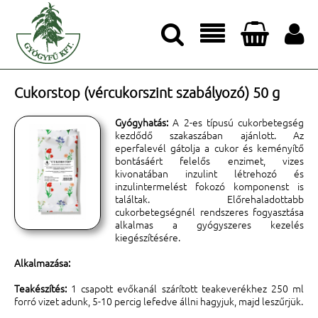




Cukorstop (vércukorszint szabályozó) 50 g
Gyógyhatás:
A 2-es típusú cukorbetegség
kezdődő szakaszában ajánlott. Az
eperfalevél gátolja a cukor és keményítő
bontásáért felelős enzimet, vizes
kivonatában inzulint létrehozó és
inzulintermelést fokozó komponenst is
találtak. Előrehaladottabb
cukorbetegségnél rendszeres fogyasztása
alkalmas a gyógyszeres kezelés
kiegészítésére.
Alkalmazása:
Teakészítés:
1 csapott evőkanál szárított teakeverékhez 250 ml
forró vizet adunk, 5-10 percig lefedve állni hagyjuk, majd leszűrjük.