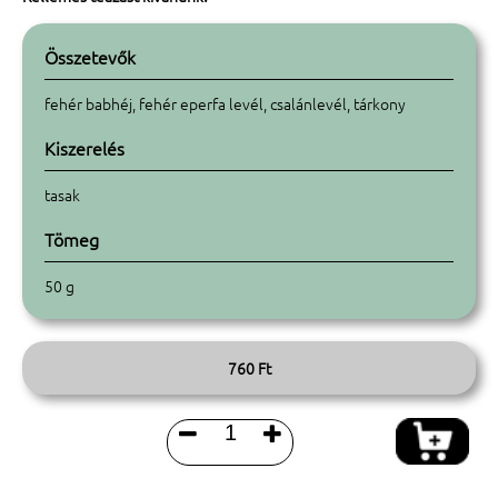
Összetevők
fehér babhéj, fehér eperfa levél, csalánlevél, tárkony
Kiszerelés
tasak
Tömeg
50 g
760 Ft

