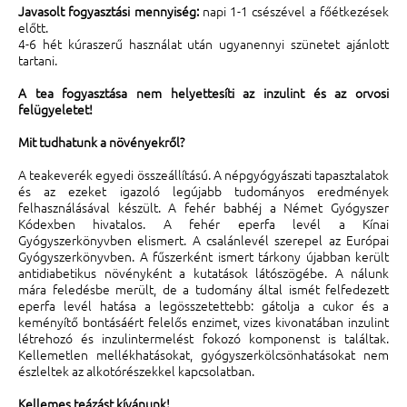
Javasolt fogyasztási mennyiség:
napi 1-1 csészével a főétkezések
előtt.
4-6 hét kúraszerű használat után ugyanennyi szünetet ajánlott
tartani.
A tea fogyasztása nem helyettesíti az inzulint és az orvosi
felügyeletet!
Mit tudhatunk a növényekről?
A teakeverék egyedi összeállítású. A népgyógyászati tapasztalatok
és az ezeket igazoló legújabb tudományos eredmények
felhasználásával készült. A fehér babhéj a Német Gyógyszer
Kódexben hivatalos. A fehér eperfa levél a Kínai
Gyógyszerkönyvben elismert. A csalánlevél szerepel az Európai
Gyógyszerkönyvben. A fűszerként ismert tárkony újabban került
antidiabetikus növényként a kutatások látószögébe. A nálunk
mára feledésbe merült, de a tudomány által ismét felfedezett
eperfa levél hatása a legösszetettebb: gátolja a cukor és a
keményítő bontásáért felelős enzimet, vizes kivonatában inzulint
létrehozó és inzulintermelést fokozó komponenst is találtak.
Kellemetlen mellékhatásokat, gyógyszerkölcsönhatásokat nem
észleltek az alkotórészekkel kapcsolatban.
Kellemes teázást kívánunk!