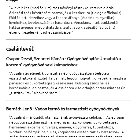
"A leveleket (Mori folium) más növényi részekkel társítva diétás
étkezési teák készítésére használják a kecskeruta (Galega officinalis)
föld feletti részeihez vagy a fekete áfonya (Vaccinium myrtillus)
leveleihez, leveles szárához hasonlóan. Vércukorszintet csökkentő
hatása gyenge, megbízhatatlan, legföljebb kiegészítő (adjuváns)
étrendi kezelésként jöhet számításba."
csalánlevél:
Csupor Dezső, Szendrei Kámán - Gyógynövénytár-Útmutató a
korszerű gyógynövény-alkalmazáshoz
"A csalán levelének kivonatát a népi gyógyászatban belsőleg
vizelethajtóként, ízületi fájdalmak, légúti, húgyúti kórképek, emésztési
panaszok és cukorbetegség kezelésére, külsőleg zsíros haj és
korpásodás ellen használják.A csalántea vizelethajtó hatása miatt az ún.
,,tisztítókúrák" alapvető szere."
Bernáth Jenő - Vadon termő és termesztett gyógynövények
"A csalánt már ősidők óta használják gyógyászati célokra. ... Az európai
népgyógyászatban asztma, megfázás, láz, köhögés, cukorbetegség,
hasmenés, ekcéma, orrvérzés, aranyér, kígyómarás, tuberkolózis,
skorbut, bélférgek, hajhullás, korpásodás esetén tartják hatásosnak. A
gyógyászatban vizelethajtó, úgynevezett vértisztító teák része, ezen