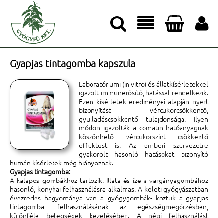




Gyapjas tintagomba kapszula
Laboratóriumi (in vitro) és állatkísérletekkel
igazolt immunerősítő, hatással rendelkezik.
Ezen kísérletek eredményei alapján nyert
bizonyítást vércukorcsökkentő,
gyulladáscsökkentő tulajdonsága. Ilyen
módon igazolták a comatin hatóanyagnak
köszönhető vércukorszint csökkentő
effektust is. Az emberi szervezetre
gyakorolt hasonló hatásokat bizonyító
humán kísérletek még hiányoznak.
Gyapjas tintagomba:
A kalapos gombákhoz tartozik. Illata és íze a vargányagombához
hasonló, konyhai felhasználásra alkalmas. A keleti gyógyászatban
évezredes hagyománya van a gyógygombák- köztük a gyapjas
tintagomba- felhasználásának az egészségmegőrzésben,
különféle betegségek kezelésében. A népi felhasználást