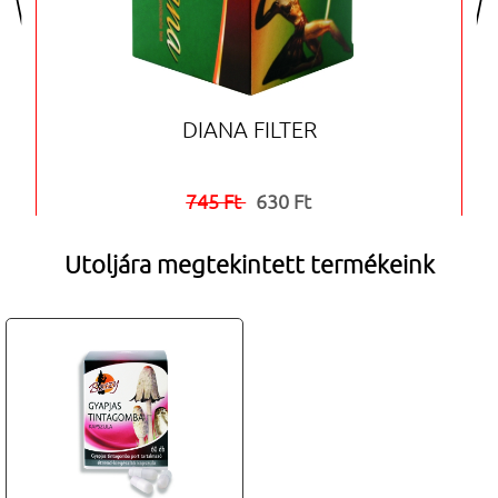
DIANA FILTER
745 Ft
630 Ft


Utoljára megtekintett termékeink