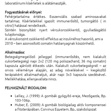
laboratóriumi kísérletek is alátámasztják.
Fogyasztásának előnyei:
Fehérjetartalma értékes. Esszenciális szabad aminosavakat
tartalmaz. Kísérletekkel igazolt immunerősítő, tumorgátló ( in
vitro!) hatással rendelkezik.
Szintén bizonyítást nyert vércukorcsökkentő, gyulladásgátló
tulajdonsága.
A vércukorszint csökkentő effektus az inzulinéhoz hasonló, ami a
2010 – ben azonosított comatin hatóanyagnak köszönhető.
Alkalmazása:
Betegségmegelőző jelleggel (immunerősítés, nem kialakult
cukorbetegség) napi 2x2 (120 mg poliszacharid, 36 mg comatin)
kapszula ajánlott étkezés után. Kialakult cukorbetegségnél – az
orvos véleménye alapján, az adag növelésével – kiegészítő
terápiaként alkalmazhatjuk, akár napi 3x3 kapszula szedésével.
Mellékhatása, ellenjavallata nincs.
FELHASZNÁLT IRODALOM:
Lelley, J. (1999): A gombák gyógyító ereje, Mezőgazda, Bp.
103-106p.
Huber, E. (2009): A gombák biológiailag aktív komponensei
a fitoterápiában. Corvinus Egyetem, Bp., szakdolgozat