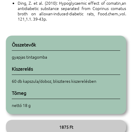
Ding, Z. et al. (2010): Hypoglycaemic effect of comatin,an
antidiabetic substance separated from Coprinus comatus
broth on alloxan-induced-diabetic rats, Food.chem.,vol.
121,1.1. 39-43p.
Összetevők
gyapjas tintagomba
Kiszerelés
60 db kapszula/doboz, bliszteres kiszerelésben
Tömeg
nettó 18 g
1875 Ft