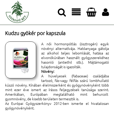




Kudzu gyökér por kapszula
A női hormonpótlás (ösztrogén) egyik
növényi alternatívája. Hatóanyaga gátolja
az alkohol teljes lebomlását, hatása az
elvonókúrában használt gyógyszerekéhez
hasonló (antiethil stb.). Májtámogató
tulajdonságát is igazolták.
Növény:
A hüvelyesek (Fabaceae) családjába
tartozó, fás-vagy félfás szárú lombhullató
kúszó növény. Kínában élelmiszerként és gyógynövényként több
mint ezer éve ismert az írásos feljegyzések tanúsága szerint.
Amerikában, Európában megtalálható mint behurcolt
gyomnövény, de kisebb területen termesztik is.
Az Európai Gyógyszerkönyv 2012-ben ismerte el hivatalosan
gyógynövényként.