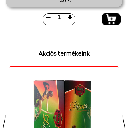
1225 Ft


Akciós termékeink
<
>