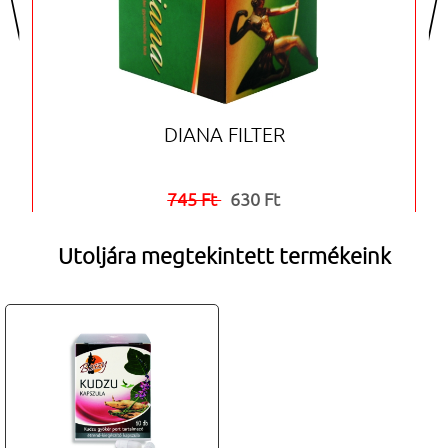
DIANA FILTER
745 Ft
630 Ft


Utoljára megtekintett termékeink