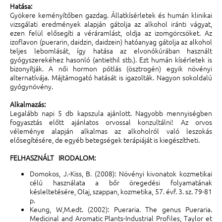
Hatása:
Gyökere keményítőben gazdag. Állatkísérletek és humán klinikai
vizsgálati eredmények alapján gátolja az alkohol iránti vágyat,
ezen felül elősegíti a véráramlást, oldja az izomgörcsöket. Az
izoflavon (puerarin, daidzin, daidzein) hatóanyag gátolja az alkohol
teljes lebomlását, így hatása az elvonókúrában használt
gyógyszerekéhez hasonló (antiethil stb.). Ezt humán kísérletek is
bizonyítják. A női hormon pótlás (ösztrogén) egyik növényi
alternatívája. Májtámogató hatását is igazolták. Nagyon sokoldalú
gyógynövény.
Alkalmazás:
Legalább napi 5 db kapszula ajánlott. Nagyobb mennyiségben
fogyasztás előtt ajánlatos orvossal konzultálni! Az orvos
véleménye alapján alkalmas az alkoholról való leszokás
elősegítésére, de egyéb betegségek terápiáját is kiegészítheti.
FELHASZNÁLT IRODALOM:
Domokos, J.-Kiss, B. (2008): Növényi kivonatok kozmetikai
célú használata a bőr öregedési folyamatának
késleltetésére, Olaj, szappan, kozmetika, 57. évf. 3. sz. 79-81
p.
Keung, W,M.edt. (2002): Pueraria. The genus Pueraria.
Medicinal and Aromatic Plants-Industrial Profiles, Taylor et