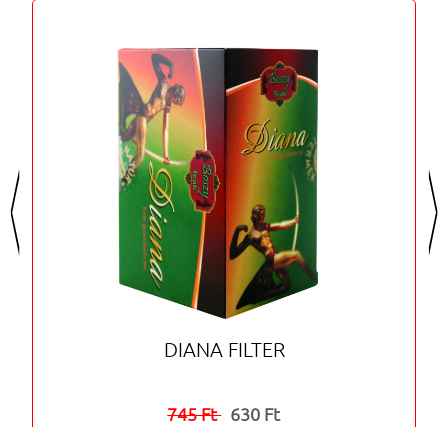
<
>
DIANA FILTER
745 Ft
630 Ft