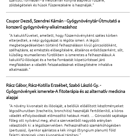
szárított formában - a mediterrán konyha alapvető fűszere,
zöldségételek és húsok fűszerezésére is használják."
Csupor Dezső, Szendrei Kámán - Gyógynövénytár-Útmutató a
korszerű gyógynövény-alkalmazáshoz
"A kakukkfüveket, amellett, hogy fűszernövényként széles körben
elterjedtek, a népi gyógyászat is régóta ismeri. A légúti
megbetegedésekben történő felhasználáson kívül görcsoldóként,
szélhajtásra, az emésztés elősegítésére, általános erősítőszerként, sőt,
külsőleg reumaellenes fürdőkben is ismeretes a felhasználásuk.A
kakukkfű-illóolajat és a herba forrázatát köpetürítéssel járó
megfázásban a váladék felszakadásának elősegítésére inhalálva
alkalmazzák."
Rácz Gábor, Rácz-Kotilla Erzsébet, Szabó László Gy. -
Gyógynövények ismerete-A fitoterápia és az alternatív medicina
alapjai
"A növény kivonatait és illóolaját, a belőlük előállított készítményeket
légcsőhurutban (tracheitis, bronchitis) használják fertőtlenítő, a kóros
váladék elfolyósodását előmozdító hatásuk miatt. ... Görcsoldó sajátsága
főleg ott nyilvánul meg, ahol a szervezetből nagyobb arányban
választódik ki: a légzőszervekben. Felhasználható szamárköhögésben
(pertussis), ilyenkor ajánlatos a kék iringó (Eryngium planum) föld
feletti részeinek vizes kivonatával társítani."