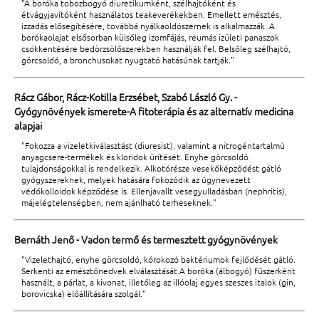
"A boróka tobozbogyó diuretikumként, szélhajtóként és
étvágyjavítóként használatos teakeverékekben. Emellett emésztés,
izzadás elősegítésére, továbbá nyálkaoldószernek is alkalmazzák. A
borókaolajat elsősorban külsőleg izomfájás, reumás izületi panaszok
csökkentésére bedörzsölőszerekben használják fel. Belsőleg szélhajtó,
görcsoldó, a bronchusokat nyugtató hatásúnak tartják."
Rácz Gábor, Rácz-Kotilla Erzsébet, Szabó László Gy. -
Gyógynövények ismerete-A fitoterápia és az alternatív medicina
alapjai
"Fokozza a vizeletkiválasztást (diuresist), valamint a nitrogéntartalmú
anyagcsere-termékek és kloridok ürítését. Enyhe görcsoldó
tulajdonságokkal is rendelkezik. Alkotórésze vesekőképződést gátló
gyógyszereknek, melyek hatására fokozódik az úgynevezett
védőkolloidok képződése is. Ellenjavallt vesegyulladásban (nephritis),
májelégtelenségben, nem ajánlható terheseknek."
Bernáth Jenő - Vadon termő és termesztett gyógynövények
"Vizelethajtó, enyhe görcsoldó, kórokozó baktériumok fejlődését gátló.
Serkenti az emésztőnedvek elválasztását.A boróka (álbogyó) fűszerként
használt, a párlat, a kivonat, illetőleg az illóolaj egyes szeszes italok (gin,
borovicska) előállítására szolgál."