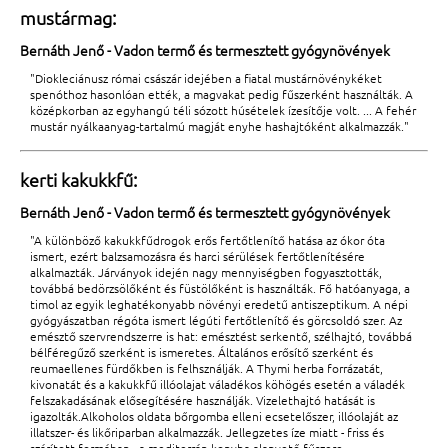
mustármag:
Bernáth Jenő - Vadon termő és termesztett gyógynövények
"Diokleciánusz római császár idejében a fiatal mustárnövénykéket
spenóthoz hasonlóan ették, a magvakat pedig fűszerként használták. A
középkorban az egyhangú téli sózott húsételek ízesítője volt. ... A fehér
mustár nyálkaanyag-tartalmú magját enyhe hashajtóként alkalmazzák."
kerti kakukkfű:
Bernáth Jenő - Vadon termő és termesztett gyógynövények
"A különböző kakukkfűdrogok erős fertőtlenítő hatása az ókor óta
ismert, ezért balzsamozásra és harci sérülések fertőtlenítésére
alkalmazták. Járványok idején nagy mennyiségben fogyasztották,
továbbá bedörzsölőként és füstölőként is használták. Fő hatóanyaga, a
timol az egyik leghatékonyabb növényi eredetű antiszeptikum. A népi
gyógyászatban régóta ismert légúti fertőtlenítő és görcsoldó szer. Az
emésztő szervrendszerre is hat: emésztést serkentő, szélhajtó, továbbá
bélféregűző szerként is ismeretes. Általános erősítő szerként és
reumaellenes fürdőkben is felhsználják. A Thymi herba forrázatát,
kivonatát és a kakukkfű illóolajat váladékos köhögés esetén a váladék
felszakadásának elősegítésére használják. Vizelethajtó hatását is
igazolták.Alkoholos oldata bőrgomba elleni ecsetelőszer, illóolaját az
illatszer- és likőriparban alkalmazzák. Jellegzetes íze miatt - friss és