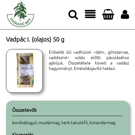




Vadpác i. (olajos) 50 g
Erősebb ízű vadhúsok –dám-, gímszarvas,
vaddisznó– sütés előtti pácolásához
ajánljuk. Összetétele követi a vadász
hagyományt. Emésztésjavító hatású.
Összetevők
borókabogyó, mustármag, kerti kakukkfű, koriandermag
Kiszerelés