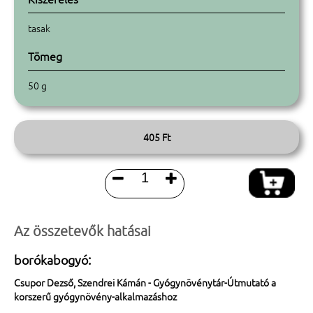
tasak
Tömeg
50 g
405 Ft


Az összetevők hatásai
borókabogyó:
Csupor Dezső, Szendrei Kámán - Gyógynövénytár-Útmutató a
korszerű gyógynövény-alkalmazáshoz