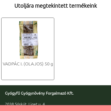


Utoljára megtekintett termékeink
VADPÁC I. (OLAJOS) 50 g
Gyógyfű Gyógynövény Forgalmazó Kft.
2038 Sóskút, Liget u. 4.
Telefon/fax: +36 23 347-086