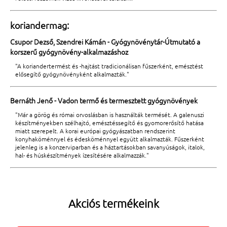
koriandermag:
Csupor Dezső, Szendrei Kámán - Gyógynövénytár-Útmutató a
korszerű gyógynövény-alkalmazáshoz
"A koriandertermést és -hajtást tradicionálisan fűszerként, emésztést
elősegítő gyógynövényként alkalmazták."
Bernáth Jenő - Vadon termő és termesztett gyógynövények
"Már a görög és római orvoslásban is használták termését. A galenuszi
készítményekben szélhajtó, emésztéssegítő és gyomorerősítő hatása
miatt szerepelt. A korai európai gyógyászatban rendszerint
konyhaköménnyel és édesköménnyel együtt alkalmazták. Fűszerként
jelenleg is a konzerviparban és a háztartásokban savanyúságok, italok,
hal- és húskészítmények ízesítésére alkalmazzák."
Akciós termékeink