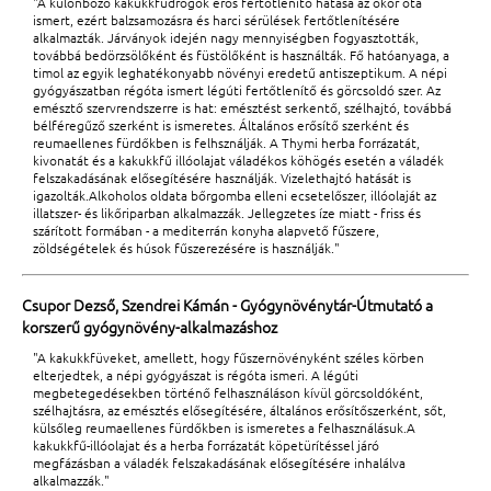
"A különböző kakukkfűdrogok erős fertőtlenítő hatása az ókor óta
ismert, ezért balzsamozásra és harci sérülések fertőtlenítésére
alkalmazták. Járványok idején nagy mennyiségben fogyasztották,
továbbá bedörzsölőként és füstölőként is használták. Fő hatóanyaga, a
timol az egyik leghatékonyabb növényi eredetű antiszeptikum. A népi
gyógyászatban régóta ismert légúti fertőtlenítő és görcsoldó szer. Az
emésztő szervrendszerre is hat: emésztést serkentő, szélhajtó, továbbá
bélféregűző szerként is ismeretes. Általános erősítő szerként és
reumaellenes fürdőkben is felhsználják. A Thymi herba forrázatát,
kivonatát és a kakukkfű illóolajat váladékos köhögés esetén a váladék
felszakadásának elősegítésére használják. Vizelethajtó hatását is
igazolták.Alkoholos oldata bőrgomba elleni ecsetelőszer, illóolaját az
illatszer- és likőriparban alkalmazzák. Jellegzetes íze miatt - friss és
szárított formában - a mediterrán konyha alapvető fűszere,
zöldségételek és húsok fűszerezésére is használják."
Csupor Dezső, Szendrei Kámán - Gyógynövénytár-Útmutató a
korszerű gyógynövény-alkalmazáshoz
"A kakukkfüveket, amellett, hogy fűszernövényként széles körben
elterjedtek, a népi gyógyászat is régóta ismeri. A légúti
megbetegedésekben történő felhasználáson kívül görcsoldóként,
szélhajtásra, az emésztés elősegítésére, általános erősítőszerként, sőt,
külsőleg reumaellenes fürdőkben is ismeretes a felhasználásuk.A
kakukkfű-illóolajat és a herba forrázatát köpetürítéssel járó
megfázásban a váladék felszakadásának elősegítésére inhalálva
alkalmazzák."