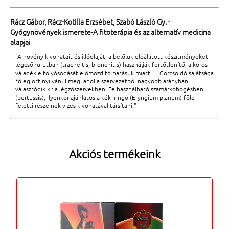
Rácz Gábor, Rácz-Kotilla Erzsébet, Szabó László Gy. -
Gyógynövények ismerete-A fitoterápia és az alternatív medicina
alapjai
"A növény kivonatait és illóolaját, a belőlük előállított készítményeket
légcsőhurutban (tracheitis, bronchitis) használják fertőtlenítő, a kóros
váladék elfolyósodását előmozdító hatásuk miatt. ... Görcsoldó sajátsága
főleg ott nyilvánul meg, ahol a szervezetből nagyobb arányban
választódik ki: a légzőszervekben. Felhasználható szamárköhögésben
(pertussis), ilyenkor ajánlatos a kék iringó (Eryngium planum) föld
feletti részeinek vizes kivonatával társítani."
Akciós termékeink