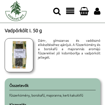




Vadpörkölt i. 50 g
Dám-, gímszarvas és vaddisznó
elkészítéséhez ajánljuk. A fűszerkömény és
a borsikafű a majorannás aromájú
fűszerekkel jól kidomborítja a vadpörkölt
jellegét.
Összetevők
fűszerkömény, borsikafű, majoranna, kerti kakukkfű
Kiszerelés