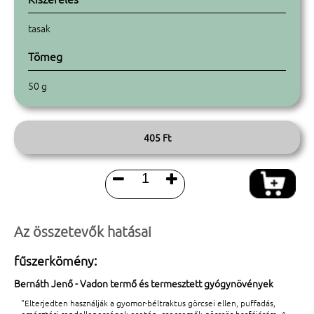
tasak
Tömeg
50 g
405 Ft


Az összetevők hatásai
fűszerkömény:
Bernáth Jenő - Vadon termő és termesztett gyógynövények
"Elterjedten használják a gyomor-béltraktus görcsei ellen, puffadás,