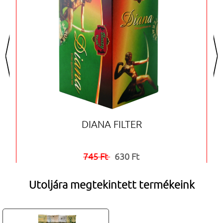
<
>
DIANA FILTER
745 Ft
630 Ft


Utoljára megtekintett termékeink