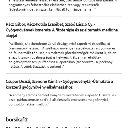
emésztési rendellenességek esetén, csecsemők görcsös hasfájására. A
hagyományos felhasználás elsősorban tea vagy teakeverék
(édesköménnyel, ánizzsal, kamillával) formájában ismeri."
Rácz Gábor, Rácz-Kotilla Erzsébet, Szabó László Gy. -
Gyógynövények ismerete-A fitoterápia és az alternatív medicina
alapjai
"Az illóolaj (Aetheroleum Carvi) étvágyjavító (aperitiv) és szélhajtó
(karminativ) hatású.... A szélhajtó növények szabályozzák a gyomor- és
bélfal normális tónusát, a simaizmok görcskészségét csökkentik, de az
ellazult izmok rugalmasságát is helyreállítják, ami a felnőttek
bélgázképződéses, puffadásos állapotaiban (meteorizmus) jótékony
hatású. A tejelválasztást is serkenti."
Csupor Dezső, Szendrei Kámán - Gyógynövénytár-Útmutató a
korszerű gyógynövény-alkalmazáshoz
"A kömény számos nemzet konyhaművészetének alapvető fűszere, és
ezzel párhuzamosan sokfelé alkalmazzák emésztést megkönnyítő,
görcsoldó hatása miatt is."
borsikafű: