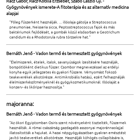
Rácz Gábor, Rácz-Kotilla Erzsébet, Szabó László Gy. -
Gyógynövények ismerete-A fitoterápia és az alternatív medicina
alapjai
"Főleg fűszerként használják. ... illóolaja gátolja a Streptococcus
pneumoniae, Neisseria sicca, Peptostreptococcus fajok és más
baktériumok fejlődését, a gombák közül elsősorban a Geotrichum
candidum és a Rhodotorula rubra törzsekre hat."
Bernáth Jenő - Vadon termő és termesztett gyógynövények
"Élelmiszerek, ételek, italok, savanyúságok ízesítésére használják,
borspótlóként dietikus fűszer. Csombor megnevezéssel az erdélyi
konyha egyik jellegzetes és gyakori fűszere. Vérnyomást fokozó
teakeverékek alkotórésze. Antimikrobiális hatású, ezért felhasználják
élelmiszerkészítményeknél és gyógykozmetikumoknál. Illóolaját a
konzerv- és likőripar hasznosítja."
majoranna:
Bernáth Jenő - Vadon termő és termesztett gyógynövények
"Az ókori Egyiptomban Osiris szent növényeként tisztelték, fűszernek
használták. A római császárság gazdagabb asszonyai majoránnaolajjal
illatosították a hajukat. A hazai népgyógyászatban gyakran emésztést
javító teakeverékek alkotórésze. Használják köhögés csillapítására is,