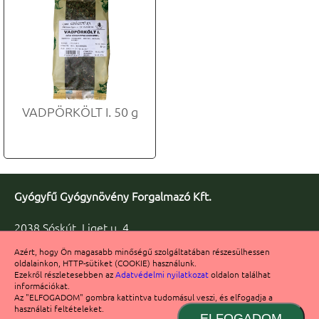
VADPÖRKÖLT I. 50 g
Gyógyfű Gyógynövény Forgalmazó Kft.
2038 Sóskút, Liget u. 4.
Telefon/fax: +36 23 347-086
Azért, hogy Ön magasabb minőségű szolgáltatában részesülhessen
Fax: +36 23 347-091
oldalainkon, HTTP-sütiket (COOKIE) használunk.
info@gyogyfu.hu
Ezekről részletesebben az
Adatvédelmi nyilatkozat
oldalon találhat
információkat.
Számlaszám: 11722003-20132280
Az "ELFOGADOM" gombra kattintva tudomásul veszi, és elfogadja a
használati feltételeket.
ELFOGADOM