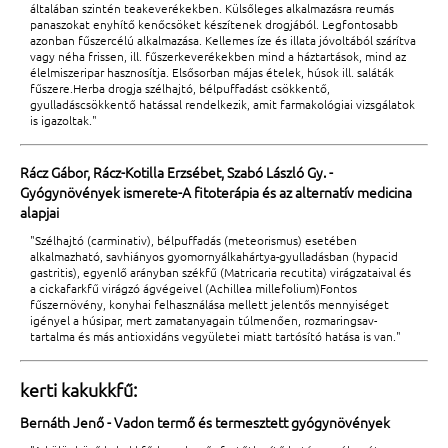
általában szintén teakeverékekben. Külsőleges alkalmazásra reumás
panaszokat enyhítő kenőcsöket készítenek drogjából. Legfontosabb
azonban fűszercélú alkalmazása. Kellemes íze és illata jóvoltából szárítva
vagy néha frissen, ill. fűszerkeverékekben mind a háztartások, mind az
élelmiszeripar hasznosítja. Elsősorban májas ételek, húsok ill. saláták
fűszere.Herba drogja szélhajtó, bélpuffadást csökkentő,
gyulladáscsökkentő hatással rendelkezik, amit farmakológiai vizsgálatok
is igazoltak."
Rácz Gábor, Rácz-Kotilla Erzsébet, Szabó László Gy. -
Gyógynövények ismerete-A fitoterápia és az alternatív medicina
alapjai
"Szélhajtó (carminativ), bélpuffadás (meteorismus) esetében
alkalmazható, savhiányos gyomornyálkahártya-gyulladásban (hypacid
gastritis), egyenlő arányban székfű (Matricaria recutita) virágzataival és
a cickafarkfű virágzó ágvégeivel (Achillea millefolium)Fontos
fűszernövény, konyhai felhasználása mellett jelentős mennyiséget
igényel a húsipar, mert zamatanyagain túlmenően, rozmaringsav-
tartalma és más antioxidáns vegyületei miatt tartósító hatása is van."
kerti kakukkfű:
Bernáth Jenő - Vadon termő és termesztett gyógynövények