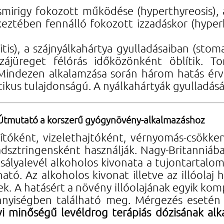
jzsmirigy fokozott működése (hyperthyreosis),
tkeztében fennálló fokozott izzadáskor (hyperh
itis), a szájnyálkahártya gyulladásaiban (sto
szájüreget félórás időközönként öblítik. T
 Mindezen alkalamzása során három hatás érv
tikus tulajdonságú. A nyálkahártyák gyulladásá
Útmutató a korszerű gyógynövény-alkalmazáshoz
ítóként, vizelethajtóként, vérnyomás-csökken
adsztringensként használják. Nagy-Britanniá
zsályalevél alkoholos kivonata a tujontartal
tó. Az alkoholos kivonat illetve az illóolaj 
k. A hatásért a növény illóolajának egyik kom
nyiségben található meg. Mérgezés esetén há
i minőségű levéldrog terápiás dózisának alka