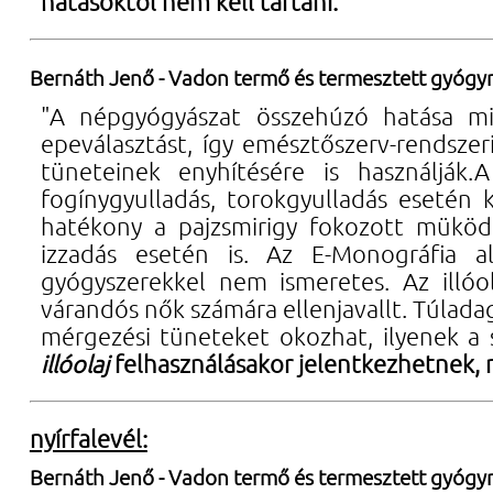
hatásoktól nem kell tartani.
"
Bernáth Jenő - Vadon termő és termesztett gyóg
"A népgyógyászat összehúzó hatása mia
epeválasztást, így emésztőszerv-rendsze
tüneteinek enyhítésére is használják.
fogínygyulladás, torokgyulladás esetén k
hatékony a pajzsmirigy fokozott müködé
izzadás esetén is. Az E-Monográfia a
gyógyszerekkel nem ismeretes. Az illó
várandós nők számára ellenjavallt. Túlada
mérgezési tüneteket okozhat, ilyenek a s
illóolaj
felhasználásakor jelentkezhetnek, 
nyírfalevél:
Bernáth Jenő - Vadon termő és termesztett gyóg