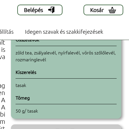
Belépés
Kosár
állítás
Idegen szavak és szakkifejezések
 a
Összetevők
ít
is
zöld tea, zsályalevél, nyírfalevél, vörös szőlőlevél,
va
rozmaringlevél
Kiszerelés
ag
tasak
en
Tömeg
 A
 A
50 g/ tasak
bi
im
rt