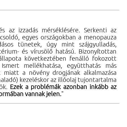
s az izzadás mérséklésére. Serkenti az
görcsoldó, egyes országokban a menopauza
dásos tünetek, úgy mint szájgyulladás,
térium- és vírusölő hatású. Bizonyítottan
állapota következtében fenálló fokozott
 Ismert mellékhatása, együtthatás más
k miatt a növény drogjának alkalmazása
ladó) kezeléskor az illóolaj tujontartalma
sök.
Ezek a problémák azonban inkább az
formában vannak jelen.
"