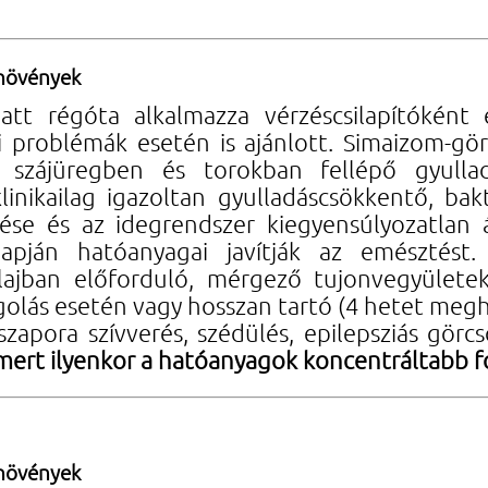
ynövények
tt régóta alkalmazza vérzéscsilapítóként é
ri problémák esetén is ajánlott. Simaizom-
A szájüregben és torokban fellépő gyulla
linikailag igazoltan gyulladáscsökkentő, bak
se és az idegrendszer kiegyensúlyozatlan 
lapján hatóanyagai javítják az emésztést.
olajban előforduló, mérgező tujonvegyülete
golás esetén vagy hosszan tartó (4 hetet megha
zapora szívverés, szédülés, epilepsziás görc
mert ilyenkor a hatóanyagok koncentráltabb 
ynövények