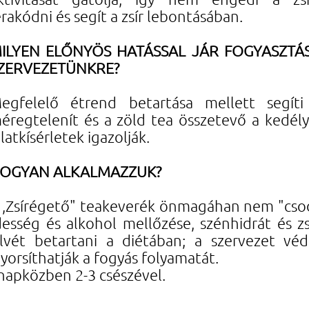
erakódni és segít a zsír lebontásában.
ILYEN ELŐNYÖS HATÁSSAL JÁR FOGYASZTÁ
ZERVEZETÜNKRE?
egfelelő étrend betartása mellett segíti
éregtelenít és a zöld tea összetevő a kedélyá
llatkísérletek igazolják.
OGYAN ALKALMAZZUK?
 ,Zsírégető" teakeverék önmagáhan nem "csod
édesség és alkohol mellőzése, szénhidrát és 
 elvét betartani a diétában; a szervezet v
orsíthatják a fogyás folyamatát.
napközben 2-3 csészével.