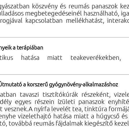
yászatban köszvény és reumás panaszok kezel
yulladásos megbetegedéseinél használható, ig
ogjával kapcsolatban mellékhatást, interak
ényeik a terápiában
retikus hatása miatt teakeverékekben, v
Útmutató a korszerű gyógynövény-alkalmazáshoz
zatban tavaszi tisztítókúrák részeként, viz
dély egyes részein ízületi panaszok enyhíté
t vesznek.A nyírfa levelét tea, tinktúra formáj
 enyhe vizelethajtó hatása miatt a húgycső és
tó, továbbá reumás fájdalmak kiegészítő kezel