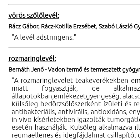
vörös szőlőlevél:
Rácz Gábor, Rácz-Kotilla Erzsébet, Szabó László Gy
"A levél adstringens."
rozmaringlevél:
Bernáth Jenő - Vadon termő és termesztett gyóg
"A rozmaringlevelet teakeverékekben emés
miatt fogyasztják, de alkalmaz
állapotokban,emlékezetgyengeség, alacs
Külsőleg bedörzsölőszerként ízületi és 
antibakteriális, antivirális, antioxidáns, 
in vivo kísérletekben igazolták tumorgátl
esetén használják. Külsőleg alkalmazva il
reumaellenes és idegfájdalmat csillapító,