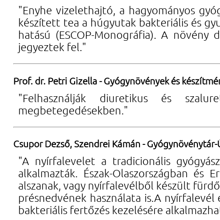
"Enyhe vizelethajtó, a hagyományos gyóg
készített tea a húgyutak bakteriális és g
hatású (ESCOP-Monográfia). A növény dr
jegyeztek fel."
Prof. dr. Petri Gizella - Gyógynövények és készítm
"Felhasználják diuretikus és szalu
megbetegedésekben."
Csupor Dezső, Szendrei Kámán - Gyógynövénytár-
"A nyírfalevelet a tradicionális gyógyás
alkalmazták. Észak-Olaszországban és Er
alszanak, vagy nyírfalevélből készült fürdő
présnedvének használata is.A nyírfalevél
bakteriális fertőzés kezelésére alkalmazha