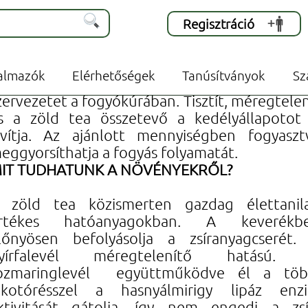
Regisztráció
ék teák -
Zsírégető 50 g
almazók
Elérhetőségek
Tanúsítványok
Sz
egfelelő étrend betartása mellett segíti
zervezetet a fogyókúrában. Tisztít, méregtelen
s a zöld tea összetevő a kedélyállapotot 
avítja. Az ajánlott mennyiségben fogyaszt
eggyorsíthatja a fogyás folyamatát.
IT TUDHATUNK A NÖVÉNYEKRŐL?
 zöld tea közismerten gazdag élettanil
rtékes hatóanyagokban. A keverékb
lőnyösen befolyásolja a zsíranyagcserét.
yírfalevél méregtelenítő hatású.
ozmaringlevél együttműködve él a töb
lkotórésszel a hasnyálmirigy lipáz enz
ktivitását gátolja, így nem engedi a zsí