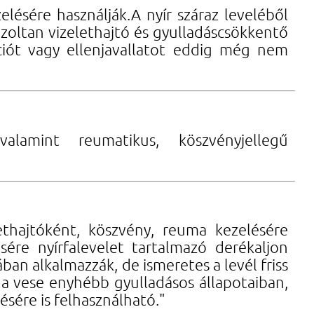
ésére használják.A nyír száraz leveléből
azoltan vizelethajtó és gyulladáscsökkentő
ciót vagy ellenjavallatot eddig még nem
alamint reumatikus, köszvényjellegű
elethajtóként, köszvény, reuma kezelésére
sére nyírfalevelet tartalmazó derékaljon
ában alkalmazzák, de ismeretes a levél friss
 a vese enyhébb gyulladásos állapotaiban,
ésére is felhasználható."