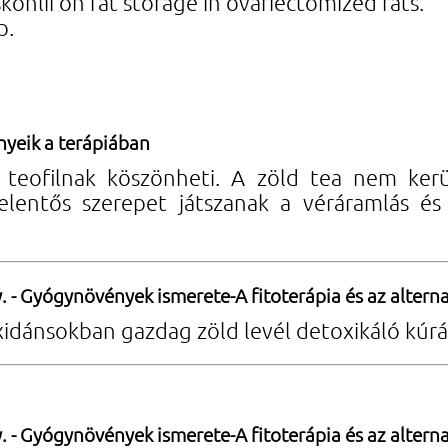
rskohlii on fat storage in ovariectomized rats.
p.
ényeik a terápiában
 teofilnak köszönheti. A zöld tea nem kerül
lentős szerepet játszanak a véráramlás és a
. - Gyógynövények ismerete-A fitoterápia és az alterna
xidánsokban gazdag zöld levél detoxikáló kúrár
. - Gyógynövények ismerete-A fitoterápia és az alterna