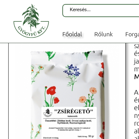
Terápiás teák - Szálas kever
Főoldal
Rólunk
Forg
M
s
é
j
m
M
A
é
e
n
r
a
a