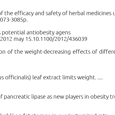
 of the efficacy and safety of herbal medicines
 3073-3085p.
as potential antiobesity agens
9 2012 may 15.10.1100/2012/436039
on of the weight-decreasing effects of differ
fficinalis) leaf extract limits weight. ....
 of pancreatic lipase as new players in obesity 