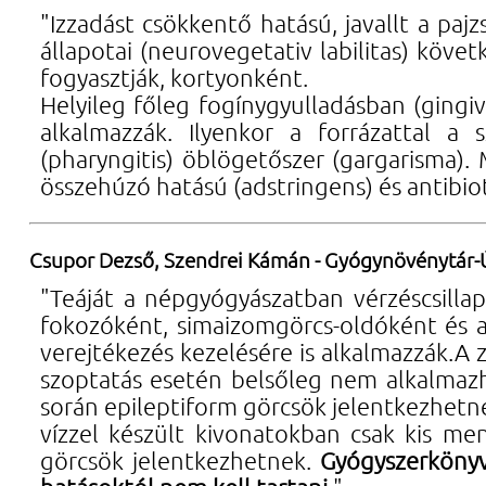
"Izzadást csökkentő hatású, javallt a pa
állapotai (neurovegetativ labilitas) köve
fogyasztják, kortyonként.
Helyileg főleg fogínygyulladásban (gingiv
alkalmazzák. Ilyenkor a forrázattal a 
(pharyngitis) öblögetőszer (gargarisma).
összehúzó hatású (adstringens) és antibio
Csupor Dezső, Szendrei Kámán - Gyógynövénytár-
"Teáját a népgyógyászatban vérzéscsillap
fokozóként, simaizomgörcs-oldóként és 
verejtékezés kezelésére is alkalmazzák.A 
szoptatás esetén belsőleg nem alkalmazha
során epileptiform görcsök jelentkezhetne
vízzel készült kivonatokban csak kis men
görcsök jelentkezhetnek.
Gyógyszerkönyv