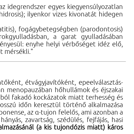
 az idegrendszer egyes kiegyensúlyozatlan
idrosis); ilyenkor vizes kivonatát hidegen
matitis), fogágybetegségben (parodontosis)
orokgyulladásban, a garat gyulladásában
ényesül: enyhe helyi vérbőséget idéz elő,
t mérsékli."
tőként, étvágyjavítóként, epeelválasztás-
ban menopauzában hőhullámok és éjszakai
omból fakadó kockázatok miatt terhesség és
hosszú időn keresztül történő alkalmazása
ponense, az α-tujon felelős, ami azonban a
nyás, zavartság, szédülés, fejfájás, hasi
lmazásánál (a kis tujondózis miatt) káros