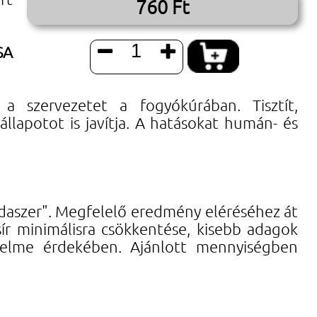
760 Ft
SA


 a szervezetet a fogyókúrában. Tisztít,
llapotot is javítja. A hatásokat humán- és
aszer". Megfelelő eredmény eléréséhez át
zsír minimálisra csökkentése, kisebb adagok
édelme érdekében. Ajánlott mennyiségben