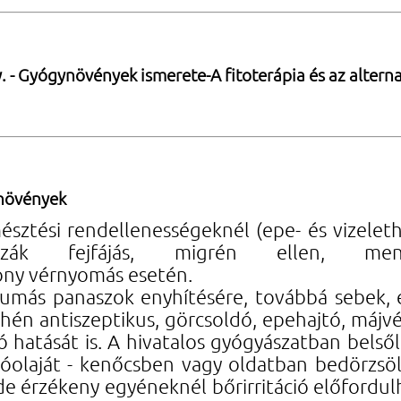
. - Gyógynövények ismerete-A fitoterápia és az alterna
ynövények
ztési rendellenességeknél (epe- és vizeletha
zák fejfájás, migrén ellen, menstr
ony vérnyomás esetén.
reumás panaszok enyhítésére, továbbá sebek, 
enyhén antiszeptikus, görcsoldó, epehajtó, máj
ó hatását is. A hivatalos gyógyászatban bels
lóolaját - kenőcsben vagy oldatban bedörzsöl
 de érzékeny egyéneknél bőrirritáció előfordul