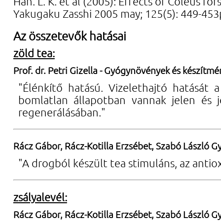
Han. L. K. et al (2005): Effects of Coleus fo
Yakugaku Zasshi 2005 may; 125(5): 449-453
Az összetevők hatásai
zöld tea:
Prof. dr. Petri Gizella - Gyógynövények és készítm
"Élénkítő hatású. Vizelethajtó hatását a
bomlatlan állapotban vannak jelen és je
regenerálásában."
Rácz Gábor, Rácz-Kotilla Erzsébet, Szabó László Gy
"A drogból készült tea stimuláns, az antio
zsályalevél:
Rácz Gábor, Rácz-Kotilla Erzsébet, Szabó László Gy