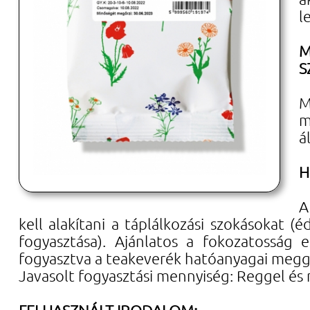
l
M
S
M
m
á
H
A
kell alakítani a táplálkozási szokásokat (
fogyasztása). Ajánlatos a fokozatosság
fogyasztva a teakeverék hatóanyagai meggy
Javasolt fogyasztási mennyiség: Reggel és 
FELHASZNÁLT IRODALOM: