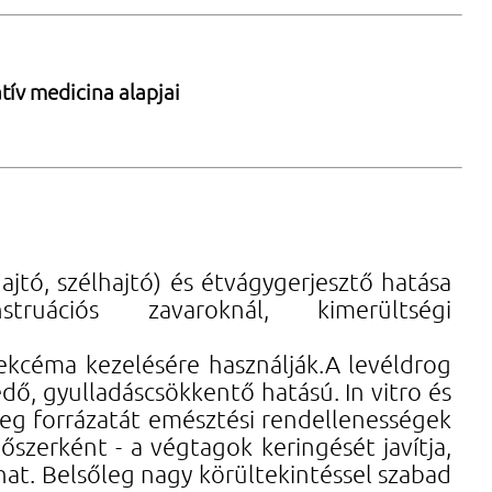
tív medicina alapjai
jtó, szélhajtó) és étvágygerjesztő hatása
uációs zavaroknál, kimerültségi
ekcéma kezelésére használják.A levéldrog
védő, gyulladáscsökkentő hatású. In vitro és
őleg forrázatát emésztési rendellenességek
őszerként - a végtagok keringését javítja,
hat. Belsőleg nagy körültekintéssel szabad