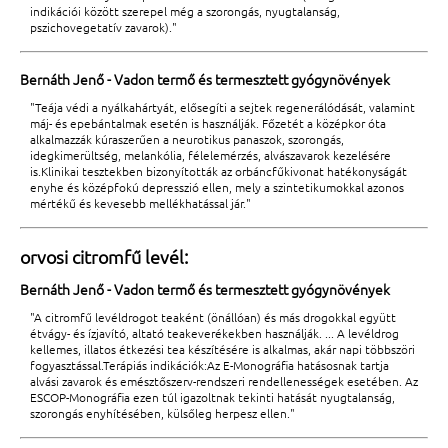
indikációi között szerepel még a szorongás, nyugtalanság,
pszichovegetatív zavarok)."
Bernáth Jenő - Vadon termő és termesztett gyógynövények
"Teája védi a nyálkahártyát, elősegíti a sejtek regenerálódását, valamint
máj- és epebántalmak esetén is használják. Főzetét a középkor óta
alkalmazzák kúraszerűen a neurotikus panaszok, szorongás,
idegkimerültség, melankólia, félelemérzés, alvászavarok kezelésére
is.Klinikai tesztekben bizonyították az orbáncfűkivonat hatékonyságát
enyhe és középfokú depresszió ellen, mely a szintetikumokkal azonos
mértékű és kevesebb mellékhatással jár."
orvosi citromfű levél:
Bernáth Jenő - Vadon termő és termesztett gyógynövények
"A citromfű levéldrogot teaként (önállóan) és más drogokkal együtt
étvágy- és ízjavító, altató teakeverékekben használják. ... A levéldrog
kellemes, illatos étkezési tea készítésére is alkalmas, akár napi többszöri
fogyasztással.Terápiás indikációk:Az E-Monográfia hatásosnak tartja
alvási zavarok és emésztőszerv-rendszeri rendellenességek esetében. Az
ESCOP-Monográfia ezen túl igazoltnak tekinti hatását nyugtalanság,
szorongás enyhítésében, külsőleg herpesz ellen."