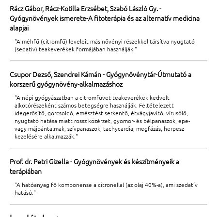
Rácz Gábor, Rácz-Kotilla Erzsébet, Szabó László Gy. -
Gyógynövények ismerete-A fitoterápia és az alternatív medicina
alapjai
"A méhfű (citromfű) leveleit más növényi részekkel társítva nyugtató
(sedativ) teakeverékek formájában használják."
Csupor Dezső, Szendrei Kámán - Gyógynövénytár-Útmutató a
korszerű gyógynövény-alkalmazáshoz
"A népi gyógyászatban a citromfüvet teakeverékek kedvelt
alkotórészeként számos betegségre használják. Feltételezett
idegerősítő, görcsoldó, emésztést serkentő, étvágyjavító, vírusölő,
nyugtató hatása miatt rossz közérzet, gyomor- és bélpanaszok, epe-
vagy májbántalmak, szívpanaszok, tachycardia, megfázás, herpesz
kezelésére alkalmazzák."
Prof. dr. Petri Gizella - Gyógynövények és készítményeik a
terápiában
"A hatóanyag fő komponense a citronellal (az olaj 40%-a), ami szedatív
hatású."