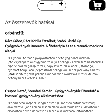


Az összetevők hatásai
orbáncfű:
Rácz Gábor, Rácz-Kotilla Erzsébet, Szabó László Gy. -
Gyógynövények ismerete-A fitoterápia és az alternatív medicina
alapjai
"A Hyperici herbát a gyógyászatban epehólyag-bántalmakban
(cholecystopathia) és gyomorfekélyes betegek kezelésére használják.A
hipericinről megállapították, hogy levert lelkiállapotú, szorongó,
nyomott hangulatú (depressziós) betegeknél lehet jótékony a hatás
(MAO-inhibitor, azaz gátolja a monoamino-oxidáz aktivitást), de csak
néhány hetes kezelés után."
Csupor Dezső, Szendrei Kámán - Gyógynövénytár-Útmutató a
korszerű gyógynövény-alkalmazáshoz
"Az orbáncfű központi idegrendszeri (különösen antidepresszáns)
alkalmazása újabb keletű, kisebb tradícióval rendelkezik...Az orbáncfű
elsősorban enyhe depresszió esetén alkalmazható (elfogadható