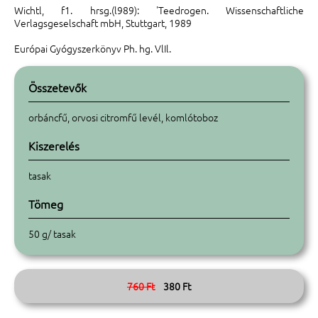
Wichtl, f1. hrsg.(l989): 'Teedrogen. Wissenschaftliche
Verlagsgeselschaft mbH, Stuttgart, 1989
Európai Gyógyszerkönyv Ph. hg. VlIl.
Összetevők
orbáncfű, orvosi citromfű levél, komlótoboz
Kiszerelés
tasak
Tömeg
50 g/ tasak
760 Ft
380 Ft