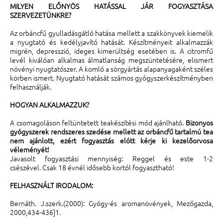
MILYEN ELŐNYÖS HATÁSSAL JÁR FOGYASZTÁSA
SZERVEZETÜNKRE?
Az orbáncfű gyulladásgátló hatása mellett a szakkönyvek kiemelik
a nyugtató és kedélyjavító hatását. Készítményeit alkalmazzák
migrén, depresszió, ideges kimerültség esetében is. A citromfű
levél kiválóan alkalmas álmatlanság megszüntetésére, elismert
növényi nyugtatószer. A komló a sörgyártás alapanyagaként széles
körben ismert. Nyugtató hatását számos gyógyszerkészítményben
felhasználják.
HOGYAN ALKALMAZZUK?
A csomagoláson feltüntetett teakészítési mód ajánlható.
Bizonyos
gyógyszerek rendszeres szedése mellett az orbáncfű tartalmú tea
nem ajánlott, ezért fogyasztás elótt kérje ki kezelőorvosa
véleményét!
Javasolt fogyasztási mennyiség: Reggel és este 1-2
csészével. Csak 18 évnél idősebb kortól fogyasztható!
FELHASZNÁLT IRODALOM:
Bernáth. J.szerk.(2000): Gyógy-és aromanövények, Mezőgazda,
2000,434-436]1.