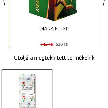
DIANA FILTER
745 Ft
630 Ft


Utoljára megtekintett termékeink