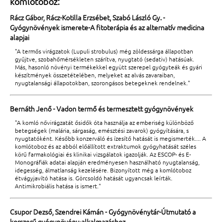
komlótoboz:
Rácz Gábor, Rácz-Kotilla Erzsébet, Szabó László Gy. -
Gyógynövények ismerete-A fitoterápia és az alternatív medicina
alapjai
"A termős virágzatok (Lupuli strobulus) még zöldessárga állapotban
gyűjtve, szobahőmérsékleten szárítva, nyugtató (sedativ) hatásúak.
Más, hasonló növényi termékekkel együtt szerepel gyógyteák és gyári
készítmények összetételében, melyeket az alvás zavaraiban,
nyugtalansági állapotokban, szorongásos betegeknek rendelnek."
Bernáth Jenő - Vadon termő és termesztett gyógynövények
"A komló nővirágzatát ősidők óta használja az emberiség különböző
betegségek (malária, sárgaság, emésztési zavarok) gyógyítására, s
nyugtatóként. Később konzerváló és ízesítő hatását is megismerték.... A
komlótoboz és az abból előállított extraktumok gyógyhatását széles
körű farmakológiai és klinikai vizsgálatok igazolják. Az ESCOP- és E-
Monográfiák adatai alapján eredményesen használható nyugtalanság,
idegesség, álmatlanság kezelésére. Bizonyított még a komlótoboz
étvágyjavító hatása is. Görcsoldó hatását ugyancsak leírták.
Antimikrobiális hatása is ismert."
Csupor Dezső, Szendrei Kámán - Gyógynövénytár-Útmutató a
korszerű gyógynövény-alkalmazáshoz