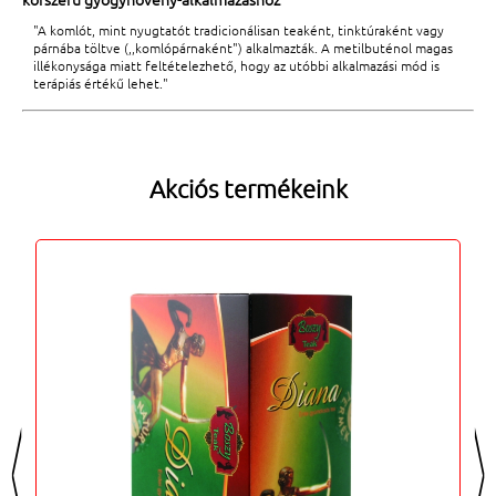
"A komlót, mint nyugtatót tradicionálisan teaként, tinktúraként vagy
párnába töltve (,,komlópárnaként") alkalmazták. A metilbuténol magas
illékonysága miatt feltételezhető, hogy az utóbbi alkalmazási mód is
terápiás értékű lehet."
Akciós termékeink
<
>