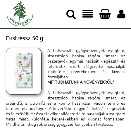




Eustressz 50 g
A felhasznált gyógynövények nyugtató,
stresszoldó hatása régóta ismert. Az
összetevők egymás hatását kiegészítik és
felerősítik, ezért világszerte használják
különféle keverékekben és kivonat
formájában.
MIT TUDHATUNK A NÖVÉNYEKRŐL?
A felhasznált gyógynövények nyugtató,
stresszoldó hatása régóta ismert. Az
orbáncfű, a citromfű és a komló hazánkban vadon termő és
termesztett növények. A keverékben egymás hatását kiegészítik
és felerősítik. Az összetevőket világszerte felhasználják a nyugtató
hatás miatt, különféle keverékekben és kivonat formájában.
Mindhárom drog sok ország gyógyszerkönyvében hivatalos.