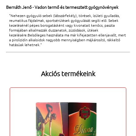
Bernáth Jenő - Vadon termő és termesztett gyógynövények
"Nehezen gyógyuló sebek (lábszárfekély), törések, ízületi gyulladás,
reumatikus fájdalmak, sportsérülések gyógyulását segíti elő. Sebek
kezelésénél pépes borogatásként vagy kivonatait kenőcs, paszta
formájában alkalmazzák duzzanatok, zúzódások, ütések
kezelésére.Belsőleges használata ma már kifejezetten ellenjavallt, mert
a pirolizidin alkaloidok nagyobb mennyiségben májkárosító, rákkeltő
hatásúak lehetnek."
Akciós termékeink