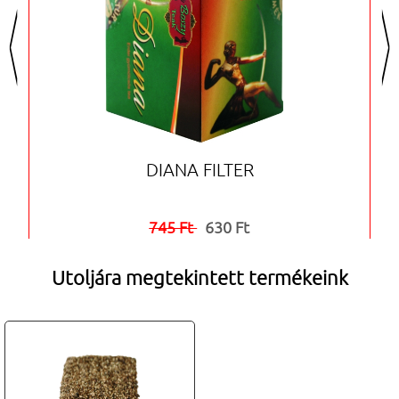
<
>
DIANA FILTER
745 Ft
630 Ft


Utoljára megtekintett termékeink