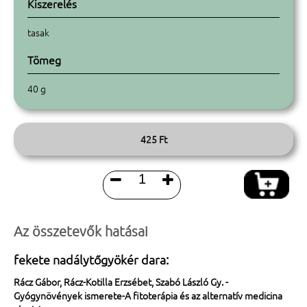
Kiszerelés
tasak
Tömeg
40 g
425 Ft


Az összetevők hatásai
fekete nadálytőgyökér dara:
Rácz Gábor, Rácz-Kotilla Erzsébet, Szabó László Gy. -
Gyógynövények ismerete-A fitoterápia és az alternatív medicina