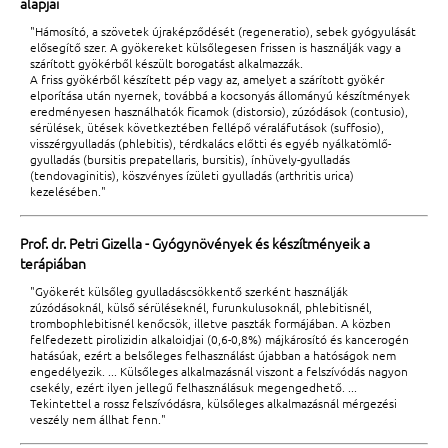
alapjai
"Hámosító, a szövetek újraképződését (regeneratio), sebek gyógyulását
elősegítő szer. A gyökereket külsőlegesen frissen is használják vagy a
szárított gyökérből készült borogatást alkalmazzák.
A friss gyökérből készített pép vagy az, amelyet a szárított gyökér
elporítása után nyernek, továbbá a kocsonyás állományú készítmények
eredményesen használhatók ficamok (distorsio), zúzódások (contusio),
sérülések, ütések következtében fellépő véraláfutások (suffosio),
visszérgyulladás (phlebitis), térdkalács előtti és egyéb nyálkatömlő-
gyulladás (bursitis prepatellaris, bursitis), ínhüvely-gyulladás
(tendovaginitis), köszvényes ízületi gyulladás (arthritis urica)
kezelésében."
Prof. dr. Petri Gizella - Gyógynövények és készítményeik a
terápiában
"Gyökerét külsőleg gyulladáscsökkentő szerként használják
zúzódásoknál, külső sérüléseknél, furunkulusoknál, phlebitisnél,
trombophlebitisnél kenőcsök, illetve paszták formájában. A közben
felfedezett pirolizidin alkaloidjai (0,6-0,8%) májkárosító és kancerogén
hatásúak, ezért a belsőleges felhasználást újabban a hatóságok nem
engedélyezik. ... Külsőleges alkalmazásnál viszont a felszívódás nagyon
csekély, ezért ilyen jellegű felhasználásuk megengedhető. ...
Tekintettel a rossz felszívódásra, külsőleges alkalmazásnál mérgezési
veszély nem állhat fenn."