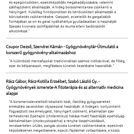
és epegörcsökben, epekőképződés megakadályozására, valamint
szélhajtóként alkalmazzák. A hideg borsosmenta-tea csökkenti a
hányingert. Külsőleg hintőporokban és kenőcsökben alkalmazzák a
bőrviszketés csökkentésére. Cseppek, ecsetelők és gargalizálók
formájában az orr és garat nyálkahártya gyulladásaiban is használják.
Szeszes kivonata izomfájdalmak és reuma elleni bedörzsölők
alkotórésze."
Csupor Dezső, Szendrei Kámán - Gyógynövénytár-Útmutató a
korszerű gyógynövény-alkalmazáshoz
"A különböző mentafajokat tradicionálisan számos indikációval, de főleg
epe- és bélpanaszok, megfázásos tünetek kezelésére használták."
Rácz Gábor, Rácz-Kotilla Erzsébet, Szabó László Gy. -
Gyógynövények ismerete-A fitoterápia és az alternatív medicina
alapjai
"A borsmentalevelekből készített teát, illetőleg gyógyszereket
emésztési zavarokban (dyspepsia) használják. A hidegen, kortyonként
fogyasztott tea émelygést, hányingert csökkent, ártalmatlan szer
terheseknek.Epehajtó (choleretikus) hatása miatt használják epehólyag-
bántalmakban (cholecystopathia) a renyhe összehúzódások,
rendszertelen ürülés, pangás okozta tünetek csökkentésére, epekövek
képződésének megelőzésére, epeúti fájdalmak csillapítására, a közös