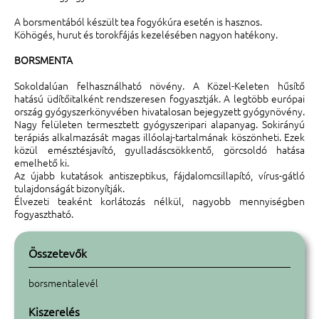
A borsmentából készült tea fogyókúra esetén is hasznos.
Köhögés, hurut és torokfájás kezelésében nagyon hatékony.
BORSMENTA
Sokoldalúan felhasználható növény. A Közel-Keleten hűsítő
hatású üdítőitalként rendszeresen fogyasztják. A legtöbb európai
ország gyógyszerkönyvében hivatalosan bejegyzett gyógynövény.
Nagy felületen termesztett gyógyszeripari alapanyag. Sokirányú
terápiás alkalmazását magas illóolaj-tartalmának köszönheti. Ezek
közül emésztésjavító, gyulladáscsökkentő, görcsoldó hatása
emelhető ki.
Az újabb kutatások antiszeptikus, fájdalomcsillapító, vírus-gátló
tulajdonságát bizonyítják.
Élvezeti teaként korlátozás nélkül, nagyobb mennyiségben
fogyasztható.
Összetevők
borsmentalevél
Kiszerelés