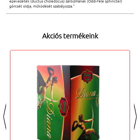
epevezeték (ductus choledocus) záróizmának (Oddi-féle sphincter)
görcsét oldja, működését szabályozza."
Akciós termékeink
<
>