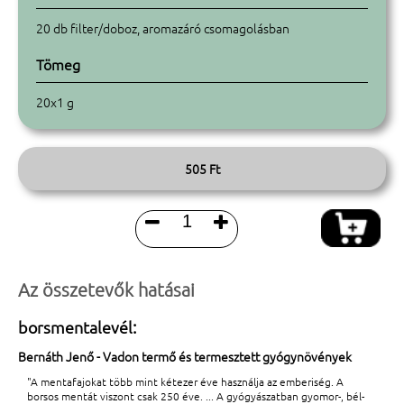
20 db filter/doboz, aromazáró csomagolásban
Tömeg
20x1 g
505 Ft


Az összetevők hatásai
borsmentalevél:
Bernáth Jenő - Vadon termő és termesztett gyógynövények
"A mentafajokat több mint kétezer éve használja az emberiség. A
borsos mentát viszont csak 250 éve. ... A gyógyászatban gyomor-, bél-