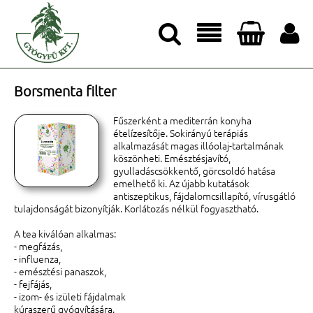




Borsmenta filter
Fűszerként a mediterrán konyha
ételízesítője. Sokirányú terápiás
alkalmazását magas illóolaj-tartalmának
köszönheti. Emésztésjavító,
gyulladáscsökkentő, görcsoldó hatása
emelhető ki. Az újabb kutatások
antiszeptikus, fájdalomcsillapító, vírusgátló
tulajdonságát bizonyítják. Korlátozás nélkül fogyasztható.
A tea kiválóan alkalmas:
- megfázás,
- influenza,
- emésztési panaszok,
- fejfájás,
- izom- és izületi fájdalmak
kúraszerű gyógyítására.