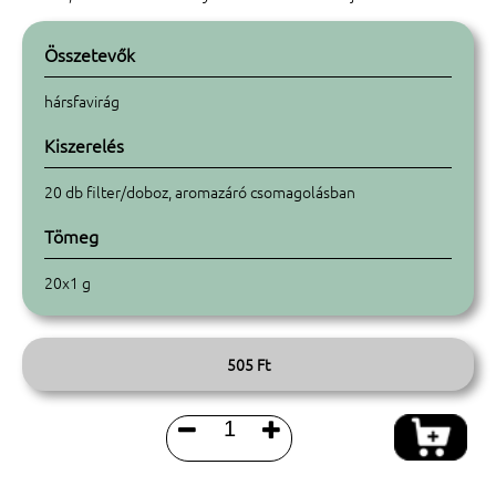
Összetevők
hársfavirág
Kiszerelés
20 db filter/doboz, aromazáró csomagolásban
Tömeg
20x1 g
505 Ft

