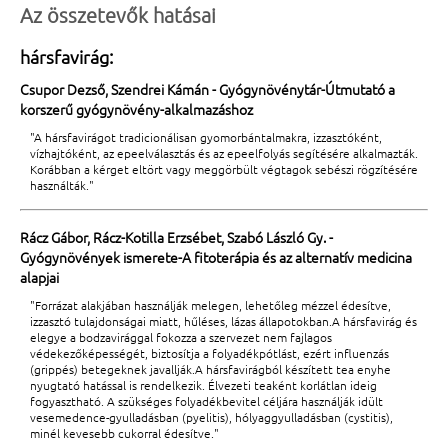
Az összetevők hatásai
hársfavirág:
Csupor Dezső, Szendrei Kámán - Gyógynövénytár-Útmutató a
korszerű gyógynövény-alkalmazáshoz
"A hársfavirágot tradicionálisan gyomorbántalmakra, izzasztóként,
vízhajtóként, az epeelválasztás és az epeelfolyás segítésére alkalmazták.
Korábban a kérget eltört vagy meggörbült végtagok sebészi rögzítésére
használták."
Rácz Gábor, Rácz-Kotilla Erzsébet, Szabó László Gy. -
Gyógynövények ismerete-A fitoterápia és az alternatív medicina
alapjai
"Forrázat alakjában használják melegen, lehetőleg mézzel édesítve,
izzasztó tulajdonságai miatt, hűléses, lázas állapotokban.A hársfavirág és
elegye a bodzavirággal fokozza a szervezet nem fajlagos
védekezőképességét, biztosítja a folyadékpótlást, ezért influenzás
(grippés) betegeknek javallják.A hársfavirágból készített tea enyhe
nyugtató hatással is rendelkezik. Élvezeti teaként korlátlan ideig
fogyasztható. A szükséges folyadékbevitel céljára használják idült
vesemedence-gyulladásban (pyelitis), hólyaggyulladásban (cystitis),
minél kevesebb cukorral édesítve."