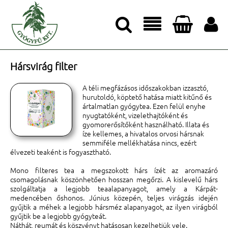




Hársvirág filter
A téli megfázásos időszakokban izzasztó,
hurutoldó, köptető hatása miatt kitűnő és
ártalmatlan gyógytea. Ezen felül enyhe
nyugtatóként, vizelethajtóként és
gyomorerősítőként használható. Illata és
íze kellemes, a hivatalos orvosi hársnak
semmiféle mellékhatása nincs, ezért
élvezeti teaként is fogyasztható.
Mono filteres tea a megszokott hárs ízét az aromazáró
csomagolásnak köszönhetően hosszan megőrzi. A kislevelű hárs
szolgáltatja a legjobb teaalapanyagot, amely a Kárpát-
medencében őshonos. Június közepén, teljes virágzás idején
gyűjtik a méhek a legjobb hársméz alapanyagot, az ilyen virágból
gyűjtik be a legjobb gyógyteát.
Náthát, reumát és köszvényt hatásosan kezelhetjük vele.