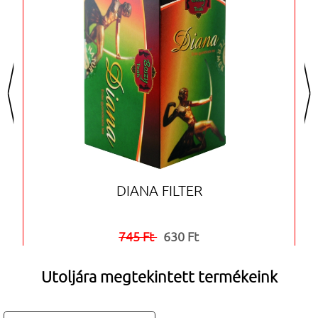
<
>
DIANA FILTER
745 Ft
630 Ft


Utoljára megtekintett termékeink