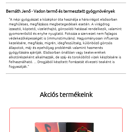
Bernáth Jenő - Vadon termő és termesztett gyógynövények
"A népi gyógyászat a középkor óta használja a hársvirágot elsősorban
meghűléses, megfázásos megbetegedések esetén. A virágdrog
izzasztó, köptető, vizelethajtó, görcsoldó hatással rendelkezik, valamint
gyomorerősítő és enyhe nyugtató. Fokozza a szervezet nem fajlagos
védekezőképességét is (immunstimuláns). Hagyományosan influenza
kezelésére, megfázás, migrén, idegfeszültség, különböző görcsös
állapotok, máj- és epehólyag problémák valamint hasmenés
gyógyítására ajánlják. Elsősorban önállóan vagy teakeverékek
alkotórészeként alkalmazzák, de száj- és toroköblítő vizek készítésére is
felhasználható. ... Drogjából készített forrázatát élvezeti teaként is
fogyasztják."
Akciós termékeink