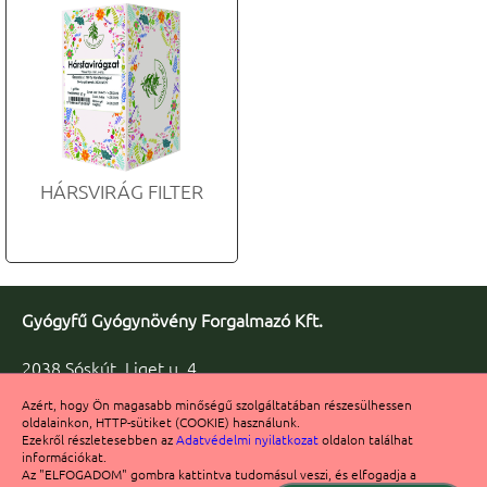
HÁRSVIRÁG FILTER
Gyógyfű Gyógynövény Forgalmazó Kft.
2038 Sóskút, Liget u. 4.
Telefon/fax: +36 23 347-086
Azért, hogy Ön magasabb minőségű szolgáltatában részesülhessen
Fax: +36 23 347-091
oldalainkon, HTTP-sütiket (COOKIE) használunk.
info@gyogyfu.hu
Ezekről részletesebben az
Adatvédelmi nyilatkozat
oldalon találhat
információkat.
Számlaszám: 11722003-20132280
Az "ELFOGADOM" gombra kattintva tudomásul veszi, és elfogadja a