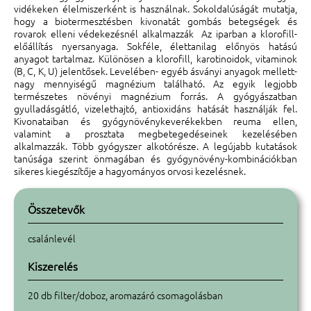
vidékeken élelmiszerként is használnak. Sokoldalúságát mutatja,
hogy a biotermesztésben kivonatát gombás betegségek és
rovarok elleni védekezésnél alkalmazzák Az iparban a klorofill-
előállítás nyersanyaga. Sokféle, élettanilag előnyös hatású
anyagot tartalmaz. Különösen a klorofill, karotinoidok, vitaminok
(B, C, K, U) jelentősek. Levelében- egyéb ásványi anyagok mellett-
nagy mennyiségű magnézium található. Az egyik legjobb
természetes növényi magnézium forrás. A gyógyászatban
gyulladásgátló, vizelethajtó, antioxidáns hatását használják fel.
Kivonataiban és gyógynövénykeverékekben reuma ellen,
valamint a prosztata megbetegedéseinek kezelésében
alkalmazzák. Több gyógyszer alkotórésze. A legújabb kutatások
tanúsága szerint önmagában és gyógynövény-kombinációkban
sikeres kiegészítője a hagyományos orvosi kezelésnek.
Összetevők
csalánlevél
Kiszerelés
20 db filter/doboz, aromazáró csomagolásban