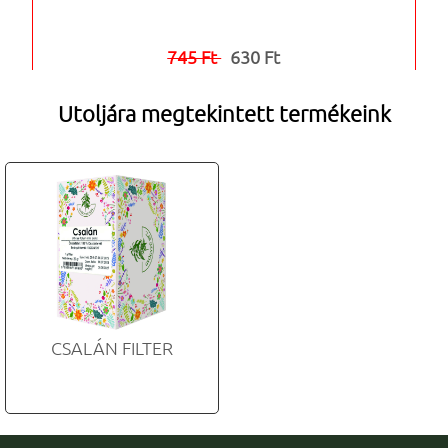
745 Ft
630 Ft


Utoljára megtekintett termékeink
CSALÁN FILTER