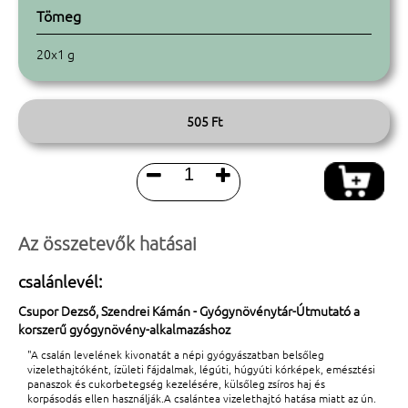
Tömeg
20x1 g
505 Ft


Az összetevők hatásai
csalánlevél:
Csupor Dezső, Szendrei Kámán - Gyógynövénytár-Útmutató a
korszerű gyógynövény-alkalmazáshoz
"A csalán levelének kivonatát a népi gyógyászatban belsőleg
vizelethajtóként, ízületi fájdalmak, légúti, húgyúti kórképek, emésztési
panaszok és cukorbetegség kezelésére, külsőleg zsíros haj és
korpásodás ellen használják.A csalántea vizelethajtó hatása miatt az ún.