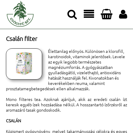




Csalán filter
Élettanilag előnyös. Különösen a klorofill,
karotinoidok, vitaminok jelentősek. Levele
az egyik legjobb természetes
magnéziumforrás. A gyógyászatban
gyulladásgátló, vizelethajtó, antioxidáns
hatását használják fel. Kivonatokban és
keverékekben reuma, valamint
prosztatamegbetegedések ellen alkalmazzák.
Mono filteres tea. Azoknak ajánljuk, akik az eredeti csalán ízt
keresik egyéb ízek hozzáadása nélkül. A hosszantartó ízőrzésről az
aromazáró tasak gondoskodik.
CSALÁN
Közismert gyógynövény, melyet takarmányozási célokra és egyes