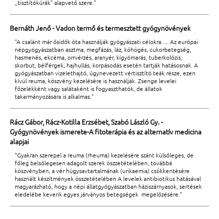
,,tisztítókúrák" alapvető szere."
Bernáth Jenő - Vadon termő és termesztett gyógynövények
"A csalánt már ősidők óta használják gyógyászati célokra. ... Az európai
népgyógyászatban asztma, megfázás, láz, köhögés, cukorbetegség,
hasmenés, ekcéma, orrvérzés, aranyér, kígyómarás, tuberkolózis,
skorbut, bélférgek, hajhullás, korpásodás esetén tartják hatásosnak. A
gyógyászatban vizelethajtó, úgynevezett vértisztító teák része, ezen
kívül reuma, köszvény kezelésére is használják. Zsenge levelei
főzelékként vagy salátaként is fogyaszthatók, de állatok
takarmányozására is alkalmas."
Rácz Gábor, Rácz-Kotilla Erzsébet, Szabó László Gy. -
Gyógynövények ismerete-A fitoterápia és az alternatív medicina
alapjai
"Gyakran szerepel a reuma (rheuma) kezelésére szánt külsőleges, de
főleg belsőlegesen adagolt szerek öszzetételében, továbbá
köszvényben, a vér húgysavtartalmának (urikaemia) csökkentésére
használt készítmények összetételében.A levelek antibiotikus hatásával
magyarázható, hogy a népi állatgyógyászatban háziszárnyasok, sertések
eledelébe keverik egyes járványos betegségek megelőzésére."