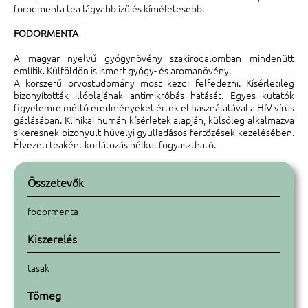
forodmenta tea lágyabb ízű és kíméletesebb.
FODORMENTA
A magyar nyelvű gyógynövény szakirodalomban mindenütt
említik. Külföldön is ismert gyógy- és aromanövény.
A korszerű orvostudomány most kezdi felfedezni. Kísérletileg
bizonyították illóolajának antimikróbás hatását. Egyes kutatók
figyelemre méltó eredményeket értek el használatával a HIV vírus
gátlásában. Klinikai humán kísérletek alapján, külsőleg alkalmazva
sikeresnek bizonyult hüvelyi gyulladásos fertőzések kezelésében.
Élvezeti teaként korlátozás nélkül fogyasztható.
Összetevők
fodormenta
Kiszerelés
tasak
Tömeg