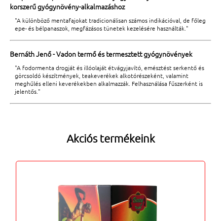
korszerű gyógynövény-alkalmazáshoz
"A különböző mentafajokat tradicionálisan számos indikációval, de főleg
epe- és bélpanaszok, megfázásos tünetek kezelésére használták."
Bernáth Jenő - Vadon termő és termesztett gyógynövények
"A fodormenta drogját és illóolaját étvágyjavító, emésztést serkentő és
görcsoldó készítmények, teakeverékek alkotórészeként, valamint
meghűlés elleni keverékekben alkalmazzák. Felhasználása fűszerként is
jelentős."
Akciós termékeink