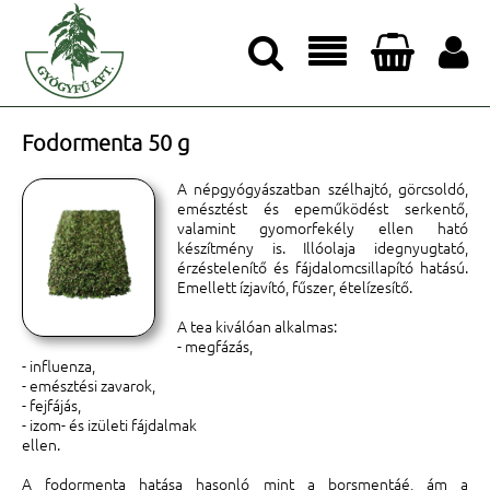




Fodormenta 50 g
A népgyógyászatban szélhajtó, görcsoldó,
emésztést és epeműködést serkentő,
valamint gyomorfekély ellen ható
készítmény is. Illóolaja idegnyugtató,
érzéstelenítő és fájdalomcsillapító hatású.
Emellett ízjavító, fűszer, ételízesítő.
A tea kiválóan alkalmas:
- megfázás,
- influenza,
- emésztési zavarok,
- fejfájás,
- izom- és izületi fájdalmak
ellen.
A fodormenta hatása hasonló mint a borsmentáé, ám a