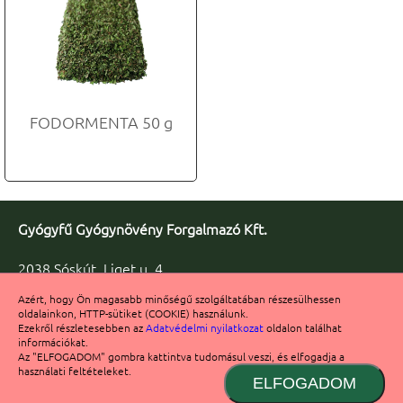
FODORMENTA 50 g
Gyógyfű Gyógynövény Forgalmazó Kft.
2038 Sóskút, Liget u. 4.
Telefon/fax: +36 23 347-086
Azért, hogy Ön magasabb minőségű szolgáltatában részesülhessen
Fax: +36 23 347-091
oldalainkon, HTTP-sütiket (COOKIE) használunk.
info@gyogyfu.hu
Ezekről részletesebben az
Adatvédelmi nyilatkozat
oldalon találhat
információkat.
Számlaszám: 11722003-20132280
Az "ELFOGADOM" gombra kattintva tudomásul veszi, és elfogadja a
használati feltételeket.
ELFOGADOM
© 2017 Gyógyfű Kft. Minden jog fenntartva