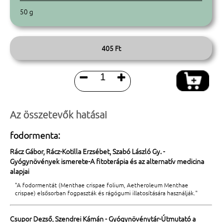
50 g
405 Ft


Az összetevők hatásai
fodormenta:
Rácz Gábor, Rácz-Kotilla Erzsébet, Szabó László Gy. -
Gyógynövények ismerete-A fitoterápia és az alternatív medicina
alapjai
"A fodormentát (Menthae crispae folium, Aetheroleum Menthae
crispae) elsősorban fogpaszták és rágógumi illatosítására használják."
Csupor Dezső, Szendrei Kámán - Gyógynövénytár-Útmutató a