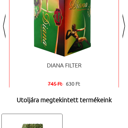
<
>
DIANA FILTER
745 Ft
630 Ft


Utoljára megtekintett termékeink