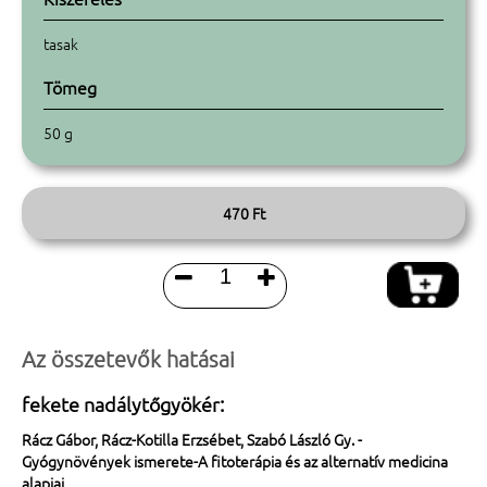
tasak
Tömeg
50 g
470 Ft


Az összetevők hatásai
fekete nadálytőgyökér:
Rácz Gábor, Rácz-Kotilla Erzsébet, Szabó László Gy. -
Gyógynövények ismerete-A fitoterápia és az alternatív medicina
alapjai