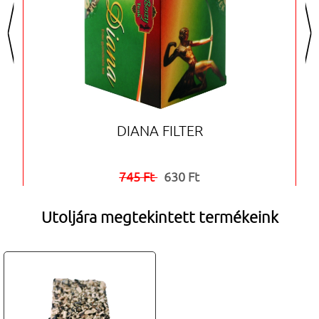
<
>
DIANA FILTER
745 Ft
630 Ft


Utoljára megtekintett termékeink