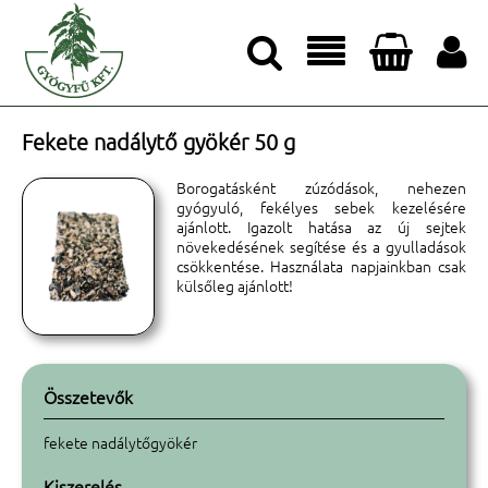




Fekete nadálytő gyökér 50 g
Borogatásként zúzódások, nehezen
gyógyuló, fekélyes sebek kezelésére
ajánlott. Igazolt hatása az új sejtek
növekedésének segítése és a gyulladások
csökkentése. Használata napjainkban csak
külsőleg ajánlott!
Összetevők
fekete nadálytőgyökér
Kiszerelés