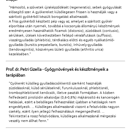
"Hámosító, a szövetek újraképződését (regeneratio), sebek gyógyulását
elősegítő szer. A gyökereket külsőlegesen frissen is használják vagy a
szárított gyökérből készült borogatást alkalmazzák.
A friss gyökérből készített pép vagy az, amelyet a szárított gyökér
elporítása után nyernek, továbbá a kocsonyás állományú készítmények
eredményesen használhatók ficamok (distorsio), zúzódások (contusio),
sérülések, ütések következtében fellépő véraláfutások (suffosio),
visszérgyulladás (phlebitis), térdkalács előtti és egyéb nyálkatömlő-
gyulladás (bursitis prepatellaris, bursitis), ínhüvely-gyulladás
(tendovaginitis), köszvényes ízületi gyulladás (arthritis urica)
kezelésében."
Prof. dr. Petri Gizella - Gyógynövények és készítményeik a
terápiában
"Gyökerét külsőleg gyulladáscsökkentő szerként használják
zúzódásoknál, külső sérüléseknél, furunkulusoknál, phlebitisnél,
trombophlebitisnél kenőcsök, illetve paszták formájában. A közben
felfedezett pirolizidin alkaloidjai (0,6-0,8%) májkárosító és kancerogén
hatásúak, ezért a belsőleges felhasználást újabban a hatóságok nem
engedélyezik. ... Külsőleges alkalmazásnál viszont a felszívódás nagyon
csekély, ezért ilyen jellegű felhasználásuk megengedhető. ...
Tekintettel a rossz felszívódásra, külsőleges alkalmazásnál mérgezési
veszély nem állhat fenn."