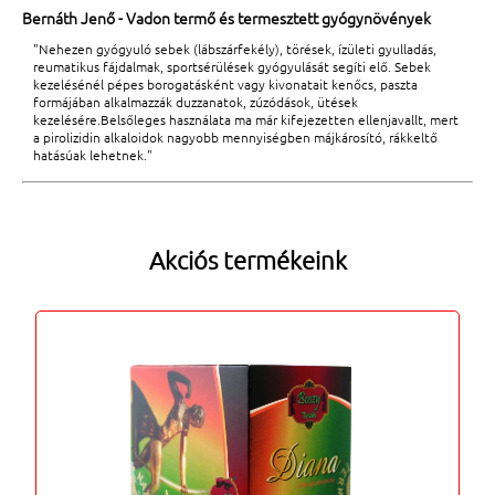
Bernáth Jenő - Vadon termő és termesztett gyógynövények
"Nehezen gyógyuló sebek (lábszárfekély), törések, ízületi gyulladás,
reumatikus fájdalmak, sportsérülések gyógyulását segíti elő. Sebek
kezelésénél pépes borogatásként vagy kivonatait kenőcs, paszta
formájában alkalmazzák duzzanatok, zúzódások, ütések
kezelésére.Belsőleges használata ma már kifejezetten ellenjavallt, mert
a pirolizidin alkaloidok nagyobb mennyiségben májkárosító, rákkeltő
hatásúak lehetnek."
Akciós termékeink