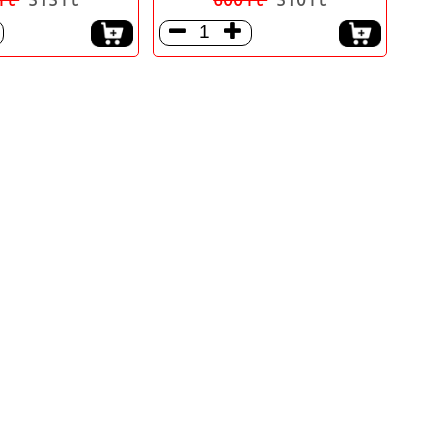


