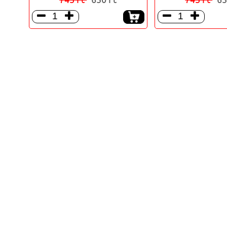



