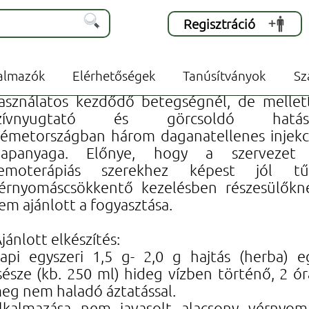
Regisztráció
 teák -
Fehér fagyöngy 50 g
almazók
Elérhetőségek
Tanúsítványok
Sz
érnyomás és pulzusszám csökkentésé
asználatos kezdődő betegségnél, de mellet
zívnyugtató és görcsoldó hatás
émetországban három daganatellenes injekc
lapanyaga. Előnye, hogy a szervezet
emoterápiás szerekhez képest jól tűr
érnyomáscsökkentő kezelésben részesülőkn
em ajánlott a fogyasztása.
jánlott elkészítés:
api egyszeri 1,5 g- 2,0 g hajtás (herba) e
sésze (kb. 250 ml) hideg vízben történő, 2 ór
eg nem haladó áztatással.
lkalmazása nem javasolt alacsony vérnyoma