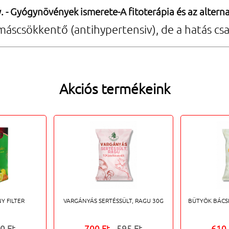
. - Gyógynövények ismerete-A fitoterápia és az alterna
máscsökkentő (antihypertensiv), de a hatás c
Akciós termékeink
Y FILTER
VARGÁNYÁS SERTÉSSÜLT, RAGU 30G
BÜTYÖK BÁCSI
0 Ft
700 Ft
595 Ft
610