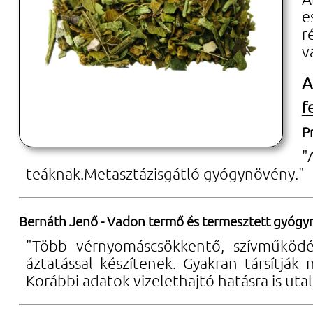
e
r
v
A
f
P
"
teáknak.Metasztázisgátló gyógynövény."
Bernáth Jenő - Vadon termő és termesztett gyóg
"Több vérnyomáscsökkentő, szívműködé
áztatással készítenek. Gyakran társítjá
Korábbi adatok vizelethajtó hatásra is u