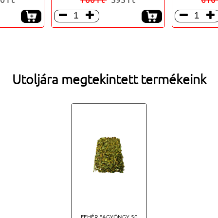




Utoljára megtekintett termékeink
FEHÉR FAGYÖNGY 50