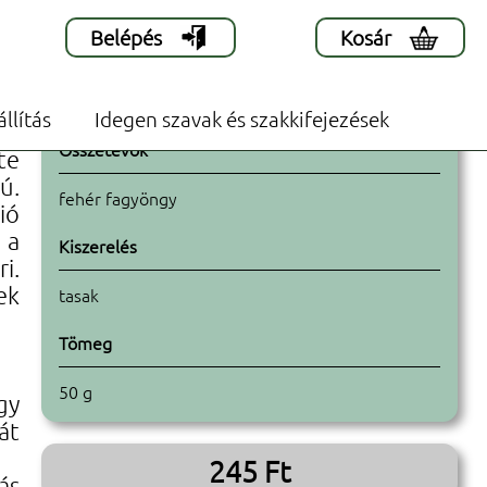
Belépés
Kosár
állítás
Idegen szavak és szakkifejezések
re
Összetevők
te
ú.
fehér fagyöngy
ió
 a
Kiszerelés
i.
ek
tasak
Tömeg
50 g
gy
át
245 Ft
́s