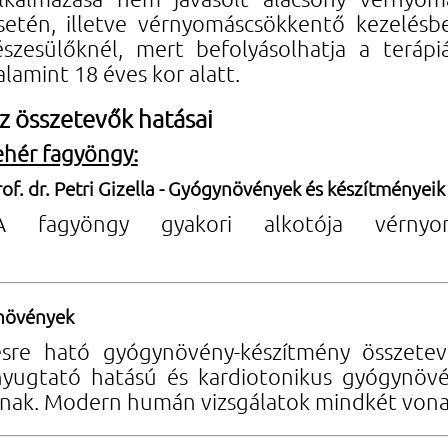
setén, illetve vérnyomáscsökkentő kezelésb
észesülőknél, mert befolyásolhatja a terápia
alamint 18 éves kor alatt.
z összetevők hatásai
ehér fagyöngy:
rof. dr. Petri Gizella - Gyógynövények és készítményeik
A fagyöngy gyakori alkotója vérnyo
ynövények
sre ható gyógynövény-készítmény összetevő
k nyugtató hatású és kardiotonikus gyógynöv
talnak. Modern humán vizsgálatok mindkét von