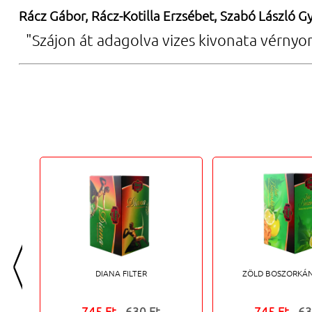
Rácz Gábor, Rácz-Kotilla Erzsébet, Szabó László Gy
"Szájon át adagolva vizes kivonata vérnyo
<
DIANA FILTER
ZÖLD BOSZORKÁN
745 Ft
630 Ft
745 Ft
63