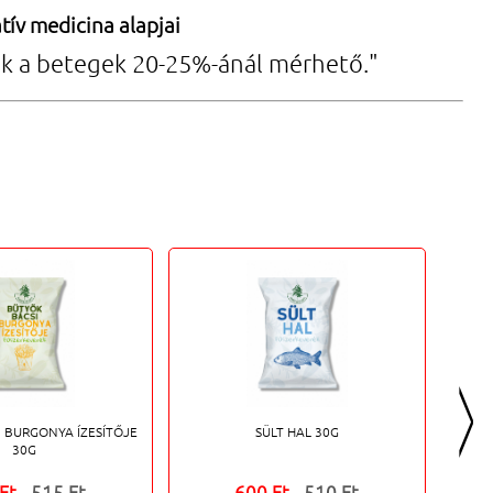
tív medicina alapjai
sak a betegek 20-25%-ánál mérhető."
>
 BURGONYA ÍZESÍTŐJE
SÜLT HAL 30G
30G
 Ft
515 Ft
600 Ft
510 Ft