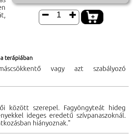
en
́t,


 a terápiában
máscsökkentő vagy azt szabályozó
i között szerepel. Fagyöngyteát hideg
ényekkel ideges eredetű szívpanaszoknál.
atkozásban hiányoznak."