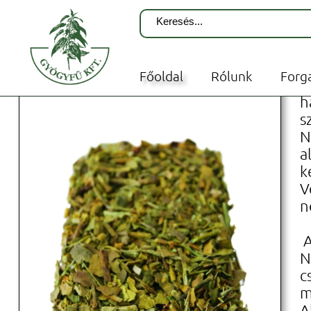
Terápiás teák - Szálas mono
Főoldal
Rólunk
Forg
V
h
s
N
a
k
V
n
A
N
c
m
A