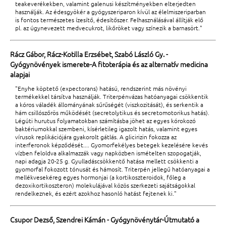
teakeverékekben, valamint galenusi készítményekben elterjedten
használják. Az édesgyökér a gyógyszeriparon kívül az élelmiszeriparban
is fontos természetes ízesítő, édesítőszer. Felhasználásával állítják elő
pl. az úgynevezett medvecukrot, likőröket vagy színezik a barnasört."
Rácz Gábor, Rácz-Kotilla Erzsébet, Szabó László Gy. -
Gyógynövények ismerete-A fitoterápia és az alternatív medicina
alapjai
"Enyhe köptető (expectorans) hatású, rendszerint más növényi
termékekkel társítva használják. Triterpénvázas hatóanyagai csökkentik
a kóros váladék állományának sűrűségét (viszkozitását), és serkentik a
hám csillószőrös működését (secretolytikus és secretomotorikus hatás).
Légúti hurutus folyamatokban számításba jöhet az egyes kórokozó
baktériumokkal szembeni, kísérletileg igazolt hatás, valamint egyes
vírusok replikációjára gyakorolt gátlás. A glicirizin fokozza az
interferonok képződését.... Gyomorfekélyes betegek kezelésére kevés
vízben feloldva alkalmazzák vagy napközben ismételten szopogatják,
napi adagja 20-25 g. Gyulladáscsökkentő hatása mellett csökkenti a
gyomorfal fokozott tónusát és hámosít. Triterpén jellegű hatóanyagai a
mellékvesekéreg egyes hormonjai (a kortikoszteroidok, főleg a
dezoxikortikoszteron) molekulájával közös szerkezeti sajátságokkal
rendelkeznek, és ezért azokhoz hasonló hatást fejtenek ki."
Csupor Dezső, Szendrei Kámán - Gyógynövénytár-Útmutató a