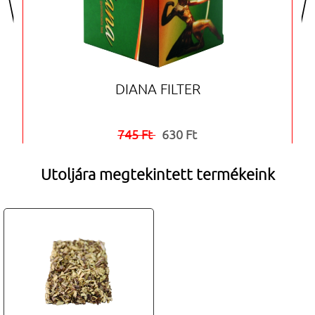
DIANA FILTER
745 Ft
630 Ft


Utoljára megtekintett termékeink