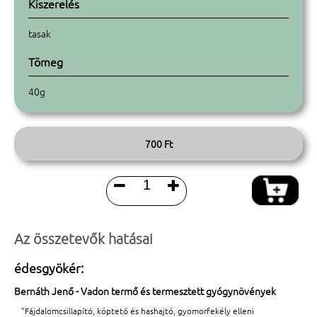
Kiszerelés
tasak
Tömeg
40g
700 Ft


Az összetevők hatásai
édesgyökér:
Bernáth Jenő - Vadon termő és termesztett gyógynövények
"Fájdalomcsillapító, köptető és hashajtó, gyomorfekély elleni