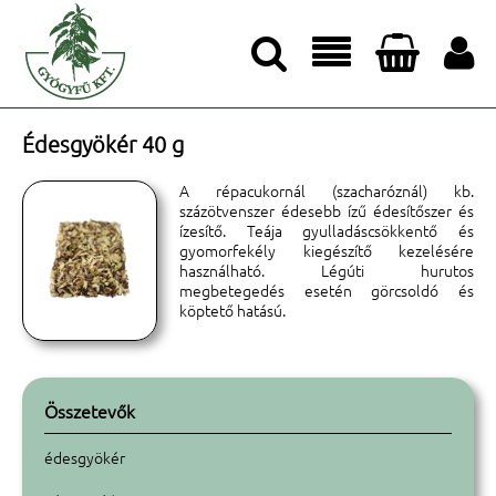




Édesgyökér 40 g
A répacukornál (szacharóznál) kb.
százötvenszer édesebb ízű édesítőszer és
ízesítő. Teája gyulladáscsökkentő és
gyomorfekély kiegészítő kezelésére
használható. Légúti hurutos
megbetegedés esetén görcsoldó és
köptető hatású.
Összetevők
édesgyökér