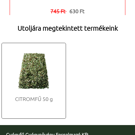
745 Ft
630 Ft


Utoljára megtekintett termékeink
CITROMFŰ 50 g
Gyógyfű Gyógynövény Forgalmazó Kft.