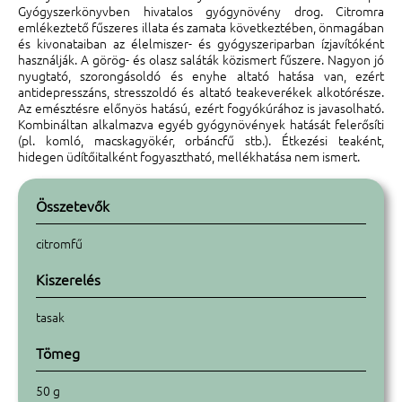
Gyógyszerkönyvben hivatalos gyógynövény drog. Citromra
emlékeztető fűszeres illata és zamata következtében, önmagában
és kivonataiban az élelmiszer- és gyógyszeriparban ízjavítóként
használják. A görög- és olasz saláták közismert fűszere. Nagyon jó
nyugtató, szorongásoldó és enyhe altató hatása van, ezért
antidepresszáns, stresszoldó és altató teakeverékek alkotórésze.
Az emésztésre előnyös hatású, ezért fogyókúrához is javasolható.
Kombináltan alkalmazva egyéb gyógynövények hatását felerősíti
(pl. komló, macskagyökér, orbáncfű stb.). Étkezési teaként,
hidegen üdítőitalként fogyasztható, mellékhatása nem ismert.
Összetevők
citromfű
Kiszerelés
tasak
Tömeg
50 g