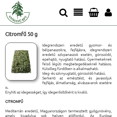




Citromfű 50 g
Idegrendszeri eredetű gyomor- és
bélpanaszokra, fejfájásra, idegrendszeri
eredetű szívpanaszok esetén, görcsoldó,
epehajtó, nyugtató hatású. Gyermekeknek
felső légúti megbetegedéseknél hatásos.
Külsőleg fürdőben is alkalmazható.
Ideg- és szívnyugtató, görcsoldó hatású.
Serkenti az emésztést, és javasoljuk
fejfájás, álmatlanság, alvászavarok esetére
is.
Enyhíti az idegességet, így idegerősítőként is kiváló.
CITROMFŰ
Mediterrán eredetű, Magyarországon termesztett gyógynövény,
amely kivadulva sok helyen előfordul. Az Európai