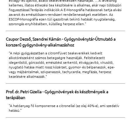
étvágy- és ízjavító, altató teakeverékekben használják. ... A levéldrog
kellemes, illatos étkezési tea készítésére is alkalmas, akár napi többszöri
fogyasztással.Terápiás indikációk:A E-Monográfia hatásosnak tartja alvási
zavarok és emésztőszerv-rendszeri rendellenességek esetében. Az
ESCOP-Monográfia ezen túl igazoltnak tekinti hatását nyugtalanság,
szorongás enyhítésében, külsőleg herpesz ellen."
Csupor Dezső, Szendrei Kámán - Gyógynövénytár-Útmutató a
korszerű gyógynövény-alkalmazáshoz
"A népi gyógyászatban a citromfüvet teakeverékek kedvelt
alkotórészeként számos betegségre használják. Feltételezett
idegerősítő, görcsoldó, emésztést serkentő, étvágyjavító, vírusölő,
nyugtató hatása miatt rossz közérzet, gyomor- és bélpanaszok, epe-
vagy májbántalmak, szívpanaszok, tachycardia, megfázás, herpesz
kezelésére alkalmazzák."
Prof. dr. Petri Gizella - Gyógynövények és készítményeik a
terápiában
"A hatóanyag fő komponense a citronellal (az olaj 40%-a), ami szedatív
hatású."