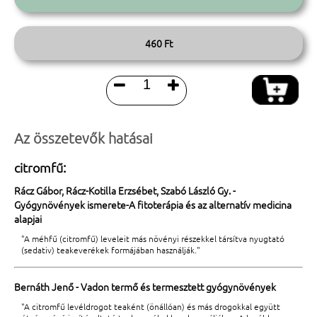
460 Ft


Az összetevők hatásai
citromfű:
Rácz Gábor, Rácz-Kotilla Erzsébet, Szabó László Gy. -
Gyógynövények ismerete-A fitoterápia és az alternatív medicina
alapjai
"A méhfű (citromfű) leveleit más növényi részekkel társítva nyugtató
(sedativ) teakeverékek formájában használják."
Bernáth Jenő - Vadon termő és termesztett gyógynövények
"A citromfű levéldrogot teaként (önállóan) és más drogokkal együtt