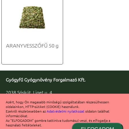
ARANYVESSZŐFŰ 50 g
Gyógyfű Gyógynövény Forgalmazó Kft.
2038 Sóskút, Liget u. 4.
Telefon/fax: +36 23 347-086
Azért, hogy Ön magasabb minőségű szolgáltatában részesülhessen
Fax: +36 23 347-091
oldalainkon, HTTP-sütiket (COOKIE) használunk.
info@gyogyfu.hu
Ezekről részletesebben az
Adatvédelmi nyilatkozat
oldalon találhat
információkat.
Számlaszám: 11722003-20132280
Az "ELFOGADOM" gombra kattintva tudomásul veszi, és elfogadja a
használati feltételeket.