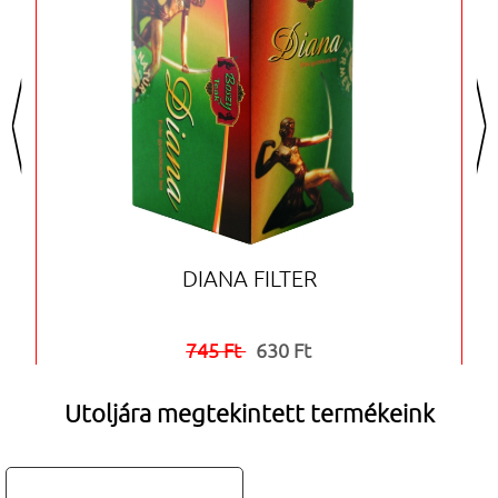
<
>
DIANA FILTER
745 Ft
630 Ft


Utoljára megtekintett termékeink