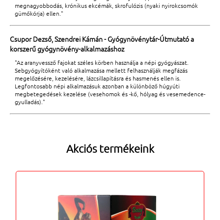
megnagyobbodás, krónikus ekcémák, skrofulózis (nyaki nyirokcsomók
gümőkórja) ellen."
Csupor Dezső, Szendrei Kámán - Gyógynövénytár-Útmutató a
korszerű gyógynövény-alkalmazáshoz
"Az aranyvessző fajokat széles körben használja a népi gyógyászat.
Sebgyógyítóként való alkalmazása mellett felhasználják megfázás
megelőzésére, kezelésére, lázcsillapításra és hasmenés ellen is.
Legfontosabb népi alkalmazásuk azonban a különböző húgyúti
megbetegedések kezelése (vesehomok és -kő, hólyag és vesemedence-
gyulladás)."
Akciós termékeink