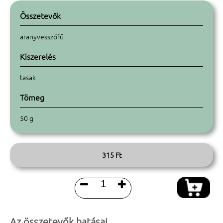
Összetevők
aranyvesszőfű
Kiszerelés
tasak
Tömeg
50 g
315 Ft


Az összetevők hatásai