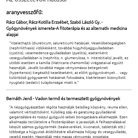
aranyvesszőfű:
Rácz Gábor, Rácz-Kotilla Erzsébet, Szabó László Gy. -
Gyógynövények ismerete-A fitoterápia és az alternatív medicina
alapjai
"Vizelethajtó (diureticum, salureticum) hatásúak. Vesekőbetegségben
(nephrilithiasis) vízlökésként, továbbá húgyhólyaggyulladásban
(cystitis), vesemedence-gyulladásban (pyelitis), esetenként
vesegyulladásban is (nephritis, n. glumerulosa, n. interstitialis) javallt, ez
utóbbi esetben a kamilla (Matricaria chamomilla) virágzataival együtt
használják. Javallt továbbá magas vérnyomásos betegeknek
(hypertensio) kiegészítő kezeléseként, az előírt gyógynövények ... vagy
különböző gyógyszerek hatásának fokozására, kísérletesen bizonyított
nyugtató (sedativ) tulajdonságai miatt is."
Bernáth Jenő - Vadon termő és termesztett gyógynövények
"A népgyógyászatban régóta használják belsőleg köszvény, reuma ellen,
valamint vértisztítóként. Külsőleg száj- és garatüreg gyulladásnál
gargarizálásra és rosszul gyógyuló sebek borogatására alkalmazzák. Ezen
alkalmazási területekre a fitoterápiában is javasolják.A felhasználásával
készült számos gyógytermék (teakeverékek, kivonatok, tabletták stb.)
többsége a húgyutak átöblítésére alkalmazza hólyag- és vesegyulladás,
vesekő esetén. Használják még magas vérnyomás, prosztata-