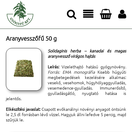




Aranyvesszőfű 50 g
Solidaginis herba – kanadai és magas
aranyvessző virágos hajtás
Leírás:
Vizelethajtó hatású gyógynövény.
Forrás: EMA monográfia
Kisebb húgyúti
megbetegedések kezelésére alkalmas:
vesekő, vesehomok, húgyhólyaggyulladás,
vesemedence-gyulladás. Immunerősítő,
gyulladásgátló, nyugtató hatása is
jelentős.
Elkészítési javaslat:
Csapott evőkanálnyi növényi anyagot öntsünk
le 2,5 dl forrásban lévő vízzel. Hagyjuk állni lefedve 5 percig, majd
szűrjük le.