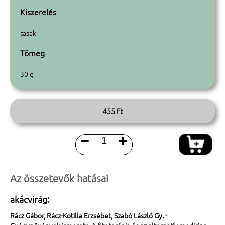
Kiszerelés
tasak
Tömeg
30 g
455 Ft


Az összetevők hatásai
akácvirág:
Rácz Gábor, Rácz-Kotilla Erzsébet, Szabó László Gy. -