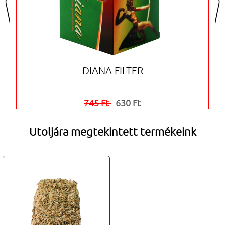
DIANA FILTER
745 Ft
630 Ft


Utoljára megtekintett termékeink