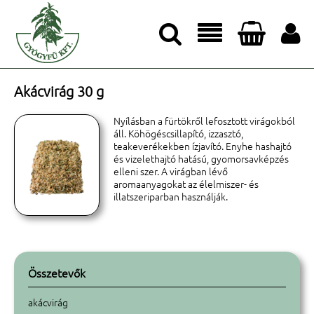




Akácvirág 30 g
Nyílásban a fürtökről lefosztott virágokból
áll. Köhögéscsillapító, izzasztó,
teakeverékekben ízjavító. Enyhe hashajtó
és vizelethajtó hatású, gyomorsavképzés
elleni szer. A virágban lévő
aromaanyagokat az élelmiszer- és
illatszeriparban használják.
Összetevők
akácvirág