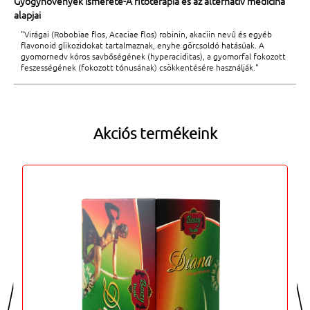
Gyógynövények ismerete-A fitoterápia és az alternatív medicina
alapjai
"Virágai (Robobiae flos, Acaciae flos) robinin, akaciin nevű és egyéb
flavonoid glikozidokat tartalmaznak, enyhe görcsoldó hatásúak. A
gyomornedv kóros savbőségének (hyperaciditas), a gyomorfal fokozott
feszességének (fokozott tónusának) csökkentésére használják."
Akciós termékeink
<
>