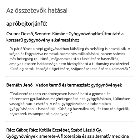
Az összetevők hatásai
apróbojtorjánfű:
Csupor Dezső, Szendrei Kámán - Gyógynövénytár-Útmutató a
korszerű gyógynövény-alkalmazáshoz
"A párlófüvet a népi gyógyászatban külsőleg és belsőleg is használták. A
szájon át fogyasztva nemcsak hasmenés csillapítására, hanem számos
más betegség (pl. tüdő-, májpanaszok stb.) kezelésére használták,
amelyek esetén hatásossága nem bizonyítható a tudomány eszközeivel.
Külsőleg torok- és szájöblögetésére, szájpenész kezelésére alkalmazták."
Bernáth Jenő - Vadon termő és termesztett gyógynövények
"Teakeverékekben eredményesen használható a gyomor- és
bélrendszer gyulladásos megbetegedéseinek gyógyításában, különösen
vastagbélhurut esetén. A népi gyógyászatban a tuberkolózis
gyógyításában is használták. Külsőleg használva száj- és toroköblögetők,
hajszeszek és samponok alapanyaga."
Rácz Gábor, Rácz-Kotilla Erzsébet, Szabó László Gy. -
Gyógynövények ismerete-A fitoterápia és az alternatív medicina