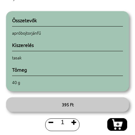
Összetevők
apróbojtorjánfű
Kiszerelés
tasak
Tömeg
40 g
395 Ft

