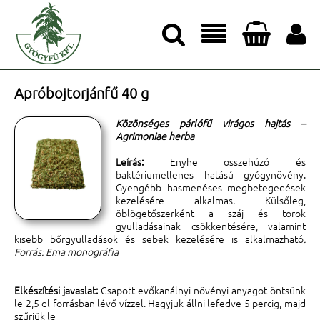




Apróbojtorjánfű 40 g
Közönséges párlófű virágos hajtás –
Agrimoniae herba
Leírás:
Enyhe összehúzó és
baktériumellenes hatású gyógynövény.
Gyengébb hasmenéses megbetegedések
kezelésére alkalmas. Külsőleg,
öblögetőszerként a száj és torok
gyulladásainak csökkentésére, valamint
kisebb bőrgyulladások és sebek kezelésére is alkalmazható
.
Forrás: Ema monográfia
Elkészítési javaslat:
Csapott evőkanálnyi növényi anyagot öntsünk
le 2,5 dl forrásban lévő vízzel. Hagyjuk állni lefedve 5 percig, majd
szűrjük le