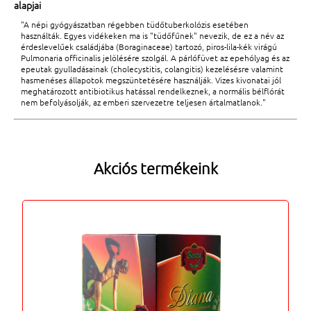
alapjai
"A népi gyógyászatban régebben tüdőtuberkolózis esetében
használták. Egyes vidékeken ma is "tüdőfűnek" nevezik, de ez a név az
érdeslevelűek családjába (Boraginaceae) tartozó, piros-lila-kék virágú
Pulmonaria officinalis jelölésére szolgál. A párlófüvet az epehólyag és az
epeutak gyulladásainak (cholecystitis, colangitis) kezelésésre valamint
hasmenéses állapotok megszüntetésére használják. Vizes kivonatai jól
meghatározott antibiotikus hatással rendelkeznek, a normális bélflórát
nem befolyásolják, az emberi szervezetre teljesen ártalmatlanok."
Akciós termékeink