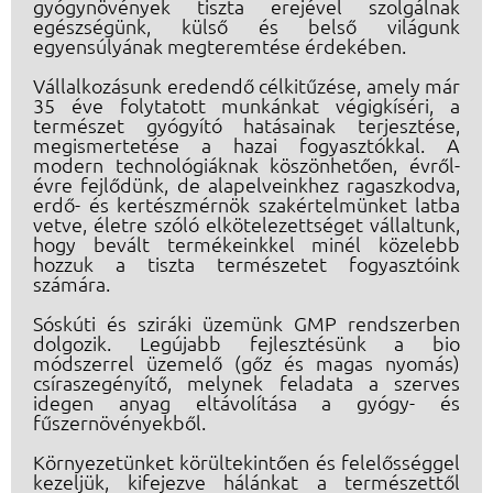
gyógynövények tiszta erejével szolgálnak
egészségünk, külső és belső világunk
egyensúlyának megteremtése érdekében.
Vállalkozásunk eredendő célkitűzése, amely már
35 éve folytatott munkánkat végigkíséri, a
természet gyógyító hatásainak terjesztése,
megismertetése a hazai fogyasztókkal. A
modern technológiáknak köszönhetően, évről-
évre fejlődünk, de alapelveinkhez ragaszkodva,
erdő- és kertészmérnök szakértelmünket latba
vetve, életre szóló elkötelezettséget vállaltunk,
hogy bevált termékeinkkel minél közelebb
hozzuk a tiszta természetet fogyasztóink
számára.
Sóskúti és sziráki üzemünk GMP rendszerben
dolgozik. Legújabb fejlesztésünk a bio
módszerrel üzemelő (gőz és magas nyomás)
csíraszegényítő, melynek feladata a szerves
idegen anyag eltávolítása a gyógy- és
fűszernövényekből.
Környezetünket körültekintően és felelősséggel
kezeljük, kifejezve hálánkat a természettől