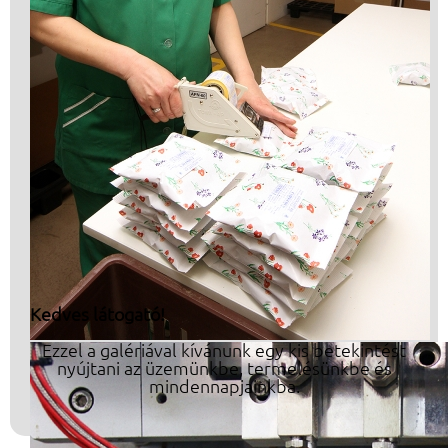
Kedves látogató!
Ezzel a galériával kívánunk egy kis betekintést
nyújtani az üzemünkbe, termelésünkbe és
mindennapjainkba.