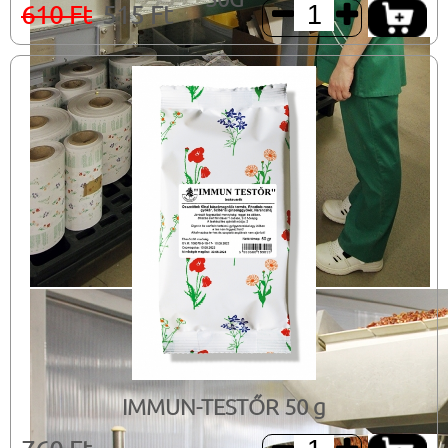
610 Ft
515 Ft


IMMUN-TESTŐR 50 g