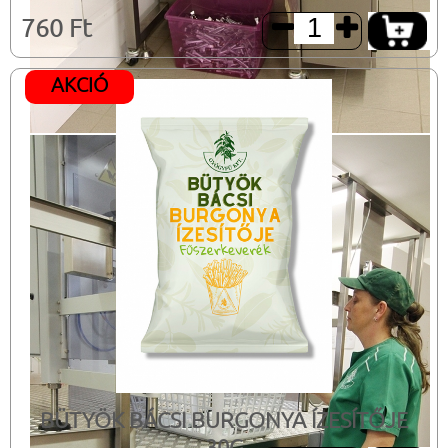
760 Ft


AKCIÓ
BÜTYÖK BÁCSI BURGONYA ÍZESÍTŐJE
30G