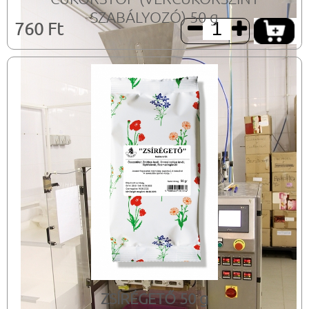
SZABÁLYOZÓ) 50 g
760 Ft


ZSÍRÉGETŐ 50 g