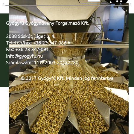
Gyógyfű Gyógynövény Forgalmazó Kft.
2038 Sóskút, Liget u. 4.
Telefon/fax: +36 23 347-086
Fax: +36 23 347-091
info@gyogyfu.hu
Számlaszám: 11722003-20132280
© 2017 Gyógyfű Kft. Minden jog fenntartva