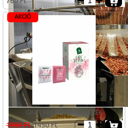
760 Ft


AKCIÓ
GINTONIC FŰSZERKEVERÉK
1980 Ft
1450 Ft

