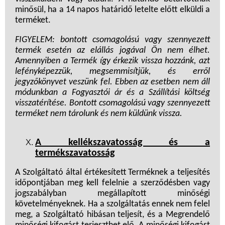
minősül, ha a 14 napos határidő letelte előtt elküldi a
terméket.
FIGYELEM: bontott csomagolású vagy szennyezett
termék esetén az elállás jogával Ön nem élhet.
Amennyiben a Termék így érkezik vissza hozzánk, azt
lefényképezzük, megsemmisítjük, és erről
jegyzőkönyvet veszünk fel. Ebben az esetben nem áll
módunkban a Fogyasztói ár és a Szállítási költség
visszatérítése. Bontott csomagolású vagy szennyezett
terméket nem tárolunk és nem küldünk vissza.
A kellékszavatosság és a
termékszavatosság
A Szolgáltató által értékesített Terméknek a teljesítés
időpontjában meg kell felelnie a szerződésben vagy
jogszabályban megállapított minőségi
követelményeknek. Ha a szolgáltatás ennek nem felel
meg, a Szolgáltató hibásan teljesít, és a Megrendelő