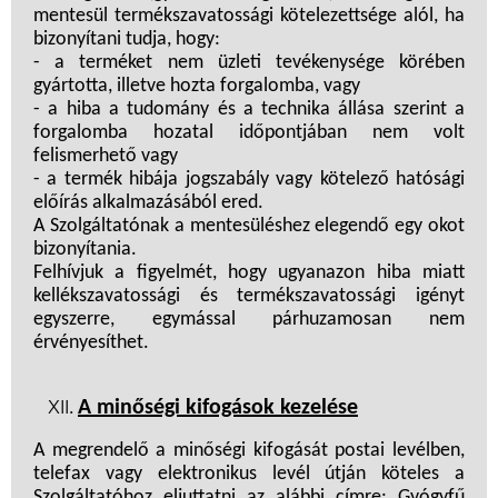
mentesül termékszavatossági kötelezettsége alól, ha
bizonyítani tudja, hogy:
- a terméket nem üzleti tevékenysége körében
gyártotta, illetve hozta forgalomba, vagy
- a hiba a tudomány és a technika állása szerint a
forgalomba hozatal időpontjában nem volt
felismerhető vagy
- a termék hibája jogszabály vagy kötelező hatósági
előírás alkalmazásából ered.
A Szolgáltatónak a mentesüléshez elegendő egy okot
bizonyítania.
Felhívjuk a figyelmét, hogy ugyanazon hiba miatt
kellékszavatossági és termékszavatossági igényt
egyszerre, egymással párhuzamosan nem
érvényesíthet.
A minőségi kifogások kezelése
A megrendelő a minőségi kifogását postai levélben,
telefax vagy elektronikus levél útján köteles a
Szolgáltatóhoz eljuttatni az alábbi címre: Gyógyfű