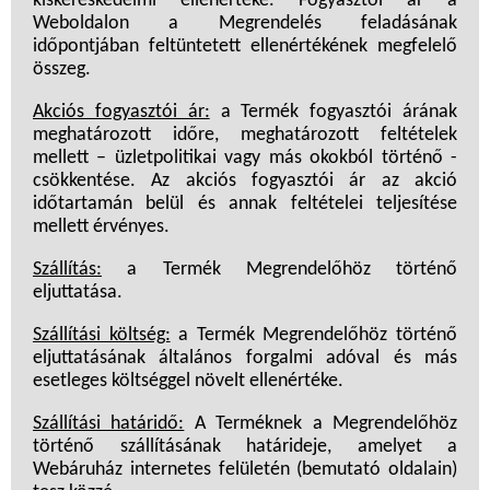
kiskereskedelmi ellenértéke. Fogyasztói ár a
Weboldalon a Megrendelés feladásának
időpontjában feltüntetett ellenértékének megfelelő
összeg.
Akciós fogyasztói ár:
a Termék fogyasztói árának
meghatározott időre, meghatározott feltételek
mellett – üzletpolitikai vagy más okokból történő -
csökkentése. Az akciós fogyasztói ár az akció
időtartamán belül és annak feltételei teljesítése
mellett érvényes.
Szállítás:
a Termék Megrendelőhöz történő
eljuttatása.
Szállítási költség:
a Termék Megrendelőhöz történő
eljuttatásának általános forgalmi adóval és más
esetleges költséggel növelt ellenértéke.
Szállítási határidő:
A Terméknek a Megrendelőhöz
történő szállításának határideje, amelyet a
Webáruház internetes felületén (bemutató oldalain)