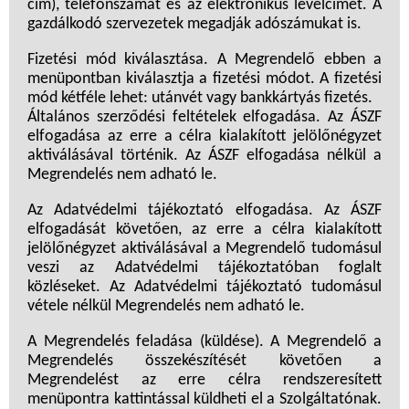
cím), telefonszámát és az elektronikus levélcímét. A
gazdálkodó szervezetek megadják adószámukat is.
Fizetési mód kiválasztása. A Megrendelő ebben a
menüpontban kiválasztja a fizetési módot. A fizetési
mód kétféle lehet: utánvét vagy bankkártyás fizetés.
Általános szerződési feltételek elfogadása. Az ÁSZF
elfogadása az erre a célra kialakított jelölőnégyzet
aktiválásával történik. Az ÁSZF elfogadása nélkül a
Megrendelés nem adható le.
Az Adatvédelmi tájékoztató elfogadása. Az ÁSZF
elfogadását követően, az erre a célra kialakított
jelölőnégyzet aktiválásával a Megrendelő tudomásul
veszi az Adatvédelmi tájékoztatóban foglalt
közléseket. Az Adatvédelmi tájékoztató tudomásul
vétele nélkül Megrendelés nem adható le.
A Megrendelés feladása (küldése). A Megrendelő a
Megrendelés összekészítését követően a
Megrendelést az erre célra rendszeresített
menüpontra kattintással küldheti el a Szolgáltatónak.