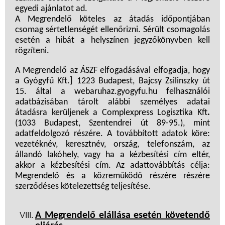
egyedi ajánlatot ad.
A Megrendelő köteles az átadás időpontjában
csomag sértetlenségét ellenőrizni. Sérült csomagolás
esetén a hibát a helyszínen jegyzőkönyvben kell
rögzíteni.
A Megrendelő az ÁSZF elfogadásával elfogadja, hogy
a Gyógyfű Kft.] 1223 Budapest, Bajcsy Zsilinszky út
15. által a webaruhaz.gyogyfu.hu felhasználói
adatbázisában tárolt alábbi személyes adatai
átadásra kerüljenek a
Complexpress Logisztika Kft
.
(
1033 Budapest, Szentendrei út 89-95.), mint
adatfeldolgozó részére. A továbbított adatok köre:
vezetéknév, keresztnév, ország, telefonszám, az
állandó lakóhely, vagy ha a kézbesítési cím eltér,
akkor a kézbesítési cím. Az adattovábbítás célja:
Megrendelő és a közreműködő részére részére
szerződéses kötelezettség teljesítése.
A Megrendelő elállása esetén követendő