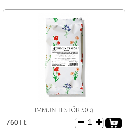
IMMUN-TESTŐR 50 g
760 Ft

