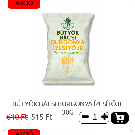
AKCIÓ
BÜTYÖK BÁCSI BURGONYA ÍZESÍTŐJE
30G
610 Ft
515 Ft


AKCIÓ