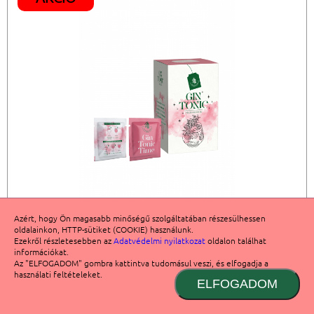
Azért, hogy Ön magasabb minőségű szolgáltatában részesülhessen
GINTONIC FŰSZERKEVERÉK
oldalainkon, HTTP-sütiket (COOKIE) használunk.
Ezekről részletesebben az
Adatvédelmi nyilatkozat
oldalon találhat
információkat.
1980 Ft
1450 Ft


Az "ELFOGADOM" gombra kattintva tudomásul veszi, és elfogadja a
használati feltételeket.
ELFOGADOM