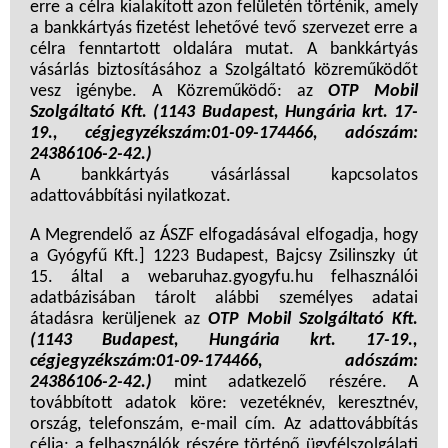
erre a célra kialakított azon felületén történik, amely
a bankkártyás fizetést lehetővé tevő szervezet erre a
célra fenntartott oldalára mutat. A bankkártyás
vásárlás biztosításához a Szolgáltató közreműködőt
vesz igénybe. A Közreműködő: az
OTP Mobil
Szolgáltató Kft. (1143 Budapest, Hungária krt. 17-
19., cégjegyzékszám:01-09-174466, adószám:
24386106-2-42.)
A bankkártyás vásárlással kapcsolatos
adattovábbítási nyilatkozat.
A Megrendelő az ÁSZF elfogadásával elfogadja, hogy
a Gyógyfű Kft.] 1223 Budapest, Bajcsy Zsilinszky út
15. által a webaruhaz.gyogyfu.hu felhasználói
adatbázisában tárolt alábbi személyes adatai
átadásra kerüljenek az
OTP Mobil Szolgáltató Kft.
(1143 Budapest, Hungária krt. 17-19.,
cégjegyzékszám:01-09-174466, adószám:
24386106-2-42.)
mint adatkezelő részére. A
továbbított adatok köre: vezetéknév, keresztnév,
ország, telefonszám, e-mail cím. Az adattovábbítás
célja: a felhasználók részére történő ügyfélszolgálati