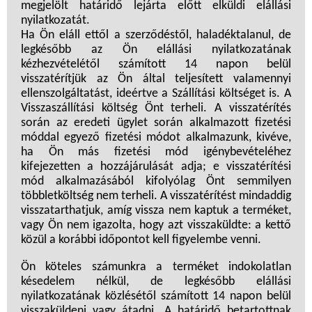
megjelölt határidő lejárta előtt elküldi elállási
nyilatkozatát.
Ha Ön eláll ettől a szerződéstől, haladéktalanul, de
legkésőbb az Ön elállási nyilatkozatának
kézhezvételétől számított 14 napon belül
visszatérítjük az Ön által teljesített valamennyi
ellenszolgáltatást, ideértve a Szállítási költséget is. A
Visszaszállítási költség Önt terheli. A visszatérítés
során az eredeti ügylet során alkalmazott fizetési
móddal egyező fizetési módot alkalmazunk, kivéve,
ha Ön más fizetési mód igénybevételéhez
kifejezetten a hozzájárulását adja; e visszatérítési
mód alkalmazásából kifolyólag Önt semmilyen
többletköltség nem terheli. A visszatérítést mindaddig
visszatarthatjuk, amíg vissza nem kaptuk a terméket,
vagy Ön nem igazolta, hogy azt visszaküldte: a kettő
közül a korábbi időpontot kell figyelembe venni.
Ön köteles számunkra a terméket indokolatlan
késedelem nélkül, de legkésőbb elállási
nyilatkozatának közlésétől számított 14 napon belül
visszaküldeni vagy átadni. A határidő betartottnak