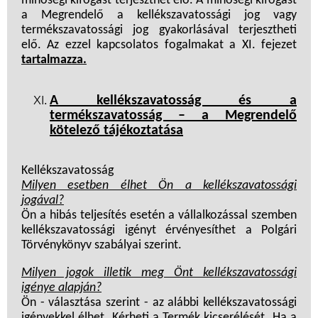
minőségi kifogást terjeszthet elő. A minőségi kifogást
a Megrendelő a kellékszavatossági jog vagy
termékszavatossági jog gyakorlásával terjesztheti
elő. Az ezzel kapcsolatos fogalmakat a XI. fejezet
tartalmazza.
A kellékszavatosság és a
termékszavatosság – a Megrendelő
kötelező tájékoztatása
Kellékszavatosság
Milyen esetben élhet Ön a kellékszavatossági
jogával?
Ön a hibás teljesítés esetén a vállalkozással szemben
kellékszavatossági igényt érvényesíthet a Polgári
Törvénykönyv szabályai szerint.
Milyen jogok illetik meg Önt kellékszavatossági
igénye alapján?
Ön - választása szerint - az alábbi kellékszavatossági
igényekkel élhet. Kérheti a Termék kicserélését. Ha a