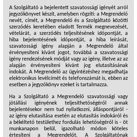
A Szolgáltató a bejelentett szavatossági igényét arról
jegyzőkönyvet készít, amelyben rögzíti: a Megrendelő
nevét, címét, a Megrendelő és a Szolgáltató közötti
szerződés keretében eladott Termék megnevezését,
vételárát, a szerződés teljesítésének időpontját, a
hiba bejelentésének időpontját, a hiba leírását,
szavatossági igény alapján a Megrendelő által
érvényesíteni kívánt jogot, továbbá a szavatossági
igény rendezésének módját vagy az igény, illetve az az
alapján érvényesíteni kívánt jog elutasításának
indokát. A Megrendelő az ügyintézéshez megadhatja
elektronikus levélcímét és telefonszámát is, ebben az
esetben a jegyzőkönyv ezeket is tartalmazza.
Ha a Szolgáltató a Megrendelő szavatossági vagy
jótállási igényének teljesíthetőségéről annak
bejelentésekor nem tud nyilatkozni, álláspontjáról -
az igény elutasítása esetén az elutasítás indokáról és
a békéltető testülethez fordulás lehetőségéről is - öt
munkanapon belül, igazolható módon köteles
értesíteni a Megrendelőt. A Szolgáltatónak