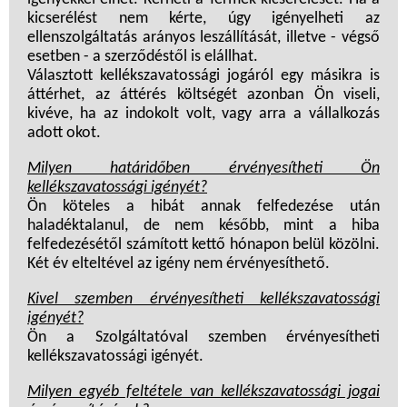
kicserélést nem kérte, úgy igényelheti az
ellenszolgáltatás arányos leszállítását, illetve - végső
esetben - a szerződéstől is elállhat.
Választott kellékszavatossági jogáról egy másikra is
áttérhet, az áttérés költségét azonban Ön viseli,
kivéve, ha az indokolt volt, vagy arra a vállalkozás
adott okot.
Milyen határidőben érvényesítheti Ön
kellékszavatossági igényét?
Ön köteles a hibát annak felfedezése után
haladéktalanul, de nem később, mint a hiba
felfedezésétől számított kettő hónapon belül közölni.
Két év elteltével az igény nem érvényesíthető.
Kivel szemben érvényesítheti kellékszavatossági
igényét?
Ön a Szolgáltatóval szemben érvényesítheti
kellékszavatossági igényét.
Milyen egyéb feltétele van kellékszavatossági jogai