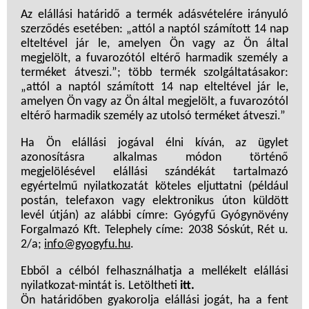
Az elállási határidő a
termék adásvételére irányuló
szerződés esetében: „attól a naptól számított 14 nap
elteltével jár le, amelyen Ön vagy az Ön által
megjelölt, a fuvarozótól eltérő harmadik személy a
terméket átveszi.”; több termék szolgáltatásakor:
„attól a naptól számított 14 nap elteltével jár le,
amelyen Ön vagy az Ön által megjelölt, a fuvarozótól
eltérő harmadik személy az utolsó terméket átveszi.”
Ha Ön elállási jogával élni kíván, az ügylet
azonosításra alkalmas módon történő
megjelölésével elállási szándékát tartalmazó
egyértelmű nyilatkozatát köteles eljuttatni (például
postán, telefaxon vagy elektronikus úton küldött
levél útján) az alábbi címre: Gyógyfű Gyógynövény
Forgalmazó Kft. Telephely címe: 2038 Sóskút, Rét u.
2/a;
info@gyogyfu.hu
.
Ebből a célból felhasználhatja a mellékelt elállási
nyilatkozat-mintát is. Letöltheti
itt.
Ön határidőben gyakorolja elállási jogát, ha a fent