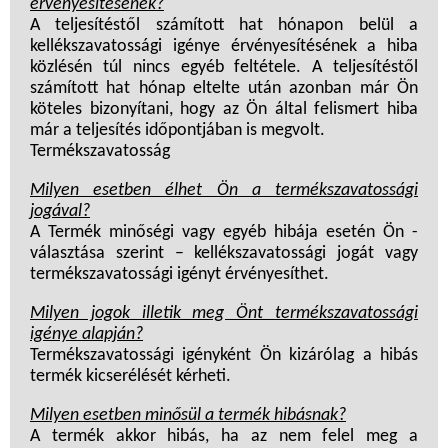
érvényesítésének?
A teljesítéstől számított hat hónapon belül a
kellékszavatossági igénye érvényesítésének a hiba
közlésén túl nincs egyéb feltétele. A teljesítéstől
számított hat hónap eltelte után azonban már Ön
köteles bizonyítani, hogy az Ön által felismert hiba
már a teljesítés időpontjában is megvolt.
Termékszavatosság
Milyen esetben élhet Ön a termékszavatossági
jogával?
A Termék minőségi vagy egyéb hibája esetén Ön -
választása szerint – kellékszavatossági jogát vagy
termékszavatossági igényt érvényesíthet.
Milyen jogok illetik meg Önt termékszavatossági
igénye alapján?
Termékszavatossági igényként Ön kizárólag a hibás
termék kicserélését kérheti.
Milyen esetben minősül a termék hibásnak?
A termék akkor hibás, ha az nem felel meg a