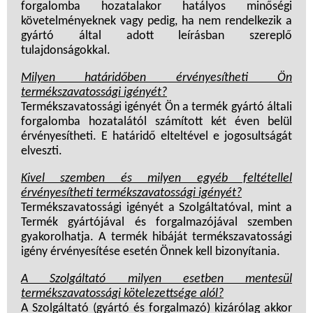
forgalomba hozatalakor hatályos minőségi
követelményeknek vagy pedig, ha nem rendelkezik a
gyártó által adott leírásban szereplő
tulajdonságokkal.
Milyen határidőben érvényesítheti Ön
termékszavatossági igényét?
Termékszavatossági igényét Ön a termék gyártó általi
forgalomba hozatalától számított két éven belül
érvényesítheti. E határidő elteltével e jogosultságát
elveszti.
Kivel szemben és milyen egyéb feltétellel
érvényesítheti termékszavatossági igényét?
Termékszavatossági igényét a Szolgáltatóval, mint a
Termék gyártójával és forgalmazójával szemben
gyakorolhatja. A termék hibáját termékszavatossági
igény érvényesítése esetén Önnek kell bizonyítania.
A Szolgáltató milyen esetben mentesül
termékszavatossági kötelezettsége alól?
A Szolgáltató (gyártó és forgalmazó) kizárólag akkor