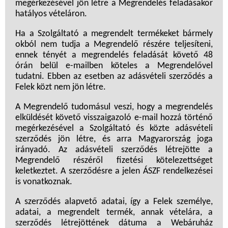
megérkezésével jön létre a Megrendelés feladásakor
hatályos vételáron.
Ha a Szolgáltató a megrendelt termékeket bármely
okból nem tudja a Megrendelő részére teljesíteni,
ennek tényét a megrendelés feladását követő 48
órán belül e-mailben köteles a Megrendelővel
tudatni. Ebben az esetben az adásvételi szerződés a
Felek közt nem jön létre.
A Megrendelő tudomásul veszi, hogy a megrendelés
elküldését követő visszaigazoló e-mail hozzá történő
megérkezésével a Szolgáltató és közte adásvételi
szerződés jön létre, és arra Magyarország joga
irányadó. Az adásvételi szerződés létrejötte a
Megrendelő részéről fizetési kötelezettséget
keletkeztet. A szerződésre a jelen ÁSZF rendelkezései
is vonatkoznak.
A szerződés alapvető adatai, így a Felek személye,
adatai, a megrendelt termék, annak vételára, a
szerződés létrejöttének dátuma a Webáruház