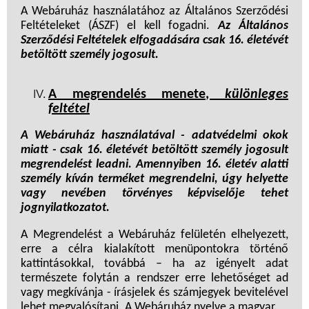
A Webáruház használatához az Általános Szerződési
Feltételeket (ÁSZF) el kell fogadni.
Az Általános
Szerződési Feltételek elfogadására csak 16. életévét
betöltött személy jogosult.
A megrendelés menete,
különleges
feltétel
A Webáruház használatával - adatvédelmi okok
miatt - csak 16. életévét betöltött személy jogosult
megrendelést leadni. Amennyiben 16. életév alatti
személy kíván terméket megrendelni, úgy helyette
vagy nevében törvényes képviselője tehet
jognyilatkozatot.
A Megrendelést a Webáruház felületén elhelyezett,
erre a célra kialakított menüpontokra történő
kattintásokkal, továbbá – ha az igényelt adat
természete folytán a rendszer erre lehetőséget ad
vagy megkívánja - írásjelek és számjegyek bevitelével
lehet megvalósítani. A Webáruház nyelve a magyar.