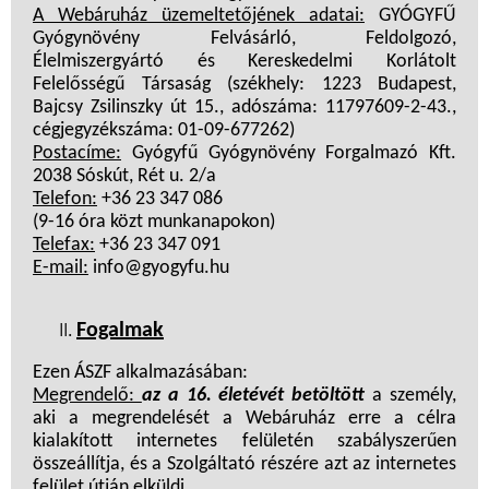
A Webáruház üzemeltetőjének adatai:
GYÓGYFŰ
Gyógynövény Felvásárló, Feldolgozó,
Élelmiszergyártó és Kereskedelmi Korlátolt
Felelősségű Társaság (székhely: 1223 Budapest,
Bajcsy Zsilinszky út 15., adószáma: 11797609-2-43.,
cégjegyzékszáma: 01-09-677262)
Postacíme:
Gyógyfű Gyógynövény Forgalmazó Kft.
2038 Sóskút, Rét u. 2/a
Telefon:
+36 23 347 086
(9-16 óra közt munkanapokon)
Telefax:
+36 23 347 091
E-mail:
info@gyogyfu.hu
Fogalmak
Ezen ÁSZF alkalmazásában:
Megrendelő:
az a 16.
életévét betöltött
a személy,
aki a megrendelését a Webáruház erre a célra
kialakított internetes felületén szabályszerűen
összeállítja, és a Szolgáltató részére azt az internetes
felület útján elküldi.