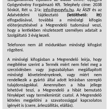
Gyógynövény Forgalmazó Kft. Telephely címe: 2038
Sóskút, Rét u. 2/a;
info@gyogyfu.hu
. Az ÁSZF és az
Adatvédelmi tájékoztató
(letölthető: itt)
elfogadásával, továbbá a minőségi kifogás
előterjesztésével a Megrendelő tudomásul veszi,
hogy a lentiekben részletezett személyes adatait a
Szolgáltató 3 évig kezeli.
Telefonon nem áll módunkban minőségi kifogást
rögzíteni.
A minőségi kifogásban a Megrendelő leírja, hogy
megítélése szerint a Termék miért nem felel meg a
szerződésben vagy jogszabályban megállapított
minőségi követelményeknek,
vagy miért
nem
rendelkezik a gyártó által adott leírásban szereplő
tulajdonságokkal. Amennyiben a hiba jellege
lehetővé teszi, a Megrendelő a hibát bemutató
fényképet vagy termékmintát csatol. A Megrendelő
köteles megjelölni a szavatossággal kapcsolatos
igényét is (csere, árleszállítás, elállás).