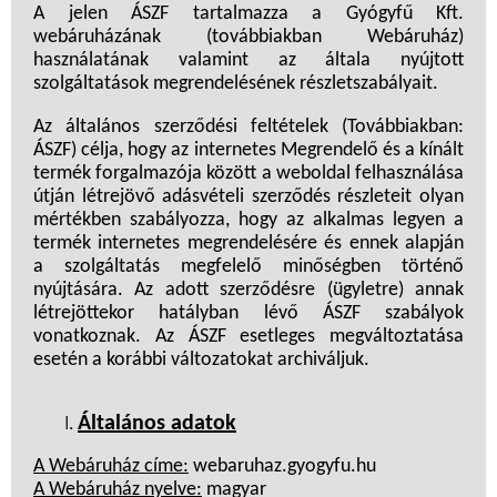
A jelen ÁSZF tartalmazza a Gyógyfű Kft.
webáruházának (továbbiakban Webáruház)
használatának valamint az általa nyújtott
szolgáltatások megrendelésének részletszabályait.
Az általános szerződési feltételek (Továbbiakban:
ÁSZF) célja, hogy az internetes Megrendelő és a kínált
termék forgalmazója között a weboldal felhasználása
útján létrejövő adásvételi szerződés részleteit olyan
mértékben szabályozza, hogy az alkalmas legyen a
termék internetes megrendelésére és ennek alapján
a szolgáltatás megfelelő minőségben történő
nyújtására. Az adott szerződésre (ügyletre) annak
létrejöttekor hatályban lévő ÁSZF szabályok
vonatkoznak. Az ÁSZF esetleges megváltoztatása
esetén a korábbi változatokat archiváljuk.
Általános adatok
A Webáruház címe:
webaruhaz.gyogyfu.hu
A Webáruház nyelve:
magyar