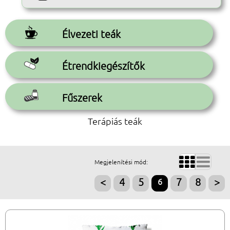
Élvezeti teák
Étrendkiegészítők
Fűszerek
Terápiás teák


Megjelenítési mód:
<
4
5
6
7
8
>