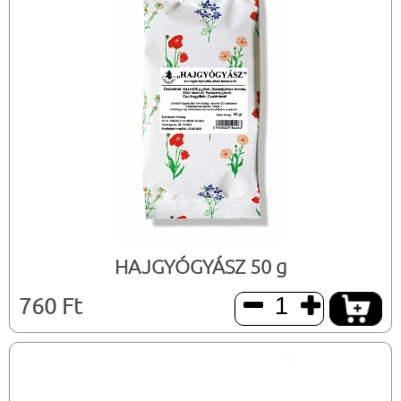
HAJGYÓGYÁSZ 50 g
760 Ft

