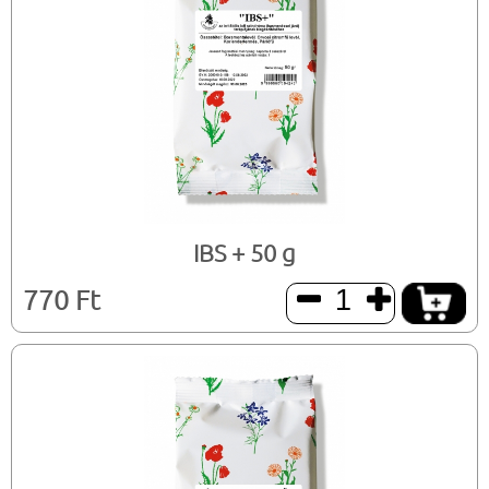
IBS + 50 g
770 Ft

