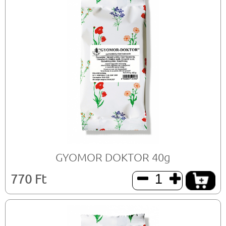
GYOMOR DOKTOR 40g
770 Ft

