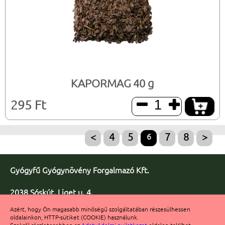
KAPORMAG 40 g
295 Ft


<
4
5
6
7
8
>
Gyógyfű Gyógynövény Forgalmazó Kft.
2038 Sóskút, Liget u. 4.
Telefon/fax: +36 23 347-086
Azért, hogy Ön magasabb minőségű szolgáltatában részesülhessen
Fax: +36 23 347-091
oldalainkon, HTTP-sütiket (COOKIE) használunk.