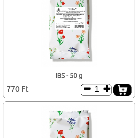
IBS - 50 g
770 Ft

