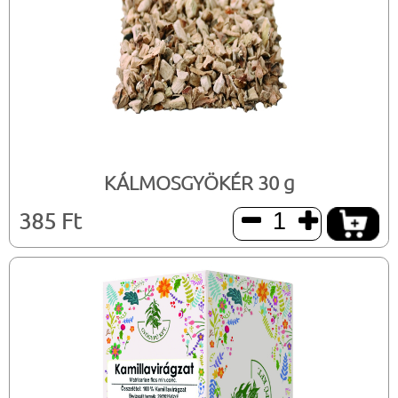
KÁLMOSGYÖKÉR 30 g
385 Ft

