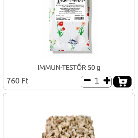
IMMUN-TESTŐR 50 g
760 Ft

