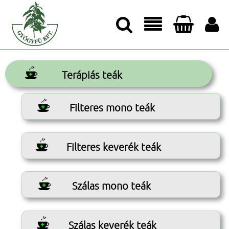




Terápiás teák
Filteres mono teák
Filteres keverék teák
Szálas mono teák
Szálas keverék teák