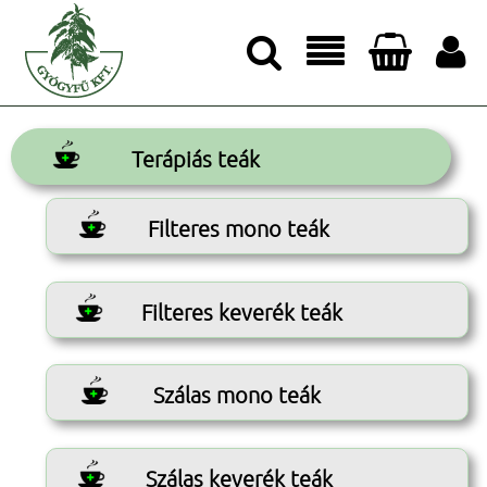




Terápiás teák
Filteres mono teák
Filteres keverék teák
Szálas mono teák
Szálas keverék teák