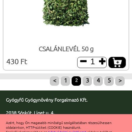
CSALÁNLEVÉL 50 g
430 Ft


<
1
2
3
4
5
>
Gyógyfű Gyógynövény Forgalmazó Kft.
2038 Sóskút, Liget u. 4.
Telefon/fax: +36 23 347-086
Azért, hogy Ön magasabb minőségű szolgáltatában részesülhessen
Fax: +36 23 347-091
oldalainkon, HTTP-sütiket (COOKIE) használunk.