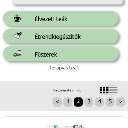
Élvezeti teák
Étrendkiegészítők
Fűszerek
Terápiás teák


Megjelenítési mód:
<
1
2
3
4
5
>