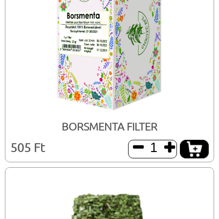
BORSMENTA FILTER
505 Ft

