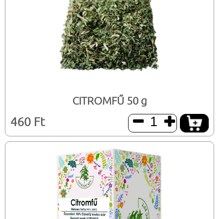
CITROMFŰ 50 g
460 Ft

