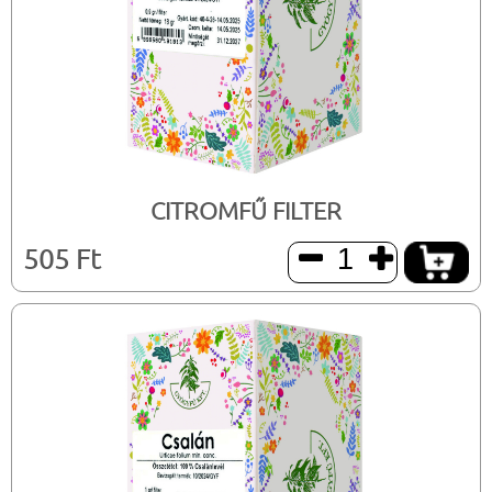
CITROMFŰ FILTER
505 Ft

