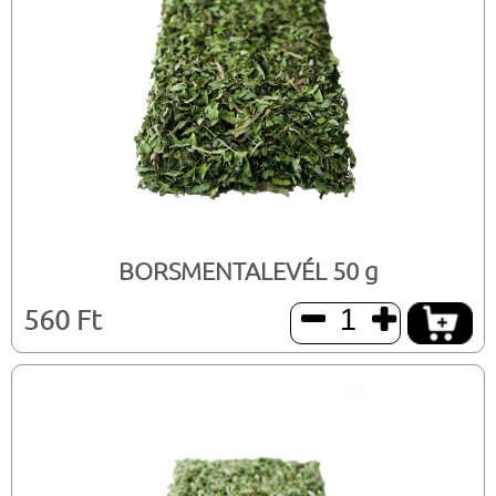
BORSMENTALEVÉL 50 g
560 Ft

