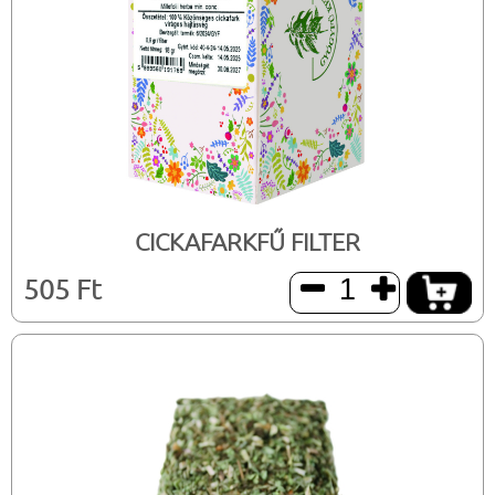
CICKAFARKFŰ FILTER
505 Ft

