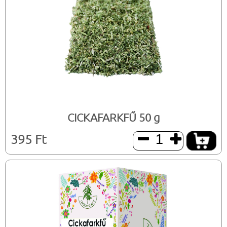
CICKAFARKFŰ 50 g
395 Ft

