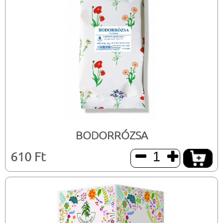
BODORRÓZSA
610 Ft

