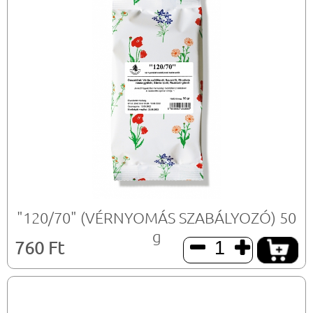
"120/70" (VÉRNYOMÁS SZABÁLYOZÓ) 50
g
760 Ft

