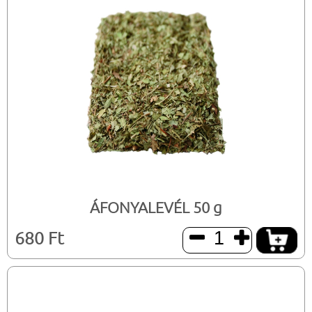
ÁFONYALEVÉL 50 g
680 Ft

