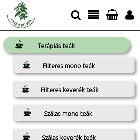




Terápiás teák
Filteres mono teák
Filteres keverék teák
Szálas mono teák
Szálas keverék teák