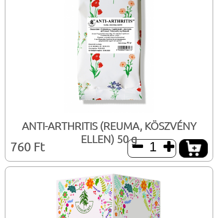
ANTI-ARTHRITIS (REUMA, KÖSZVÉNY
ELLEN) 50 g
760 Ft

