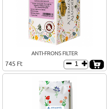
ANTI-FRONS FILTER
745 Ft

