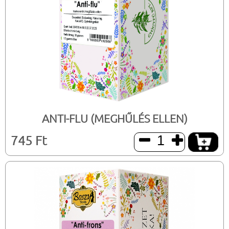
ANTI-FLU (MEGHŰLÉS ELLEN)
745 Ft

