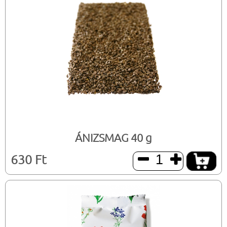
ÁNIZSMAG 40 g
630 Ft

