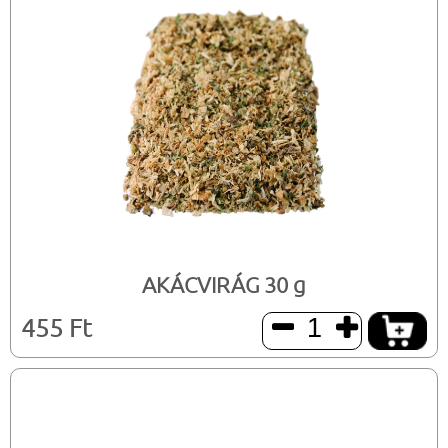
AKÁCVIRÁG 30 g
455 Ft

