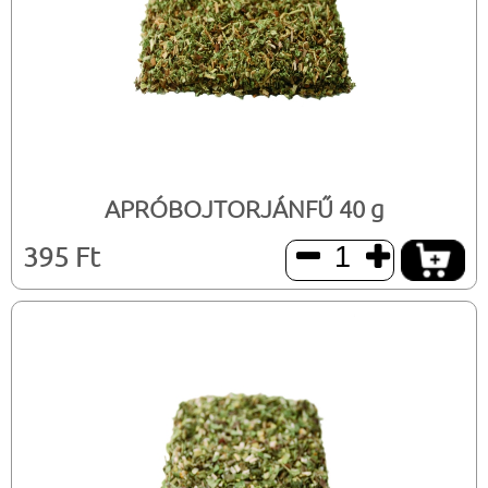
APRÓBOJTORJÁNFŰ 40 g
395 Ft

