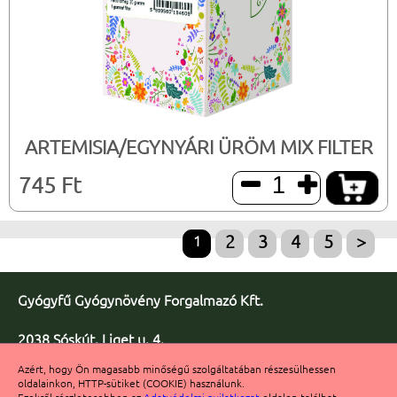
ARTEMISIA/EGYNYÁRI ÜRÖM MIX FILTER
745 Ft


1
2
3
4
5
>
Gyógyfű Gyógynövény Forgalmazó Kft.
2038 Sóskút, Liget u. 4.
Telefon/fax: +36 23 347-086
Azért, hogy Ön magasabb minőségű szolgáltatában részesülhessen
Fax: +36 23 347-091
oldalainkon, HTTP-sütiket (COOKIE) használunk.