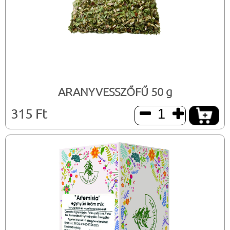
ARANYVESSZŐFŰ 50 g
315 Ft

