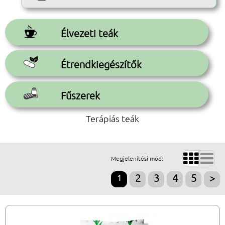
Élvezeti teák
Étrendkiegészítők
Fűszerek
Terápiás teák


Megjelenítési mód:
1
2
3
4
5
>