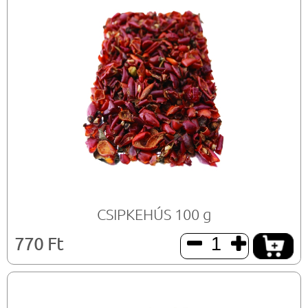
CSIPKEHÚS 100 g
770 Ft

