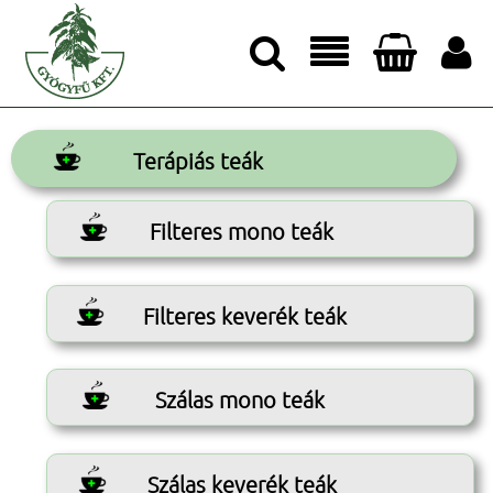




Terápiás teák
Filteres mono teák
Filteres keverék teák
Szálas mono teák
Szálas keverék teák