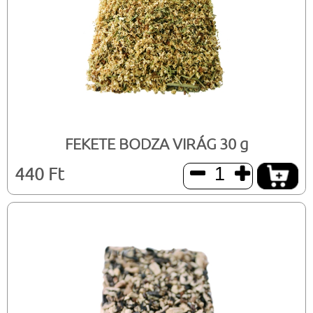
FEKETE BODZA VIRÁG 30 g
440 Ft

