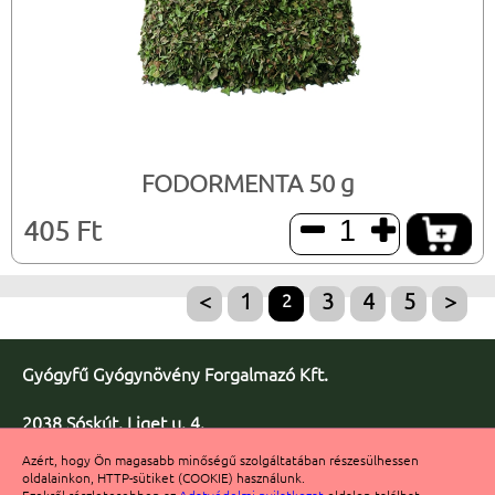
FODORMENTA 50 g
405 Ft


<
1
2
3
4
5
>
Gyógyfű Gyógynövény Forgalmazó Kft.
2038 Sóskút, Liget u. 4.
Telefon/fax: +36 23 347-086
Azért, hogy Ön magasabb minőségű szolgáltatában részesülhessen
Fax: +36 23 347-091
oldalainkon, HTTP-sütiket (COOKIE) használunk.