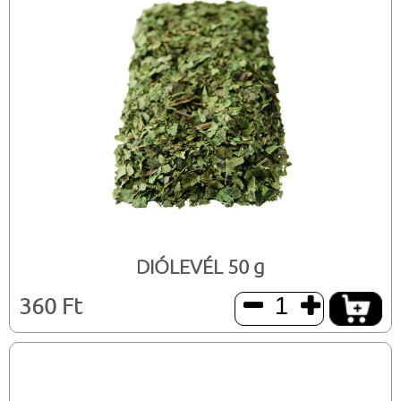
DIÓLEVÉL 50 g
360 Ft

