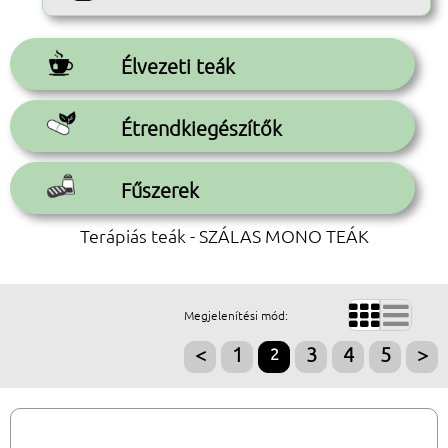
Élvezeti teák
Étrendkiegészítők
Fűszerek
Terápiás teák - SZÁLAS MONO TEÁK


Megjelenítési mód:
<
1
2
3
4
5
>