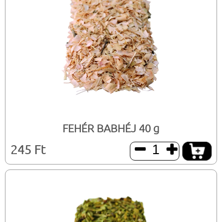
FEHÉR BABHÉJ 40 g
245 Ft

